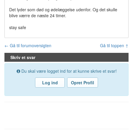
Det lyder som død og ødelæggelse udenfor. Og det skulle
blive værre de næste 24 timer.
stay safe
← Gå til forumoversigten
Gå til toppen ↑
Skriv et svar
Du skal være logget ind for at kunne skrive et svar!
Log ind
Opret Profil