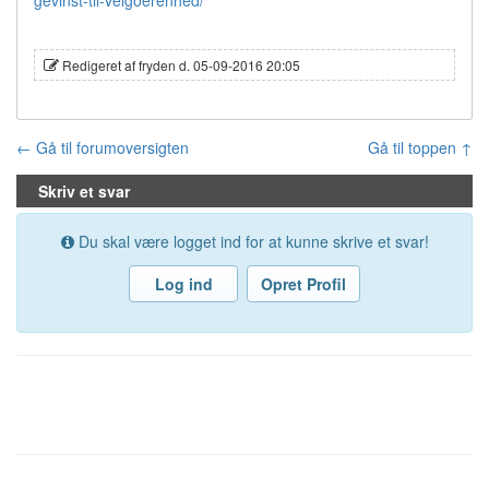
gevinst-til-velgoerenhed/
Redigeret af fryden d. 05-09-2016 20:05
← Gå til forumoversigten
Gå til toppen ↑
Skriv et svar
Du skal være logget ind for at kunne skrive et svar!
Log ind
Opret Profil