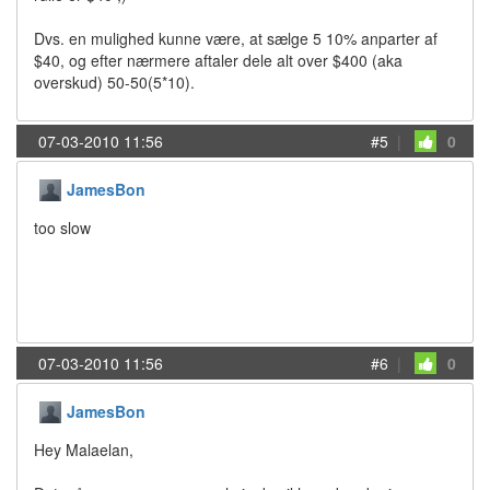
Dvs. en mulighed kunne være, at sælge 5 10% anparter af
$40, og efter nærmere aftaler dele alt over $400 (aka
overskud) 50-50(5*10).
07-03-2010 11:56
#5
|
0
JamesBon
too slow
07-03-2010 11:56
#6
|
0
JamesBon
Hey Malaelan,