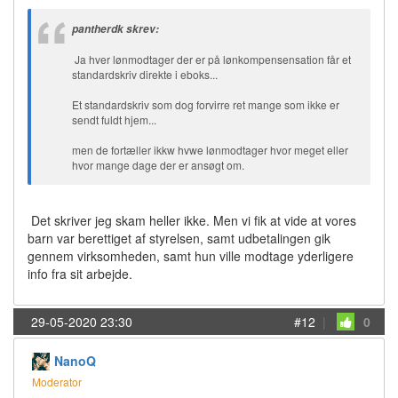
pantherdk skrev:
Ja hver lønmodtager der er på lønkompensensation får et
standardskriv direkte i eboks...
Et standardskriv som dog forvirre ret mange som ikke er
sendt fuldt hjem...
men de fortæller ikkw hvwe lønmodtager hvor meget eller
hvor mange dage der er ansøgt om.
Det skriver jeg skam heller ikke. Men vi fik at vide at vores
barn var berettiget af styrelsen, samt udbetalingen gik
gennem virksomheden, samt hun ville modtage yderligere
info fra sit arbejde.
29-05-2020 23:30
#12
|
0
NanoQ
Moderator