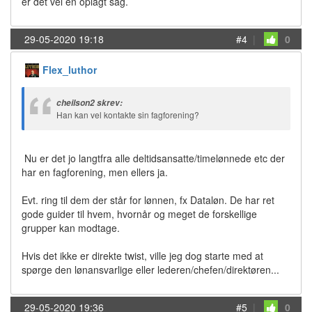
er det vel en oplagt sag.
29-05-2020 19:18
#4
|
0
Flex_luthor
cheilson2 skrev:
Han kan vel kontakte sin fagforening?
Nu er det jo langtfra alle deltidsansatte/timelønnede etc der
har en fagforening, men ellers ja.
Evt. ring til dem der står for lønnen, fx Dataløn. De har ret
gode guider til hvem, hvornår og meget de forskellige
grupper kan modtage.
Hvis det ikke er direkte twist, ville jeg dog starte med at
spørge den lønansvarlige eller lederen/chefen/direktøren...
29-05-2020 19:36
#5
|
0