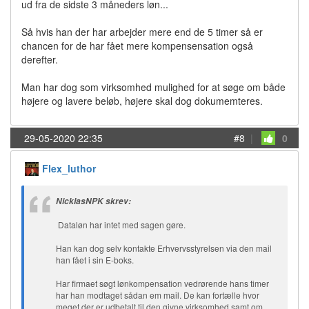
ud fra de sidste 3 måneders løn...
Så hvis han der har arbejder mere end de 5 timer så er
chancen for de har fået mere kompensensation også
derefter.
Man har dog som virksomhed mulighed for at søge om både
højere og lavere beløb, højere skal dog dokumemteres.
29-05-2020 22:35
#8
|
0
Flex_luthor
NicklasNPK skrev:
Dataløn har intet med sagen gøre.
Han kan dog selv kontakte Erhvervsstyrelsen via den mail
han fået i sin E-boks.
Har firmaet søgt lønkompensation vedrørende hans timer
har han modtaget sådan em mail. De kan fortælle hvor
meget der er udbetalt til den givne virksomhed samt om