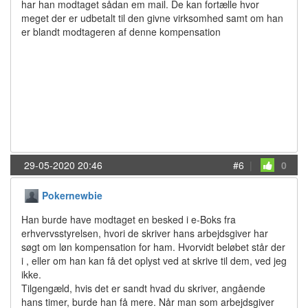
har han modtaget sådan em mail. De kan fortælle hvor
meget der er udbetalt til den givne virksomhed samt om han
er blandt modtageren af denne kompensation
29-05-2020 20:46
#6
|
0
Pokernewbie
Han burde have modtaget en besked i e-Boks fra
erhvervsstyrelsen, hvori de skriver hans arbejdsgiver har
søgt om løn kompensation for ham. Hvorvidt beløbet står der
i , eller om han kan få det oplyst ved at skrive til dem, ved jeg
ikke.
Tilgengæld, hvis det er sandt hvad du skriver, angående
hans timer, burde han få mere. Når man som arbejdsgiver