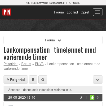
18+ |
Spil ansvarligt
|
stopspillet.dk
|
ROFUS.nu
Forum
Log ind
Opret
Toggl
navig
Forum
Lønkompensation - timelønnet med
varierende timer
PokerNet
»
Forum
»
PNVA
» Lønkompensation - timelønnet med
varierende timer
Følg tråd
Annonce - denne side indeholder reklamelinks.
29-05-2020 18:40
#1
|
0