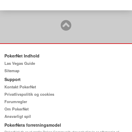
PokerNet Indhold
Las Vegas Guide
Sitemap
Support
Kontakt PokerNet
Privatlivspolitik og cookies
Forumregler
Om PokerNet
Ansvarligt spil
PokerNets forretningsmodel
PokerNet.dk er et gratis Poker Community der naturligvis er afhængig af