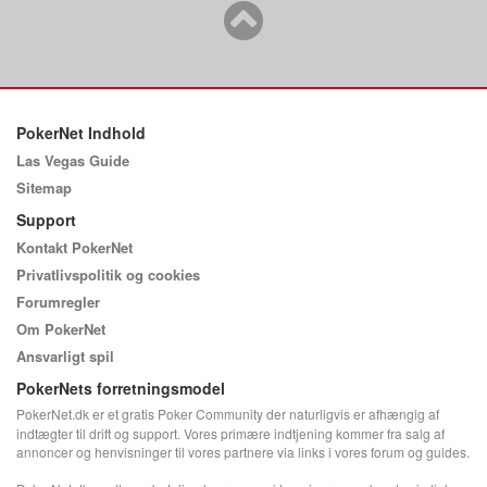
PokerNet Indhold
Las Vegas Guide
Sitemap
Support
Kontakt PokerNet
Privatlivspolitik og cookies
Forumregler
Om PokerNet
Ansvarligt spil
PokerNets forretningsmodel
PokerNet.dk er et gratis Poker Community der naturligvis er afhængig af
indtægter til drift og support. Vores primære indtjening kommer fra salg af
annoncer og henvisninger til vores partnere via links i vores forum og guides.