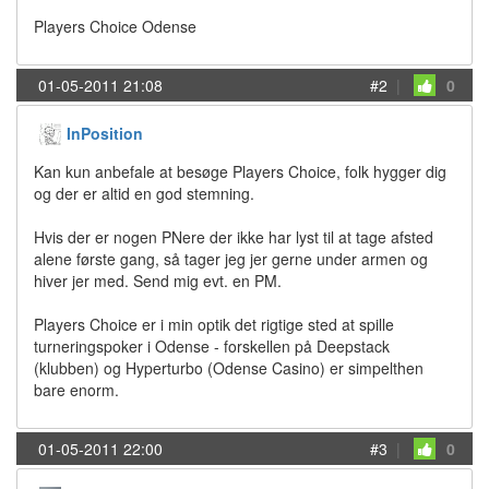
Players Choice Odense
01-05-2011 21:08
#2
|
0
InPosition
Kan kun anbefale at besøge Players Choice, folk hygger dig
og der er altid en god stemning.
Hvis der er nogen PNere der ikke har lyst til at tage afsted
alene første gang, så tager jeg jer gerne under armen og
hiver jer med. Send mig evt. en PM.
Players Choice er i min optik det rigtige sted at spille
turneringspoker i Odense - forskellen på Deepstack
(klubben) og Hyperturbo (Odense Casino) er simpelthen
bare enorm.
01-05-2011 22:00
#3
|
0