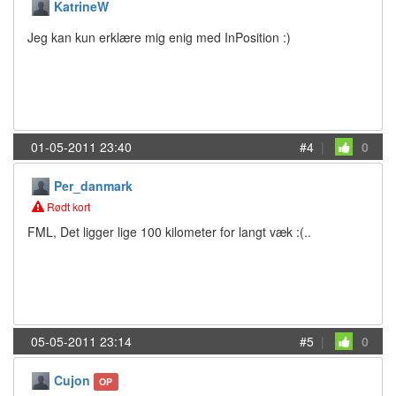
KatrineW
Jeg kan kun erklære mig enig med InPosition :)
01-05-2011 23:40
#4
|
0
Per_danmark
Rødt kort
FML, Det ligger lige 100 kilometer for langt væk :(..
05-05-2011 23:14
#5
|
0
Cujon
OP