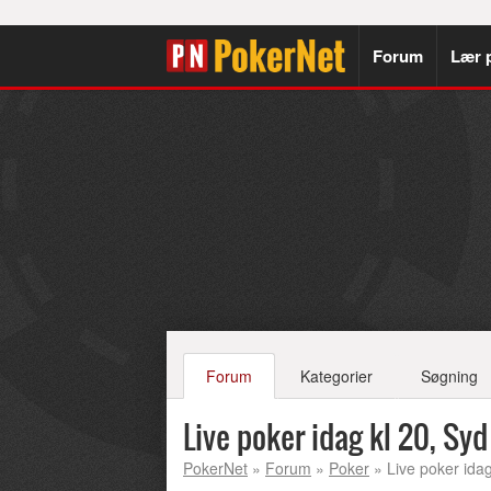
Forum
Lær 
Forum
Kategorier
Søgning
Live poker idag kl 20, Sy
PokerNet
»
Forum
»
Poker
» Live poker idag