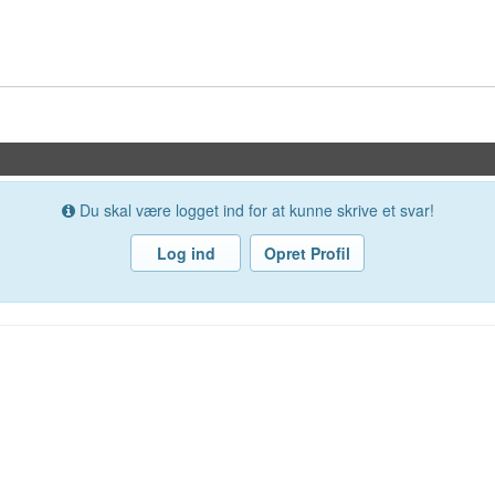
Du skal være logget ind for at kunne skrive et svar!
Log ind
Opret Profil