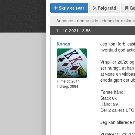
Skriv et svar
Følg tråd
G
Annonce - denne side indeholder reklame
11-10-2021 13:56
Kongs
Jeg kom forbi casi
hvertfald god acti
Vi spiller 20/20 og
ser hurtigt, at ha
at være en vildba
endda gjort det u
Tilmeldt:
2011
Indlæg: 3884
Første hånd:
Stack 6k
Hånd: 99
Der 2 callers UTG
Jeg kan allerede 
Vi raiser til 2250