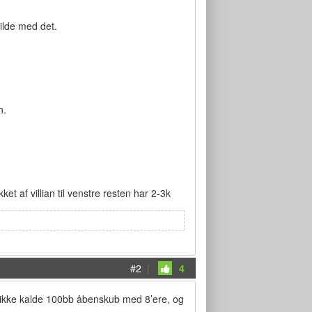
vilde med det.
n.
et af villian til venstre resten har 2-3k
#2
|
4
er ikke kalde 100bb åbenskub med 8’ere, og