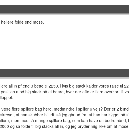
il hellere folde end mose.
llere all in pf end 3 bette til 2250. Hvis big stack kalder vores raise ti
af position mod big stack på et board, hvor der ofte er flere overkort til v
floppet.
være flere spillere bag hero, medmindre I spiller 6 vejs? Der er 2 blin
skrevet, at han skubber blindt, så jeg går ud fra, at han har kigget på si
uation), men med så mange spillere bag, som kan have en bedre hånd, har 
 2000 og så folde til big stacks all in, og jeg bryder mig ikke om at mo