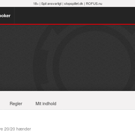
18+ |
Spil ansvarligt
|
stopspillet.dk
|
ROFUS.nu
poker
Regler
Mit indhold
ve 20/20 hænder