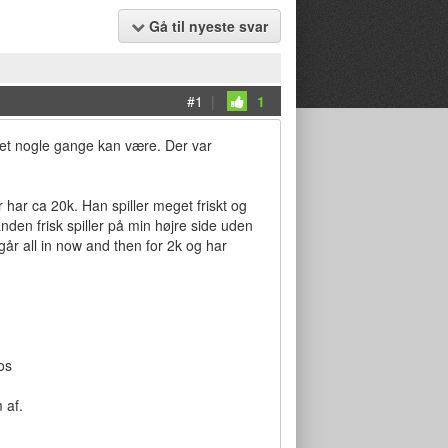
Gå til nyeste svar
#1
|
1
 det nogle gange kan være. Der var
r har ca 20k. Han spiller meget friskt og
anden frisk spiller på min højre side uden
år all in now and then for 2k og har
os
 af.