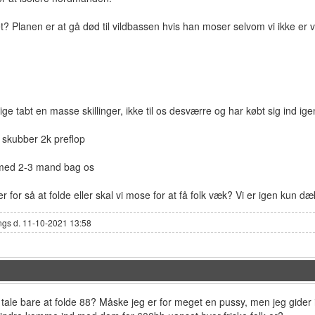
det? Planen er at gå død til vildbassen hvis han moser selvom vi ikke er 
e tabt en masse skillinger, ikke til os desværre og har købt sig ind ige
kubber 2k preflop
P med 2-3 mand bag os
 for så at folde eller skal vi mose for at få folk væk? Vi er igen kun dækk
ngs d. 11-10-2021 13:58
på tale bare at folde 88? Måske jeg er for meget en pussy, men jeg gid