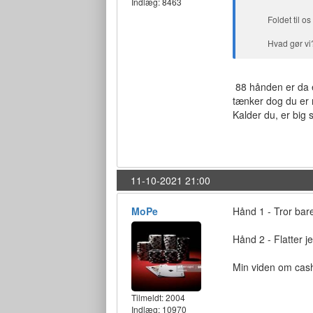
Indlæg: 8463
Foldet til 
Hvad gør vi?
88 hånden er da 
tænker dog du er n
Kalder du, er big 
11-10-2021 21:00
MoPe
Hånd 1 - Tror bar
Hånd 2 - Flatter j
Min viden om cash
Tilmeldt:
2004
Indlæg: 10970