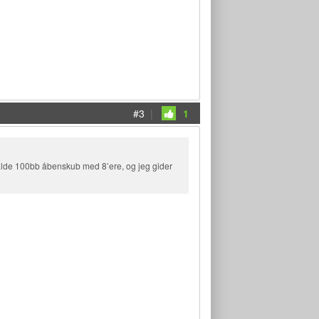
#3
|
1
 kalde 100bb åbenskub med 8’ere, og jeg gider