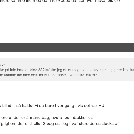
indre komme ind med dem for 600bb uanset hvor friske folk er?
ev:
 ikke på tale bare at folde 88? Måske jeg er for meget en pussy, men jeg gider ikke
e komme ind med dem for 600bb uanset hvor friske folk er?
blindt - så kalder vi da bare hver gang hvis det var HU
mere at der er 2 mand bag, hvoraf een dækker os
igtigt om der er 2 eller 3 bag os - og hvor store deres stacks er