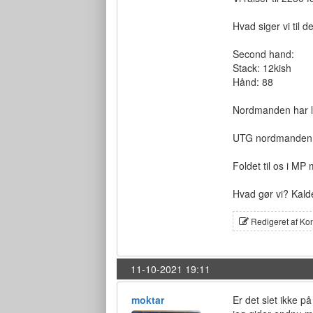
Hvad siger vi til 
Second hand:
Stack: 12kish
Hånd: 88
Nordmanden har lig
UTG nordmanden s
Foldet til os i M
Hvad gør vi? Kalder
Redigeret af Ko
11-10-2021 19:11
moktar
Er det slet ikke 