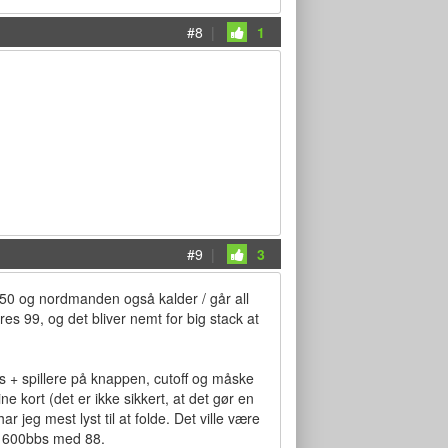
#8
|
1
#9
|
3
l 2250 og nordmanden også kalder / går all
ores 99, og det bliver nemt for big stack at
ds + spillere på knappen, cutoff og måske
ne kort (det er ikke sikkert, at det gør en
jeg mest lyst til at folde. Det ville være
se 600bbs med 88.