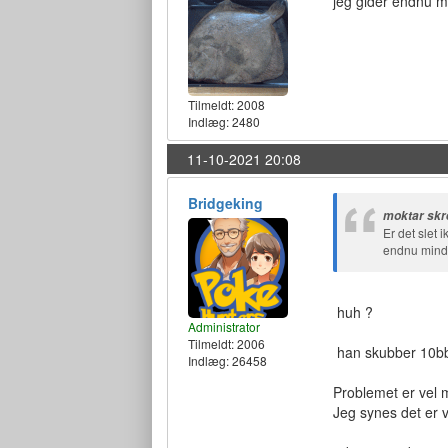
jeg gider endnu m
Tilmeldt:
2008
Indlæg: 2480
11-10-2021 20:08
Bridgeking
moktar skr
Er det slet
endnu mindr
huh ?
Administrator
Tilmeldt:
2006
han skubber 10bb 
Indlæg: 26458
Problemet er vel 
Jeg synes det er v