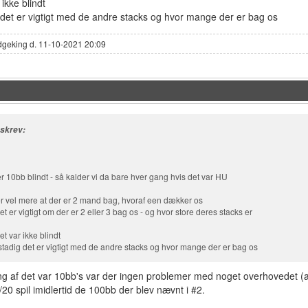
 ikke blindt
det er vigtigt med de andre stacks og hvor mange der er bag os
dgeking d. 11-10-2021 20:09
 skrev:
 10bb blindt - så kalder vi da bare hver gang hvis det var HU
r vel mere at der er 2 mand bag, hvoraf een dækker os
t er vigtigt om der er 2 eller 3 bag os - og hvor store deres stacks er
det var ikke blindt
tadig det er vigtigt med de andre stacks og hvor mange der er bag os
g af det var 10bb's var der ingen problemer med noget overhovedet (a
/20 spil imidlertid de 100bb der blev nævnt i #2.