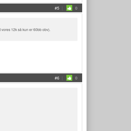
#5
|
0
 vores 12k så kun er 60bb obv).
#6
|
0