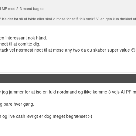
os i MP med 2-3 mand bag os
 Kalder for så at folde eller skal vi mose for at få folk væk? Vi er igen kun dækket af 
en interessant nok hånd.
ødt til at comitte dig.
stack vel nærmest nødt til at mose any two da du skaber super value 😏
e jeg jammer for at iso en fuld nordmand og ikke komme 3 vejs AI PF 
eg bare hver gang.
 og live cash iøvrigt er dog meget begrænset :-)