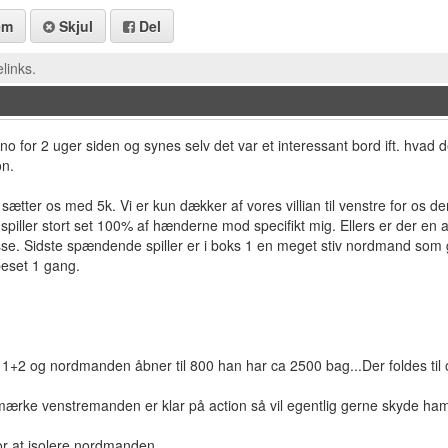
em
Skjul
Del
links.
no for 2 uger siden og synes selv det var et interessant bord ift. hvad
on.
 sætter os med 5k. Vi er kun dækker af vores villian til venstre for os de
n spiller stort set 100% af hænderne mod specifikt mig. Ellers er der en 
sse. Sidste spændende spiller er i boks 1 en meget stiv nordmand som g
beset 1 gang.
 1+2 og nordmanden åbner til 800 han har ca 2500 bag...Der foldes til 
mærke venstremanden er klar på action så vil egentlig gerne skyde ham
 for at isolere nordmanden.