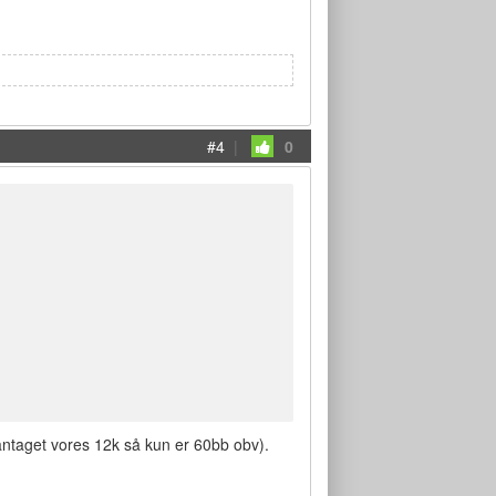
#4
|
0
ntaget vores 12k så kun er 60bb obv).