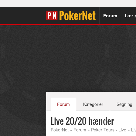
Forum
Lær 
Forum
Kategorier
Søgning
Live 20/20 hænder
PokerNet
»
Forum
»
Poker Tours - Live
» Li