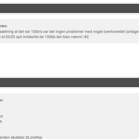
rev:
sætning af det var 10bb's var der ingen problemer med noget overhovedet (antaget
 et 20/20 spil imidlertid de 100bb der blev nævnt i #2.
v:
d:
sh
nden skubber 2k preflop