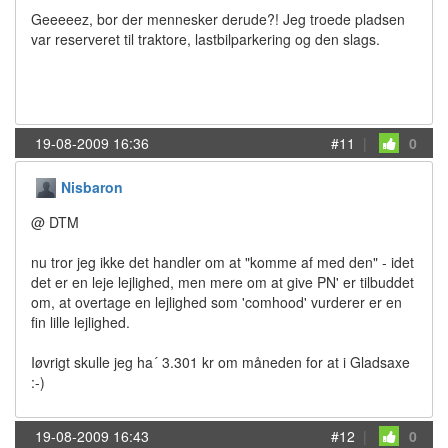
Geeeeez, bor der mennesker derude?! Jeg troede pladsen
var reserveret til traktore, lastbilparkering og den slags.
19-08-2009 16:36
#11
|
0
Nisbaron
@ DTM
nu tror jeg ikke det handler om at "komme af med den" - idet
det er en leje lejlighed, men mere om at give PN' er tilbuddet
om, at overtage en lejlighed som 'comhood' vurderer er en
fin lille lejlighed.
Iøvrigt skulle jeg ha´ 3.301 kr om måneden for at i Gladsaxe
:-)
19-08-2009 16:43
#12
|
0