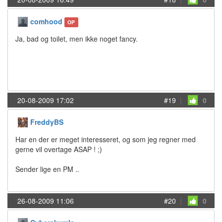
comhood
OP
Ja, bad og toilet, men ikke noget fancy.
20-08-2009 17:02
#19
|
0
FreddyBS
Har en der er meget interesseret, og som jeg regner med
gerne vil overtage ASAP ! ;)
Sender lige en PM ..
26-08-2009 11:06
#20
|
0