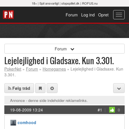
18+ |
Spil ansvarligt
|
stopspillet.dk
|
ROFUS.nu
Forum
Log ind
Opret
Toggl
navig
Forum
Lejelejlighed i Gladsaxe. Kun 3.301.
PokerNet
»
Forum
»
Homegames
» Lejelejlighed i Gladsaxe. Kun
3.301.
Følg tråd
Annonce - denne side indeholder reklamelinks.
19-08-2009 13:24
#1
|
0
comhood