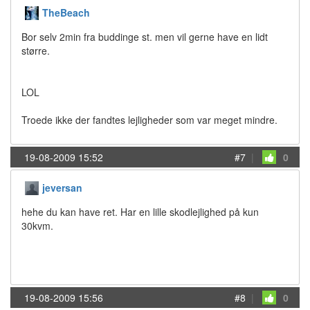
TheBeach
Bor selv 2min fra buddinge st. men vil gerne have en lidt
større.
LOL
Troede ikke der fandtes lejligheder som var meget mindre.
19-08-2009 15:52
#7
|
0
jeversan
hehe du kan have ret. Har en lille skodlejlighed på kun
30kvm.
19-08-2009 15:56
#8
|
0