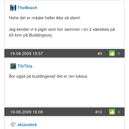
TheBeach
Hehe det er måske heller ikke så slemt.
Jeg kender vi 4 piger som bor sammen i en 2 værelses på
65 kvm på Buddingevej.
19-08-2009 15:57
#9
|
0
TiltThis
Bor også på buddingevej! det er ren luksus
19-08-2009 16:08
#10
|
0
skizomick