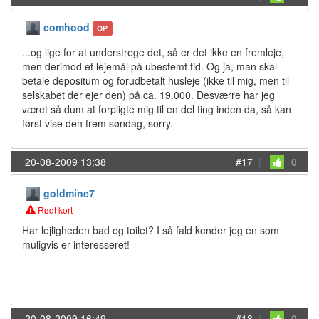
comhood
OP
...og lige for at understrege det, så er det ikke en fremleje,
men derimod et lejemål på ubestemt tid. Og ja, man skal
betale depositum og forudbetalt husleje (ikke til mig, men til
selskabet der ejer den) på ca. 19.000. Desværre har jeg
været så dum at forpligte mig til en del ting inden da, så kan
først vise den frem søndag, sorry.
20-08-2009 13:38
#17
|
0
goldmine7
Rødt kort
Har lejligheden bad og toilet? I så fald kender jeg en som
muligvis er interesseret!
20-08-2009 16:49
#18
|
0