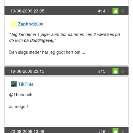
19-08-2009 23:05
#14
|
0
Zaphod2000
"Jeg kender vi 4 piger som bor sammen i en 2 værelses på
65 kvm på Buddingevej."
Den slags steder har jeg godt hørt om ...
19-08-2009 23:15
#15
|
0
TiltThis
@Thebeach
Ja meget!
20-08-2009 13:06
#16
|
0