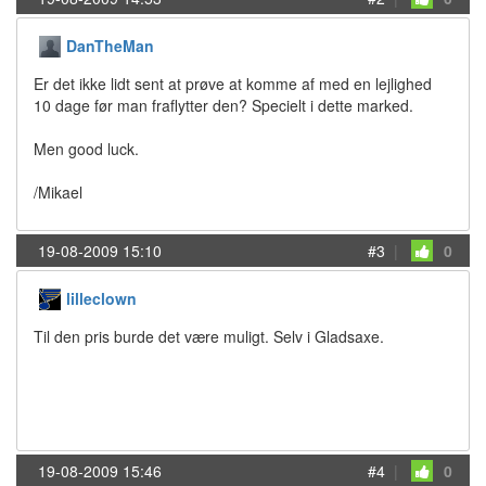
DanTheMan
Er det ikke lidt sent at prøve at komme af med en lejlighed
10 dage før man fraflytter den? Specielt i dette marked.
Men good luck.
/Mikael
19-08-2009 15:10
#3
|
0
lilleclown
Til den pris burde det være muligt. Selv i Gladsaxe.
19-08-2009 15:46
#4
|
0