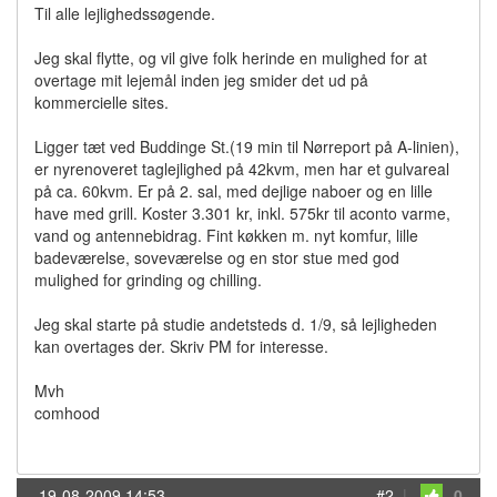
Til alle lejlighedssøgende.
Jeg skal flytte, og vil give folk herinde en mulighed for at
overtage mit lejemål inden jeg smider det ud på
kommercielle sites.
Ligger tæt ved Buddinge St.(19 min til Nørreport på A-linien),
er nyrenoveret taglejlighed på 42kvm, men har et gulvareal
på ca. 60kvm. Er på 2. sal, med dejlige naboer og en lille
have med grill. Koster 3.301 kr, inkl. 575kr til aconto varme,
vand og antennebidrag. Fint køkken m. nyt komfur, lille
badeværelse, soveværelse og en stor stue med god
mulighed for grinding og chilling.
Jeg skal starte på studie andetsteds d. 1/9, så lejligheden
kan overtages der. Skriv PM for interesse.
Mvh
comhood
19-08-2009 14:53
#2
|
0