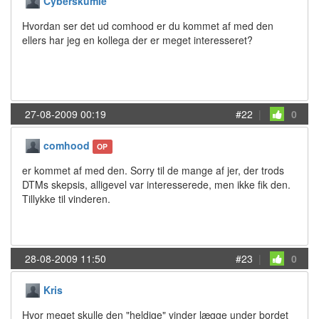
Cyberskumle
Hvordan ser det ud comhood er du kommet af med den
ellers har jeg en kollega der er meget interesseret?
27-08-2009 00:19
#22
|
0
comhood
OP
er kommet af med den. Sorry til de mange af jer, der trods
DTMs skepsis, alligevel var interesserede, men ikke fik den.
Tillykke til vinderen.
28-08-2009 11:50
#23
|
0
Kris
Hvor meget skulle den "heldige" vinder lægge under bordet