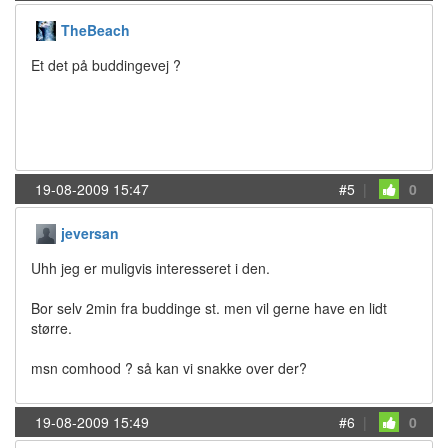
TheBeach
Et det på buddingevej ?
19-08-2009 15:47
#5
|
0
jeversan
Uhh jeg er muligvis interesseret i den.
Bor selv 2min fra buddinge st. men vil gerne have en lidt
større.
msn comhood ? så kan vi snakke over der?
19-08-2009 15:49
#6
|
0