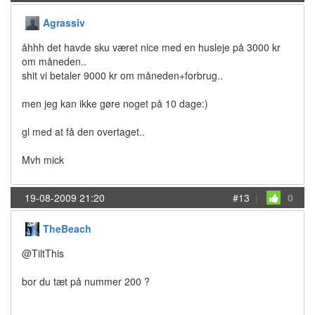
Agrassiv
åhhh det havde sku været nice med en husleje på 3000 kr
om måneden..
shit vi betaler 9000 kr om måneden+forbrug..
men jeg kan ikke gøre noget på 10 dage:)
gl med at få den overtaget..
Mvh mick
19-08-2009 21:20
#13
|
0
TheBeach
@TiltThis
bor du tæt på nummer 200 ?