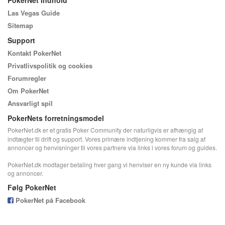
PokerNet Indhold
Las Vegas Guide
Sitemap
Support
Kontakt PokerNet
Privatlivspolitik og cookies
Forumregler
Om PokerNet
Ansvarligt spil
PokerNets forretningsmodel
PokerNet.dk er et gratis Poker Community der naturligvis er afhængig af
indtægter til drift og support. Vores primære indtjening kommer fra salg af
annoncer og henvisninger til vores partnere via links i vores forum og guides.
PokerNet.dk modtager betaling hver gang vi henviser en ny kunde via links
og annoncer.
Følg PokerNet
PokerNet på Facebook