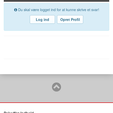
Du skal være logget ind for at kunne skrive et svar!
Log ind
Opret Profil