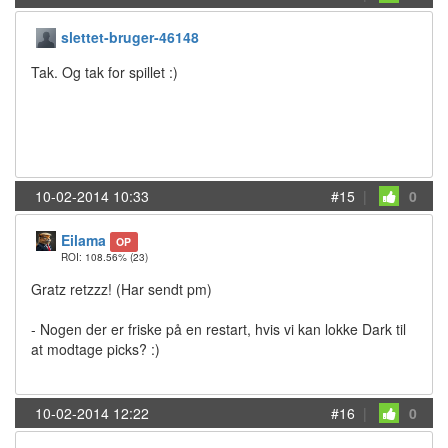
slettet-bruger-46148
Tak. Og tak for spillet :)
10-02-2014 10:33
#15
|
0
Eilama
OP
ROI: 108.56%
(23)
Gratz retzzz! (Har sendt pm)
- Nogen der er friske på en restart, hvis vi kan lokke Dark til
at modtage picks? :)
10-02-2014 12:22
#16
|
0