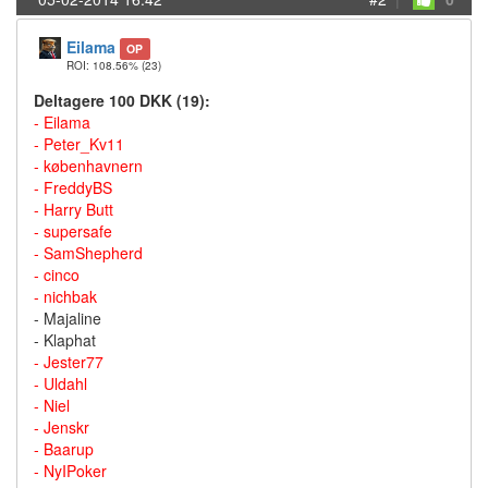
Eilama
OP
ROI: 108.56%
(23)
Deltagere 100 DKK (19):
- Eilama
- Peter_Kv11
- københavnern
- FreddyBS
- Harry Butt
- supersafe
- SamShepherd
- cinco
- nichbak
- Majaline
- Klaphat
- Jester77
- Uldahl
- Niel
- Jenskr
- Baarup
- NyIPoker