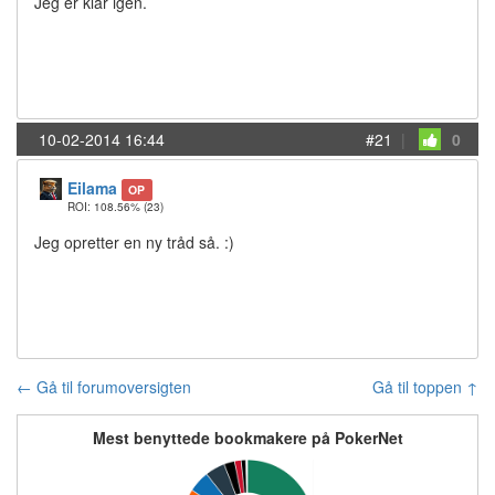
Jeg er klar igen.
10-02-2014 16:44
#21
|
0
Eilama
OP
ROI: 108.56%
(23)
Jeg opretter en ny tråd så. :)
← Gå til forumoversigten
Gå til toppen ↑
Mest benyttede bookmakere på PokerNet