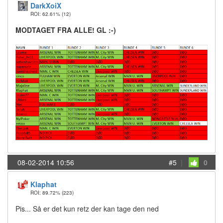
DarkXoiX
ROI: 62.61%
(12)
MODTAGET FRA ALLE! GL :-)
08-02-2014 10:56
#5
|
0
Klaphat
ROI: 89.72%
(223)
Pis... Så er det kun retz der kan tage den ned