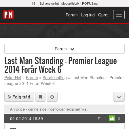
18+ |
Spil ansvarligt
|
stopspillet.dk
|
ROFUS.nu
Forum
Log ind
Opret
Toggl
navig
Forum
Last Man Standing - Premier League
2014 Forår Week 6
PokerNet
»
Forum
»
Sportsbetting
» Last Man Standing - Premier
League 2014 Forår Week 6
Følg tråd
Annonce - denne side indeholder reklamelinks.
05-02-2014 16:39
#1
|
0