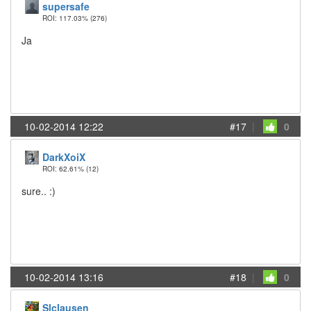
supersafe
ROI: 117.03%
(276)
Ja
10-02-2014 12:22
#17
|
0
DarkXoiX
ROI: 62.61%
(12)
sure.. :)
10-02-2014 13:16
#18
|
0
Slclausen