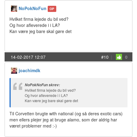
NoPokNoFun
OP
Hvilket firma lejede du bil ved?
Og hvor afleverede i i LA?
Kan være jeg bare skal gøre det
14-02-2017 12:07
#10
|
0
joachimdk
NoPokNoFun skrev:
Hvilket firma lejede du bil ved?
Og hvor afleverede i i LA?
Kan være jeg bare skal gøre det
Til Corvetten brugte with national (og så deres exotic cars)
men ellers plejer jeg at bruge alamo, som der aldrig har
været problemer med :-)