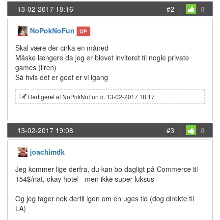
13-02-2017 18:16
#2
|
0
NoPokNoFun
OP
Skal være der cirka en måned
Måske længere da jeg er blevet inviteret til nogle private
games (liren)
Så hvis det er godt er vi igang
Redigeret af NoPokNoFun d. 13-02-2017 18:17
13-02-2017 19:08
#3
|
0
joachimdk
Jeg kommer lige derfra, du kan bo dagligt på Commerce til
154$/nat, okay hotel - men ikke super luksus
Og jeg tager nok dertil igen om en uges tid (dog direkte til
LA)