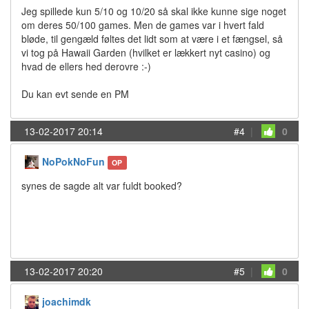
Jeg spillede kun 5/10 og 10/20 så skal ikke kunne sige noget
om deres 50/100 games. Men de games var i hvert fald
bløde, til gengæld føltes det lidt som at være i et fængsel, så
vi tog på Hawaii Garden (hvilket er lækkert nyt casino) og
hvad de ellers hed derovre :-)
Du kan evt sende en PM
13-02-2017 20:14
#4
|
0
NoPokNoFun
OP
synes de sagde alt var fuldt booked?
13-02-2017 20:20
#5
|
0
joachimdk