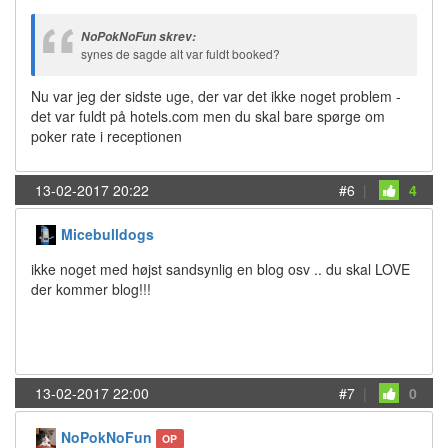
NoPokNoFun skrev:
synes de sagde alt var fuldt booked?
Nu var jeg der sidste uge, der var det ikke noget problem -
det var fuldt på hotels.com men du skal bare spørge om
poker rate i receptionen
13-02-2017 20:22
#6
|
4
Micebulldogs
ikke noget med højst sandsynlig en blog osv .. du skal LOVE
der kommer blog!!!
13-02-2017 22:00
#7
|
0
NoPokNoFun
OP