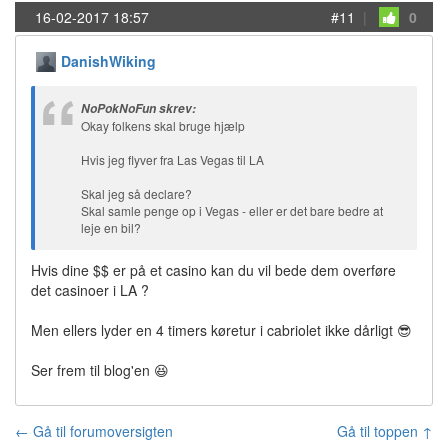
16-02-2017 18:57
#11
|
0
DanishWiking
NoPokNoFun skrev:
Okay folkens skal bruge hjælp
Hvis jeg flyver fra Las Vegas til LA
Skal jeg så declare?
Skal samle penge op i Vegas - eller er det bare bedre at
leje en bil?
Hvis dine $$ er på et casino kan du vil bede dem overføre
det casinoer i LA ?
Men ellers lyder en 4 timers køretur i cabriolet ikke dårligt 😎
Ser frem til blog'en 😆
← Gå til forumoversigten
Gå til toppen ↑