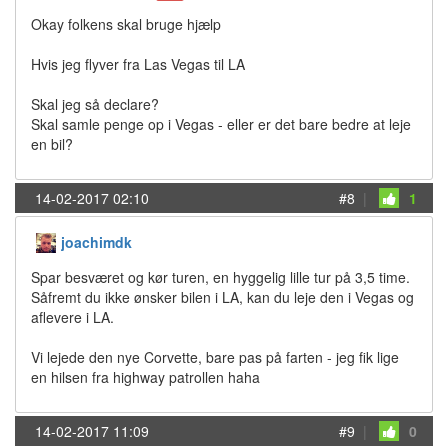
Okay folkens skal bruge hjælp
Hvis jeg flyver fra Las Vegas til LA
Skal jeg så declare?
Skal samle penge op i Vegas - eller er det bare bedre at leje
en bil?
14-02-2017 02:10
#8
|
1
joachimdk
Spar besværet og kør turen, en hyggelig lille tur på 3,5 time.
Såfremt du ikke ønsker bilen i LA, kan du leje den i Vegas og
aflevere i LA.
Vi lejede den nye Corvette, bare pas på farten - jeg fik lige
en hilsen fra highway patrollen haha
14-02-2017 11:09
#9
|
0