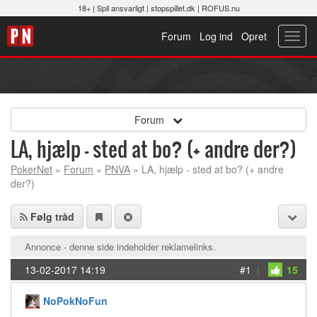
18+ |
Spil ansvarligt
|
stopspillet.dk
|
ROFUS.nu
Forum
Log ind
Opret
Toggl
navig
Forum
LA, hjælp - sted at bo? (+ andre der?)
PokerNet
»
Forum
»
PNVA
» LA, hjælp - sted at bo? (+ andre
der?)
Følg tråd
Annonce - denne side indeholder reklamelinks.
13-02-2017 14:19
#1
|
15
NoPokNoFun