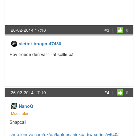
26-02-2014 17:16
#3
|
0
slettet-bruger-47430
Hov troede den var til at spille på
26-02-2014 17:19
#4
|
0
NanoQ
Moderator
Snapcall
shop.lenovo.com/dk/da/laptops/thinkpad/w-series/w540/