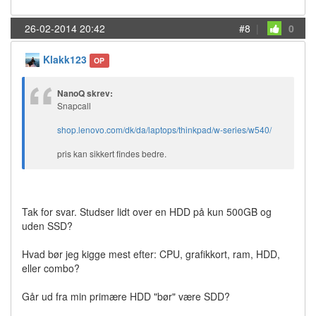
26-02-2014 20:42
#8
|
0
Klakk123
OP
NanoQ skrev:
Snapcall
shop.lenovo.com/dk/da/laptops/thinkpad/w-series/w540/
pris kan sikkert findes bedre.
Tak for svar. Studser lidt over en HDD på kun 500GB og
uden SSD?
Hvad bør jeg kigge mest efter: CPU, grafikkort, ram, HDD,
eller combo?
Går ud fra min primære HDD "bør" være SDD?