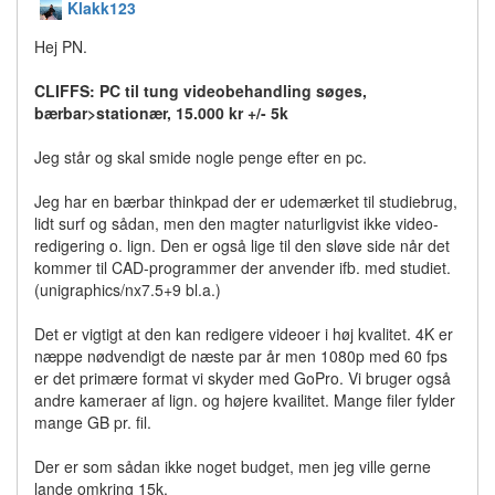
Klakk123
Hej PN.
CLIFFS: PC til tung videobehandling søges,
bærbar>stationær, 15.000 kr +/- 5k
Jeg står og skal smide nogle penge efter en pc.
Jeg har en bærbar thinkpad der er udemærket til studiebrug,
lidt surf og sådan, men den magter naturligvist ikke video-
redigering o. lign. Den er også lige til den sløve side når det
kommer til CAD-programmer der anvender ifb. med studiet.
(unigraphics/nx7.5+9 bl.a.)
Det er vigtigt at den kan redigere videoer i høj kvalitet. 4K er
næppe nødvendigt de næste par år men 1080p med 60 fps
er det primære format vi skyder med GoPro. Vi bruger også
andre kameraer af lign. og højere kvailitet. Mange filer fylder
mange GB pr. fil.
Der er som sådan ikke noget budget, men jeg ville gerne
lande omkring 15k.