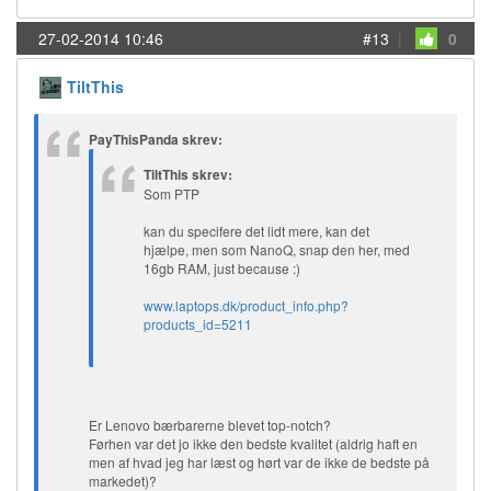
27-02-2014 10:46
#13
|
0
TiltThis
PayThisPanda skrev:
TiltThis skrev:
Som PTP
kan du specifere det lidt mere, kan det
hjælpe, men som NanoQ, snap den her, med
16gb RAM, just because :)
www.laptops.dk/product_info.php?
products_id=5211
Er Lenovo bærbarerne blevet top-notch?
Førhen var det jo ikke den bedste kvalitet (aldrig haft en
men af hvad jeg har læst og hørt var de ikke de bedste på
markedet)?