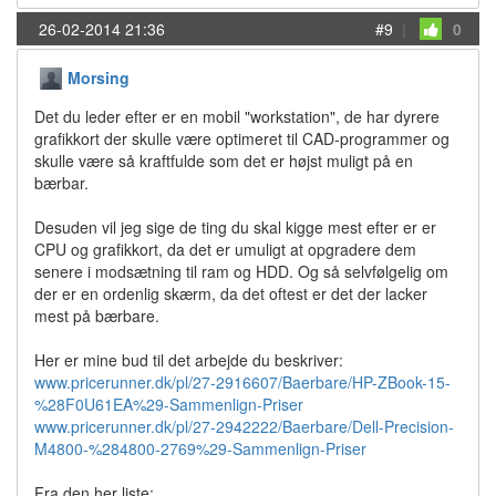
26-02-2014 21:36
#9
|
0
Morsing
Det du leder efter er en mobil "workstation", de har dyrere
grafikkort der skulle være optimeret til CAD-programmer og
skulle være så kraftfulde som det er højst muligt på en
bærbar.
Desuden vil jeg sige de ting du skal kigge mest efter er er
CPU og grafikkort, da det er umuligt at opgradere dem
senere i modsætning til ram og HDD. Og så selvfølgelig om
der er en ordenlig skærm, da det oftest er det der lacker
mest på bærbare.
Her er mine bud til det arbejde du beskriver:
www.pricerunner.dk/pl/27-2916607/Baerbare/HP-ZBook-15-
%28F0U61EA%29-Sammenlign-Priser
www.pricerunner.dk/pl/27-2942222/Baerbare/Dell-Precision-
M4800-%284800-2769%29-Sammenlign-Priser
Fra den her liste: