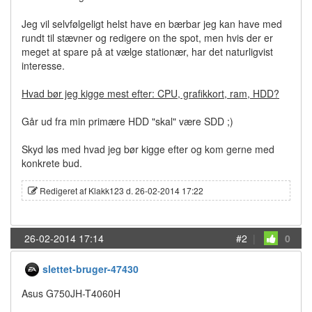
Jeg vil selvfølgeligt helst have en bærbar jeg kan have med
rundt til stævner og redigere on the spot, men hvis der er
meget at spare på at vælge stationær, har det naturligvist
interesse.
Hvad bør jeg kigge mest efter: CPU, grafikkort, ram, HDD?
Går ud fra min primære HDD "skal" være SDD ;)
Skyd løs med hvad jeg bør kigge efter og kom gerne med
konkrete bud.
Redigeret af Klakk123 d. 26-02-2014 17:22
26-02-2014 17:14
#2
|
0
slettet-bruger-47430
Asus G750JH-T4060H