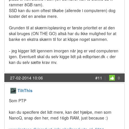
rammer 8GB ram).
SSD kan du som oftest tilkøbe (allerede i computeren) dog
koster det en anelse mere.
Grunden til at skærm/opløsning er første prioritet er at den
skal bruges (ON THE GO) altså har du ikke mulighed for at
banke en ekstra skærm til for at klippe noget sammen.
- jeg kigger lidt igennem imorgen når jeg er ved computeren
igen. Eventuelt skal du selv kigge lidt på edbpriser.dk < der
kan du selv sætte krav mv.
27-02-2014 10:06
#11
|
0
TiltThis
Som PTP
kan du specifere det lidt mere, kan det hjælpe, men som
NanoQ, snap den her, med 16gb RAM, just because :)