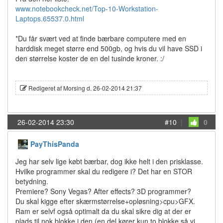
www.notebookcheck.net/Top-10-Workstation-
Laptops.65537.0.html
*Du får svært ved at finde bærbare computere med en
harddisk meget større end 500gb, og hvis du vil have SSD i
den størrelse koster de en del tusinde kroner. :/
Redigeret af Morsing d. 26-02-2014 21:37
26-02-2014 23:30
#10
|
0
PayThisPanda
Jeg har selv lige købt bærbar, dog ikke helt i den prisklasse.
Hvilke programmer skal du redigere i? Det har en STOR
betydning.
Premiere? Sony Vegas? After effects? 3D programmer?
Du skal kigge efter skærmstørrelse+opløsning>cpu>GFX.
Ram er selvf også optimalt da du skal sikre dig at der er
plads til nok blokke i den (en del kører kun to blokke så vi