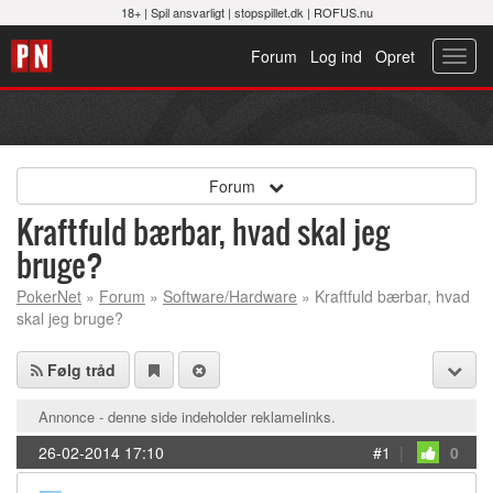
18+ |
Spil ansvarligt
|
stopspillet.dk
|
ROFUS.nu
Forum
Log ind
Opret
Toggl
navig
Forum
Kraftfuld bærbar, hvad skal jeg
bruge?
PokerNet
»
Forum
»
Software/Hardware
» Kraftfuld bærbar, hvad
skal jeg bruge?
Følg tråd
Annonce - denne side indeholder reklamelinks.
26-02-2014 17:10
#1
|
0