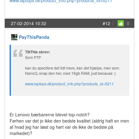
www.laptops.dk/product_info.php?products_id=5211
27-02-2014 10:32
#12
|
0
PayThisPanda
TiltThis skrev:
Som PTP
kan du specifere det lidt mere, kan det hjælpe, men som
NanoQ, snap den her, med 16gb RAM, just because :)
www.laptops.dk/product_info.php?products_id=5211
Er Lenovo bærbarerne blevet top-notch?
Førhen var det jo ikke den bedste kvalitet (aldrig haft en men
af hvad jeg har læst og hørt var de ikke de bedste på
markedet)?