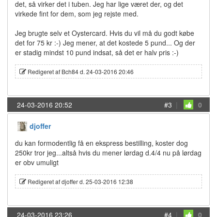
det, så virker det i tuben. Jeg har lige været der, og det
virkede fint for dem, som jeg rejste med.
Jeg brugte selv et Oystercard. Hvis du vil må du godt købe
det for 75 kr :-) Jeg mener, at det kostede 5 pund... Og der
er stadig mindst 10 pund indsat, så det er halv pris :-)
Redigeret af Bch84 d. 24-03-2016 20:46
24-03-2016 20:52
#3
|
0
djoffer
du kan formodentlig få en ekspress bestilling, koster dog
250kr tror jeg...altså hvis du mener lørdag d.4/4 nu på lørdag
er obv umuligt
Redigeret af djoffer d. 25-03-2016 12:38
24-03-2016 23:26
#4
|
0