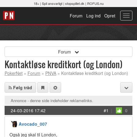
18+ |
Spil ansvarligt
|
stopspillet.dk
|
ROFUS.nu
Forum
Log ind
Opret
Toggl
navig
Forum
Kontaktløse kreditkort (og London)
PokerNet
»
Forum
»
PNVA
» Kontaktløse kreditkort (og London)
Følg tråd
Annonce - denne side indeholder reklamelinks.
24-03-2016 17:42
#1
|
0
Avocado_007
Også jeg skal til London,