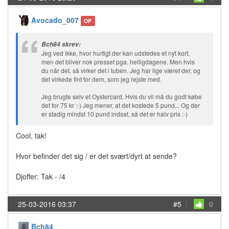
Avocado_007
OP
Bch84 skrev:
Jeg ved ikke, hvor hurtigt der kan udstedes et nyt kort,
men det bliver nok presset pga. helligdagene. Men hvis
du når det, så virker det i tuben. Jeg har lige været der, og
det virkede fint for dem, som jeg rejste med.
Jeg brugte selv et Oystercard. Hvis du vil må du godt købe
det for 75 kr :-) Jeg mener, at det kostede 5 pund... Og der
er stadig mindst 10 pund indsat, så det er halv pris :-)
Cool, tak!
Hvor befinder det sig / er det svært/dyrt at sende?
Djoffer: Tak - /4
25-03-2016 03:37
#5
|
0
Bch84