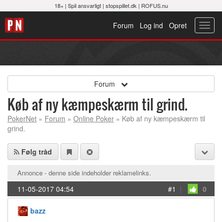
18+ |
Spil ansvarligt
|
stopspillet.dk
|
ROFUS.nu
Forum
Log ind
Opret
Toggl
navig
Forum
Køb af ny kæmpeskærm til grind.
PokerNet
»
Forum
»
Online Poker
» Køb af ny kæmpeskærm til
grind.
Følg tråd
Annonce - denne side indeholder reklamelinks.
11-05-2017 04:54
#1
|
0
bazz