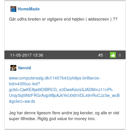
HomeMade
Går udfra breden er vigtigere end højden ( widescreen ) ??
11-05-2017 13:36
#5
|
0
Vanvid
www.computersalg.dk/i/1457643/philips-brilliance-
bdm4350uc-led?
gclid=CjwKEAjwl9DIBRCG_e3DwsKsizsSJADMmJ11nPh-
UrqySqtiIN0FRGrAvjp9BpAJkYeU06hVDL49nRoCJz3w_wcB
&gclsrc=aw.ds
Jeg har denne ligesom flere andre jeg kender, og alle er vist
super tilfredse. Rigtig god value for money imo.