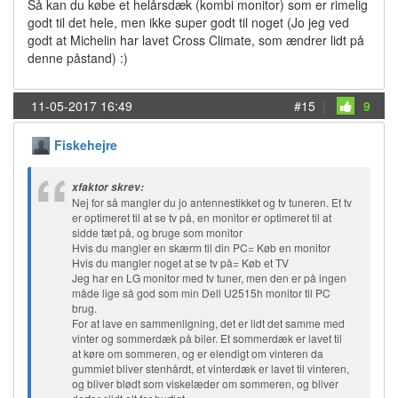
Så kan du købe et helårsdæk (kombi monitor) som er rimelig
godt til det hele, men ikke super godt til noget (Jo jeg ved
godt at Michelin har lavet Cross Climate, som ændrer lidt på
denne påstand) :)
11-05-2017 16:49
#15
|
9
Fiskehejre
xfaktor skrev:
Nej for så mangler du jo antennestikket og tv tuneren. Et tv
er optimeret til at se tv på, en monitor er optimeret til at
sidde tæt på, og bruge som monitor
Hvis du mangler en skærm til din PC= Køb en monitor
Hvis du mangler noget at se tv på= Køb et TV
Jeg har en LG monitor med tv tuner, men den er på ingen
måde lige så god som min Dell U2515h monitor til PC
brug.
For at lave en sammenligning, det er lidt det samme med
vinter og sommerdæk på biler. Et sommerdæk er lavet til
at køre om sommeren, og er elendigt om vinteren da
gummiet bliver stenhårdt, et vinterdæk er lavet til vinteren,
og bliver blødt som viskelæder om sommeren, og bliver