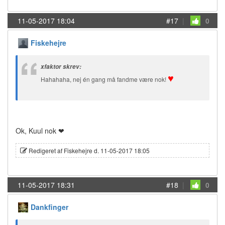
11-05-2017 18:04
#17
|
0
Fiskehejre
xfaktor skrev:
♥
Hahahaha, nej én gang må fandme være nok!
Ok, Kuul nok ❤
Redigeret af Fiskehejre d. 11-05-2017 18:05
11-05-2017 18:31
#18
|
0
Dankfinger