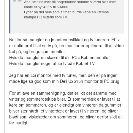
Aha, tænkte man fik nogenlunde samme skærm hvis man
købte et nyt 42" tv til 5-6000
Lyder på det hele som at man burde købe en kæmpe
kæmpe PC skærm som TV..
Nej for så mangler du jo antennestikket og tv tuneren. Et tv
er optimeret til at se tv på, en monitor er optimeret til at sidde
tæt på, og bruge som monitor
Hvis du mangler en skærm til din PC= Køb en monitor
Hvis du mangler noget at se tv på= Køb et TV
Jeg har en LG monitor med tv tuner, men den er på ingen
måde lige så god som min Dell U2515h monitor til PC brug.
For at lave en sammenligning, det er lidt det samme med
vinter og sommerdæk på biler. Et sommerdæk er lavet til at
køre om sommeren, og er elendigt om vinteren da gummiet
bliver stenhårdt, et vinterdæk er lavet til vinteren, og bliver
blødt som viskelæder om sommeren, og bliver derfor slidt alt
for hurtigt.