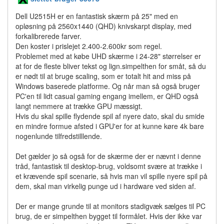
Dell U2515H er en fantastisk skærm på 25" med en
opløsning på 2560x1440 (QHD) knivskarpt display, med
forkalibrerede farver.
Den koster i prislejet 2.400-2.600kr som regel.
Problemet med at købe UHD skærme i 24-28" størrelser er
at for de fleste bliver tekst og lign.simpelthen for småt, så du
er nødt til at bruge scaling, som er totalt hit and miss på
Windows baserede platforme. Og når man så også bruger
PC'en til lidt casual gaming engang imellem, er QHD også
langt nemmere at trække GPU mæssigt.
Hvis du skal spille flydende spil af nyere dato, skal du smide
en mindre formue afsted i GPU'er for at kunne køre 4k bare
nogenlunde tilfredstilllende.
Det gælder jo så også for de skærme der er nævnt i denne
tråd, fantastisk til desktop-brug, voldsomt svære at trække i
et krævende spil scenarie, så hvis man vil spille nyere spil på
dem, skal man virkelig punge ud i hardware ved siden af.
Der er mange grunde til at monitors stadigvæk sælges til PC
brug, de er simpelthen bygget til formålet. Hvis der ikke var