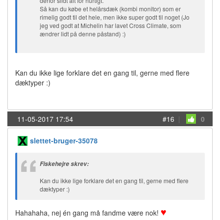
derfor slidt alt for hurtigt.
Så kan du købe et helårsdæk (kombi monitor) som er
rimelig godt til det hele, men ikke super godt til noget (Jo
jeg ved godt at Michelin har lavet Cross Climate, som
ændrer lidt på denne påstand) :)
Kan du ikke lige forklare det en gang til, gerne med flere
dæktyper :)
11-05-2017 17:54
#16
|
0
slettet-bruger-35078
Fiskehejre skrev:
Kan du ikke lige forklare det en gang til, gerne med flere
dæktyper :)
♥
Hahahaha, nej én gang må fandme være nok!