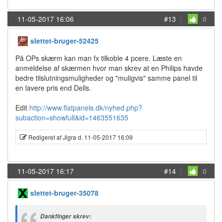
11-05-2017 16:06
#13
|
0
slettet-bruger-52425
På OPs skærm kan man fx tilkoble 4 pcere. Læste en
anmeldelse af skærmen hvor man skrev at en Philips havde
bedre tilslutningsmuligheder og "muligvis" samme panel til
en lavere pris end Dells.
Edit
http://www.flatpanels.dk/nyhed.php?
subaction=showfull&id=1463551635
Redigeret af Jigra d. 11-05-2017 16:09
11-05-2017 16:17
#14
|
0
slettet-bruger-35078
Dankfinger skrev: