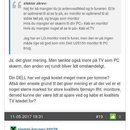
xfaktor skrev:
Nej for så mangler du jo antennestikket og tv tuneren. Et tv
er optimeret til at se tv på, en monitor er optimeret til at
sidde tæt på, og bruge som monitor
Hvis du mangler en skærm til din PC= Køb en monitor
Hvis du mangler noget at se tv på= Køb et TV
Jeg har en LG monitor med tv tuner, men den er på ingen
måde lige så god som min Dell U2515h monitor til PC
brug.
Ja, det giver mening. Men tænkte også mere på TV som PC
skærm, den anden vej rundt bliver lidt omstændeligt.
Din DELL har vel også kostet meget mere per tomme?
Altså den eneste grund til det giver mening er at der vel er et
noget større marked for store kvalitets fjernsyn ifht. monitore,
derved kunne der være lidt at spare ved og købe et kvalitets
TV istedet for?
11-05-2017 19:31
#19
|
0
slettet-bruger-35078