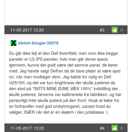
11-05-2017 12:20
#3
|
0
slettet-bruger-35078
Du går ikke fejl af den Dell ihvertfald, men mon ikke begge
paneler er LG IPS paneler, hvis man går deres specs
igennem, kunne det godt være det samme panel, de kører
med. Jeg havde valgt Dell'en da de bare plejer at være spot
on, når man modtager dem. Jeg købte for nylig en Dell
U2515H, og det var kun brightness der skulle justeres da
den stod på "SVITS MINE ØJNE VÆK 100%" indstilling der
skulle justeres, farverne var kalibrerede fra fabrikken, og har
personligt intet skulle justere på den front. Husk at købe fra
en forhandler med god ombytningsret, uanset hvad du
vælger, ISÆR når det er en skærm i den prisklasse :)
11-05-2017 13:23
#4
|
0