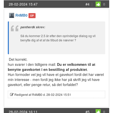
28-02-2024 15:47
#4
|
0
R4MB0
OP
pantherdk skrev:
Så du kommer 2.5 år efter den oprindelige dialog og vil
benytte dig af et af de tilbud de nævner ?
Det korrekt.
hun svarer i den tidligere mail:
Du er velkommen til at
benytte gavekortet i en bestilling af produktet
.
Hun formoder vel jeg vil have et gavekort fordi det har været
min interesse - men fordi jeg ikke har på skrift jeg vil have
gavekort, eller penge retur, så det forfaldet?
Redigeret af R4MB0 d. 28-02-2024 15:51
28-02-2024 16:11
#5
|
0