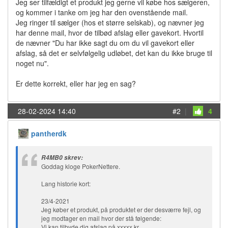
Jeg ser tilfældigt et produkt jeg gerne vil købe hos sælgeren,
og kommer i tanke om jeg har den ovenstående mail.
Jeg ringer til sælger (hos et større selskab), og nævner jeg
har denne mail, hvor de tilbød afslag eller gavekort. Hvortil
de nævner "Du har ikke sagt du om du vil gavekort eller
afslag, så det er selvfølgelig udløbet, det kan du ikke bruge til
noget nu".
Er dette korrekt, eller har jeg en sag?
28-02-2024 14:40
#2
|
4
pantherdk
R4MB0 skrev:
Goddag kloge PokerNettere.
Lang historie kort:
23/4-2021
Jeg køber et produkt, på produktet er der desværre fejl, og
jeg modtager en mail hvor der stå følgende:
Vi kan tilbyde dig afslag på xxxxx kr.