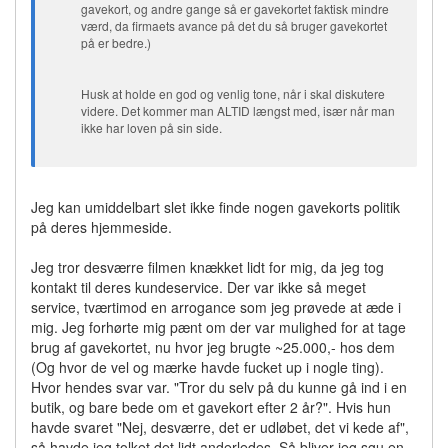
gavekort, og andre gange så er gavekortet faktisk mindre
værd, da firmaets avance på det du så bruger gavekortet
på er bedre.)
Husk at holde en god og venlig tone, når i skal diskutere
videre. Det kommer man ALTID længst med, især når man
ikke har loven på sin side.
Jeg kan umiddelbart slet ikke finde nogen gavekorts politik
på deres hjemmeside.
Jeg tror desværre filmen knækket lidt for mig, da jeg tog
kontakt til deres kundeservice. Der var ikke så meget
service, tværtimod en arrogance som jeg prøvede at æde i
mig. Jeg forhørte mig pænt om der var mulighed for at tage
brug af gavekortet, nu hvor jeg brugte ~25.000,- hos dem
(Og hvor de vel og mærke havde fucket up i nogle ting).
Hvor hendes svar var. "Tror du selv på du kunne gå ind i en
butik, og bare bede om et gavekort efter 2 år?". Hvis hun
havde svaret "Nej, desværre, det er udløbet, det vi kede af",
så havde jeg tolket det lidt anderledes. Så bliver jeg sgu en