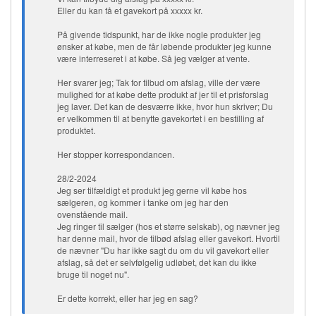
Eller du kan få et gavekort på xxxxx kr.
På givende tidspunkt, har de ikke nogle produkter jeg
ønsker at købe, men de får løbende produkter jeg kunne
være interreseret i at købe. Så jeg vælger at vente.
Her svarer jeg; Tak for tilbud om afslag, ville der være
mulighed for at købe dette produkt af jer til et prisforslag
jeg laver. Det kan de desværre ikke, hvor hun skriver; Du
er velkommen til at benytte gavekortet i en bestilling af
produktet.
Her stopper korrespondancen.
28/2-2024
Jeg ser tilfældigt et produkt jeg gerne vil købe hos
sælgeren, og kommer i tanke om jeg har den
ovenstående mail.
Jeg ringer til sælger (hos et større selskab), og nævner jeg
har denne mail, hvor de tilbød afslag eller gavekort. Hvortil
de nævner "Du har ikke sagt du om du vil gavekort eller
afslag, så det er selvfølgelig udløbet, det kan du ikke
bruge til noget nu".
Er dette korrekt, eller har jeg en sag?