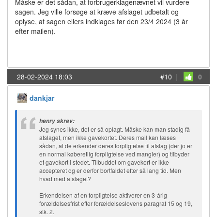
Måske er det sådan, at forbrugerklagenævnet vil vurdere
sagen. Jeg ville forsøge at kræve afslaget udbetalt og
oplyse, at sagen ellers indklages før den 23/4 2024 (3 år
efter mailen).
28-02-2024 18:03
#10
|
0
dankjar
henry skrev:
Jeg synes ikke, det er så oplagt. Måske kan man stadig få
afslaget, men ikke gavekortet. Deres mail kan læses
sådan, at de erkender deres forpligtelse til afslag (der jo er
en normal køberetlig forpligtelse ved mangler) og tilbyder
et gavekort i stedet. Tilbuddet om gavekort er ikke
accepteret og er derfor bortfaldet efter så lang tid. Men
hvad med afslaget?
Erkendelsen af en forpligtelse aktiverer en 3-årig
forældelsesfrist efter forældelseslovens paragraf 15 og 19,
stk. 2.