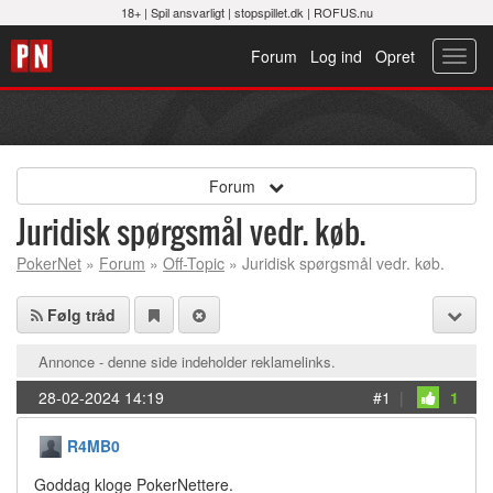
18+ |
Spil ansvarligt
|
stopspillet.dk
|
ROFUS.nu
Forum
Log ind
Opret
Toggl
navig
Forum
Juridisk spørgsmål vedr. køb.
PokerNet
»
Forum
»
Off-Topic
» Juridisk spørgsmål vedr. køb.
Følg tråd
Annonce - denne side indeholder reklamelinks.
28-02-2024 14:19
#1
|
1
R4MB0
Goddag kloge PokerNettere.