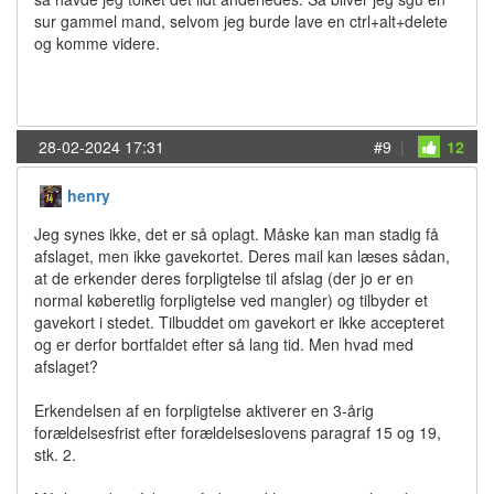
sur gammel mand, selvom jeg burde lave en ctrl+alt+delete
og komme videre.
28-02-2024 17:31
#9
|
12
henry
Jeg synes ikke, det er så oplagt. Måske kan man stadig få
afslaget, men ikke gavekortet. Deres mail kan læses sådan,
at de erkender deres forpligtelse til afslag (der jo er en
normal køberetlig forpligtelse ved mangler) og tilbyder et
gavekort i stedet. Tilbuddet om gavekort er ikke accepteret
og er derfor bortfaldet efter så lang tid. Men hvad med
afslaget?
Erkendelsen af en forpligtelse aktiverer en 3-årig
forældelsesfrist efter forældelseslovens paragraf 15 og 19,
stk. 2.