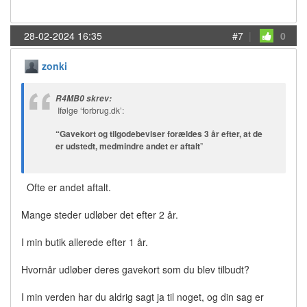
28-02-2024 16:35
#7
|
0
zonki
R4MB0 skrev:
Ifølge ‘forbrug.dk’:
“Gavekort og tilgodebeviser forældes 3 år efter, at de
er udstedt, medmindre andet er aftalt
”
Ofte er andet aftalt.
Mange steder udløber det efter 2 år.
I min butik allerede efter 1 år.
Hvornår udløber deres gavekort som du blev tilbudt?
I min verden har du aldrig sagt ja til noget, og din sag er