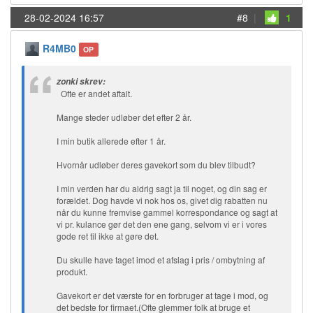
28-02-2024 16:57
#8
|
1
R4MB0
OP
zonki skrev:
Ofte er andet aftalt.
Mange steder udløber det efter 2 år.
I min butik allerede efter 1 år.
Hvornår udløber deres gavekort som du blev tilbudt?
I min verden har du aldrig sagt ja til noget, og din sag er
forældet. Dog havde vi nok hos os, givet dig rabatten nu
når du kunne fremvise gammel korrespondance og sagt at
vi pr. kulance gør det den ene gang, selvom vi er i vores
gode ret til ikke at gøre det.
Du skulle have taget imod et afslag i pris / ombytning af
produkt.
Gavekort er det værste for en forbruger at tage i mod, og
det bedste for firmaet.(Ofte glemmer folk at bruge et