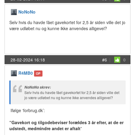
NoNoNo
Selv hvis du havde fået gavekortet for 2,5 år siden ville det jo
være udløbet nu og kunne ikke anvendes alligevel?
28-02-2024 16:18
#6
|
0
R4MB0
OP
NoNoNo skrev:
Selv hvis du havde fået gavekortet for 2,5 år siden ville det
jo være udløbet nu og kunne ikke anvendes alligevel?
Ifølge ‘forbrug.dk’:
“Gavekort og tilgodebeviser forældes 3 år efter, at de er
udstedt, medmindre andet er aftalt
”