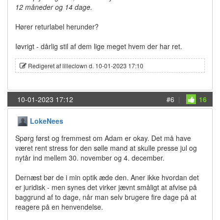
12 måneder og 14 dage.
Hører returlabel herunder?
Iøvrigt - dårlig stil af dem lige meget hvem der har ret.
Redigeret af lilleclown d. 10-01-2023 17:10
10-01-2023 17:12
#6
|
16
LokeNees
Spørg først og fremmest om Adam er okay. Det må have
været rent stress for den sølle mand at skulle presse jul og
nytår ind mellem 30. november og 4. december.
Dernæst bør de i min optik æde den. Aner ikke hvordan det
er juridisk - men synes det virker jævnt småligt at afvise på
baggrund af to dage, når man selv brugere fire dage på at
reagere på en henvendelse.