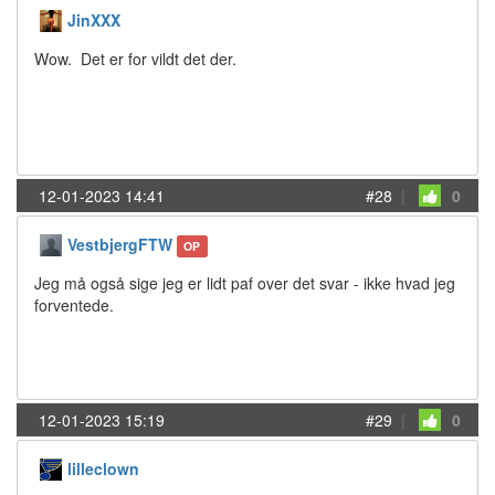
JinXXX
Wow. Det er for vildt det der.
12-01-2023 14:41
#28
|
0
VestbjergFTW
OP
Jeg må også sige jeg er lidt paf over det svar - ikke hvad jeg
forventede.
12-01-2023 15:19
#29
|
0
lilleclown