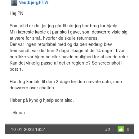
VestbjergFTW
Hej PN
Som altid er det jer jeg går til når jeg har brug for hjælp.
Min kæreste købte et par sko i gave, som desværre viste sig
at være for små, hvorfor de skulle returneres.
Der var ingen returlabel med og da den endelig blev
fremsendt, var der kun 2 dage tilbage af de 14 dage - hvor
hun ikke var hjemme eller havde mulighed for at sende retur.
Kan det virkelig passe af det er reglerne? Se screenshot i
post 1.
Hun tog kontakt til dem 3 dage før den nævnte dato, men
desværre over chatten.
Håber på kyndig hjælp som altid.
- Simon
10-01-2023 16:51
#2
|
0