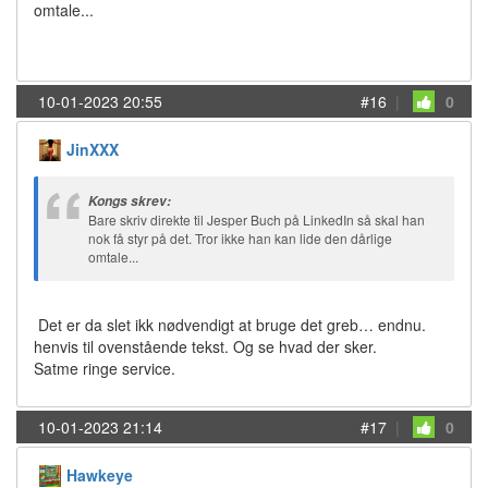
omtale...
10-01-2023 20:55
#16
|
0
JinXXX
Kongs skrev:
Bare skriv direkte til Jesper Buch på LinkedIn så skal han
nok få styr på det. Tror ikke han kan lide den dårlige
omtale...
Det er da slet ikk nødvendigt at bruge det greb… endnu.
henvis til ovenstående tekst. Og se hvad der sker.
Satme ringe service.
10-01-2023 21:14
#17
|
0
Hawkeye