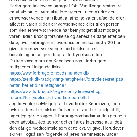
Forbrugeraftalelovens paragraf 24: ”Ved tilbagetræden fra
en aftale om en vare skal forbrugeren, medmindre den
erhvervsdrivende har tilbudt at afhente varen, afsende eller
aflevere varen til den erhvervsdrivende eller til en person,
som den erhvervsdrivende har bemyndiget til at modtage
varen, uden unødig forsinkelse og senest 14 dage efter den
dato, hvor forbrugeren i overensstemmelse med § 20 har
givet den erhvervsdrivende meddelelse om sin
beslutning om at gøre brug af fortrydelsesretten.”
Du kan læse mere om Købeloven samt forbrugers
rettigheder i følgende links:
https://www.forbrugerombudsmanden.dk/
https://taenk.dk/raadgivning/rettigheder/fortrydelsesret-paa-
nettet-her-er-dine-rettigheder
https://www.forbrug.dk/regler/fortrydelsesret-og-
returret/fortrydelsesret-ved-kob-pa-nettet
Jeg forventer selvfølgelig at I overholder Købeloven, men
hvis der forsat er misforståelser om hvad I er forpligtet til,
tager jeg gerne sagen til Forbrugerombudsmanden gennem
egen advokat. Jeg tænker det er i alles interesse at undgå
den dårlige medieomtale som dette evt. vil give. Herudover
skriver I også selv følgende på jeres hjemmeside, under