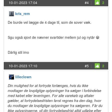
10-01-2023 17:04
#4
|
2
kris_rem
De burde vel lægge de 4 dage til, som de sover væk.
Sgu også sjovt de nævner svartider mellem jul og nytår 😁
Dårlig stil imo
10-01-2023 17:10
#5
|
2
lilleclown
Din mulighed for at fortryde forlænges, hvis du ikke
modtager de lovpligtige oplysninger fra sælger i forbindelse
med købet eller leveringen. For alle varekøb og aftaler
gælder, at fortrydelsesfristen først regnes fra den dag, hvor
du modtager de lovpligtige oplysninger fra sælgeren. Får du
ikke oplysningerne, vil din fortrydelsesfrist altid udløbe efter