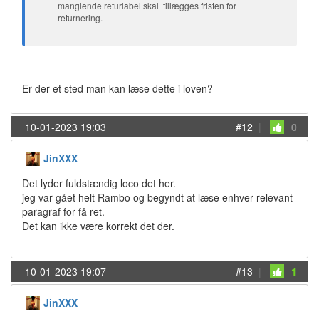
manglende returlabel skal tillægges fristen for
returnering.
Er der et sted man kan læse dette i loven?
10-01-2023 19:03
#12
|
0
JinXXX
Det lyder fuldstændig loco det her.
jeg var gået helt Rambo og begyndt at læse enhver relevant
paragraf for få ret.
Det kan ikke være korrekt det der.
10-01-2023 19:07
#13
|
1
JinXXX