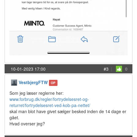
10-01-2023 17:00
#3
|
0
VestbjergFTW
OP
Som jeg læser reglerne her:
www.forbrug.dk/regler/fortrydelsesret-og-
returret/fortrydelsesret-ved-kob-pa-nettet/
skal man blot have givet sælger besked inden de 14 dage er
gået.
Hvad overser jeg?