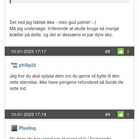
Det ved jeg faktisk ikke - men god pointe! :-)
Må jeg undersøge. Irriterende at skulle bruge så mange
kræfter på dette, og det er desværre et par dyre sko.
10-01-2023 17:17
#8
|
2
philip22
Jeg tror du skal oplyse dem om du gerne vil bytte til den
rette størrelse, ikke have pengene refunderet så burde de
rette ind.
10-01-2023 17:19
#9
|
0
Plysling
De dage de har været om at svare skal / fremsende