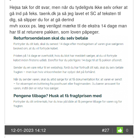
"
Hejsa tak for dit svar, men når du tydeligvis ikke selv orker at
gå ind på feks. taenk.dk ja så jeg lavet et SC af teksten til
dig, så slipper du for at gå derind
mvh xxxxx ps. læg venligst mærke til de ekstra 14 dage man
har til at retunere pakken, som loven påpeger.
12-01-2023 14:12
#27
|
0