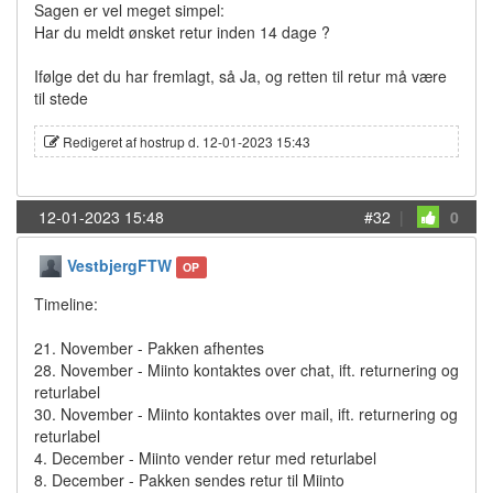
Sagen er vel meget simpel:
Har du meldt ønsket retur inden 14 dage ?
Ifølge det du har fremlagt, så Ja, og retten til retur må være
til stede
Redigeret af hostrup d. 12-01-2023 15:43
12-01-2023 15:48
#32
|
0
VestbjergFTW
OP
Timeline:
21. November - Pakken afhentes
28. November - Miinto kontaktes over chat, ift. returnering og
returlabel
30. November - Miinto kontaktes over mail, ift. returnering og
returlabel
4. December - Miinto vender retur med returlabel
8. December - Pakken sendes retur til Miinto