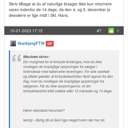
Skriv tilbage at du af naturlige årsager ikke kun returnere
varen indenfor de 14 dage, da den 4. og 5. december jo
desværre er lige midt i Skt. Hans.
10-01-2023 17:15
#7
|
0
VestbjergFTW
OP
lilleclown skrev:
Din mulighed for at fortryde forlænges, hvis du ikke
modtager de lovpligtige oplysninger fra sælger i
forbindelse med købet eller leveringen. For alle varekøb
og aftaler gælder, at fortrydelsesfristen først regnes fra den
dag, hvor du modtager de lovpligtige oplysninger fra
sælgeren. Får du ikke oplysningerne, vil din
fortrydelsesfrist altid udløbe efter 12 måneder og 14 dage.
Hører returlabel herunder?
Iøvrigt - dårlig stil af dem lige meget hvem der har ret.