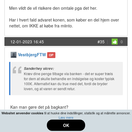
Men vildt de vil risikere den omtale pga det her.
Har i hvert fald advaret konen, som køber en del hjem over
nettet, om IKKE at købe fra miinto.
12-01-2023 16:45
#35
|
0
VestbjergFTW
OP
Sanderhey skrev:
Kræv dine penge tilbage via banken - det er super træls
for dem at skulle behandle en indsigelse og koster typisk
100€. Alternativt kan du true med det, fordi de bryder
loven, og at varen er sendt retur.
Kan man gøre det på bagkant?
til at huske dine indstillinger, statistik og at målrette annoncer.
Websitet anvender cookies
Læs mere
12-01-2023 16:47
#36
|
0
OK