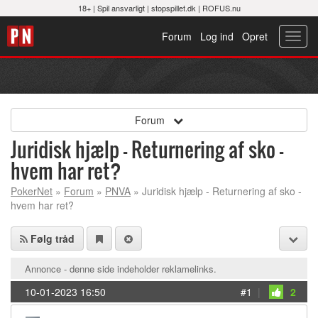
18+ |
Spil ansvarligt
|
stopspillet.dk
|
ROFUS.nu
Forum
Log ind
Opret
Toggl
navig
Forum
Juridisk hjælp - Returnering af sko -
hvem har ret?
PokerNet
»
Forum
»
PNVA
» Juridisk hjælp - Returnering af sko -
hvem har ret?
Følg tråd
Annonce - denne side indeholder reklamelinks.
10-01-2023 16:50
#1
|
2