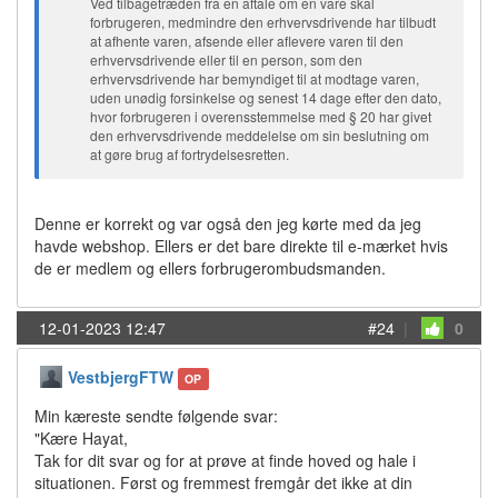
Ved tilbagetræden fra en aftale om en vare skal
forbrugeren, medmindre den erhvervsdrivende har tilbudt
at afhente varen, afsende eller aflevere varen til den
erhvervsdrivende eller til en person, som den
erhvervsdrivende har bemyndiget til at modtage varen,
uden unødig forsinkelse og senest 14 dage efter den dato,
hvor forbrugeren i overensstemmelse med § 20 har givet
den erhvervsdrivende meddelelse om sin beslutning om
at gøre brug af fortrydelsesretten.
Denne er korrekt og var også den jeg kørte med da jeg
havde webshop. Ellers er det bare direkte til e-mærket hvis
de er medlem og ellers forbrugerombudsmanden.
12-01-2023 12:47
#24
|
0
VestbjergFTW
OP
Min kæreste sendte følgende svar:
"Kære Hayat,
Tak for dit svar og for at prøve at finde hoved og hale i
situationen. Først og fremmest fremgår det ikke at din