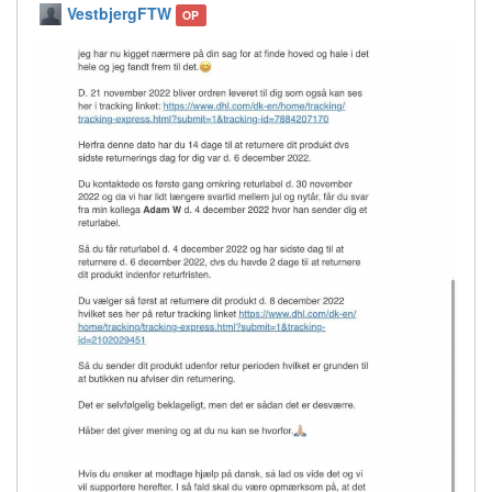
VestbjergFTW
OP