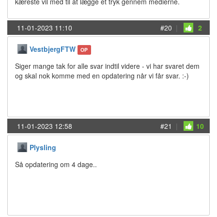
kæreste vil med til at lægge et tryk gennem medierne.
11-01-2023 11:10
#20
|
2
VestbjergFTW
OP
Siger mange tak for alle svar indtil videre - vi har svaret dem
og skal nok komme med en opdatering når vi får svar. :-)
11-01-2023 12:58
#21
|
10
Plysling
Så opdatering om 4 dage..