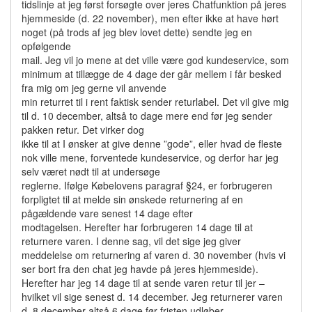
tidslinje at jeg først forsøgte over jeres Chatfunktion på jeres
hjemmeside (d. 22 november), men efter ikke at have hørt
noget (på trods af jeg blev lovet dette) sendte jeg en
opfølgende
mail. Jeg vil jo mene at det ville være god kundeservice, som
minimum at tillægge de 4 dage der går mellem i får besked
fra mig om jeg gerne vil anvende
min returret til i rent faktisk sender returlabel. Det vil give mig
til d. 10 december, altså to dage mere end før jeg sender
pakken retur. Det virker dog
ikke til at I ønsker at give denne ”gode”, eller hvad de fleste
nok ville mene, forventede kundeservice, og derfor har jeg
selv været nødt til at undersøge
reglerne. Ifølge Købelovens paragraf §24, er forbrugeren
forpligtet til at melde sin ønskede returnering af en
pågældende vare senest 14 dage efter
modtagelsen. Herefter har forbrugeren 14 dage til at
returnere varen. I denne sag, vil det sige jeg giver
meddelelse om returnering af varen d. 30 november (hvis vi
ser bort fra den chat jeg havde på jeres hjemmeside).
Herefter har jeg 14 dage til at sende varen retur til jer –
hvilket vil sige senest d. 14 december. Jeg returnerer varen
d. 8 december altså 6 dage før fristen udløber.