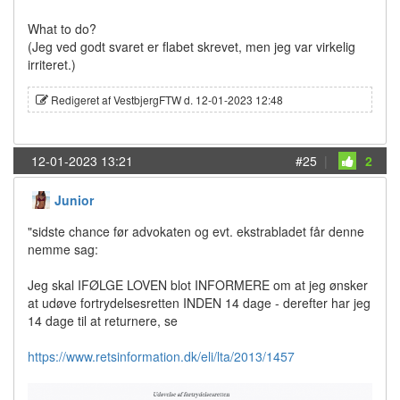
What to do?
(Jeg ved godt svaret er flabet skrevet, men jeg var virkelig
irriteret.)
Redigeret af VestbjergFTW d. 12-01-2023 12:48
12-01-2023 13:21
#25
|
2
Junior
"sidste chance før advokaten og evt. ekstrabladet får denne
nemme sag:
Jeg skal IFØLGE LOVEN blot INFORMERE om at jeg ønsker
at udøve fortrydelsesretten INDEN 14 dage - derefter har jeg
14 dage til at returnere, se
https://www.retsinformation.dk/eli/lta/2013/1457