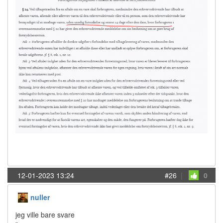
12-01-2023 13:24
#26
|
0
nuller
jeg ville bare svare