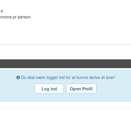
14
x moms pr person
Du skal være logget ind for at kunne skrive et svar!
Log ind
Opret Profil