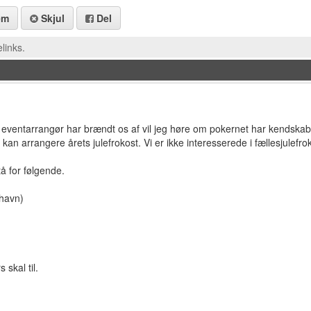
em
Skjul
Del
links.
eventarrangør har brændt os af vil jeg høre om pokernet har kendskab 
kan arrangere årets julefrokost. Vi er ikke interesserede i fællesjulefr
å for følgende.
nhavn)
 skal til.