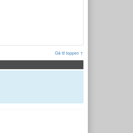
Gå til toppen ↑