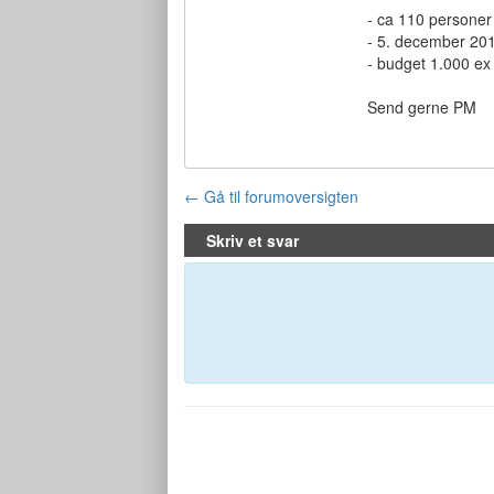
- ca 110 personer
- 5. december 20
- budget 1.000 e
Send gerne PM
← Gå til forumoversigten
Skriv et svar