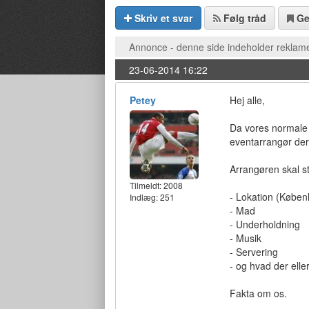
Skriv et svar
Følg tråd
G
Annonce - denne side indeholder reklame
23-06-2014 16:22
Petey
Hej alle,
Da vores normale 
eventarrangør der 
Arrangøren skal st
Tilmeldt:
2008
- Lokation (Købe
Indlæg: 251
- Mad
- Underholdning
- Musik
- Servering
- og hvad der ellers
Fakta om os.