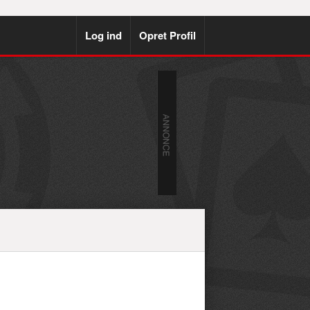
Log ind
Opret Profil