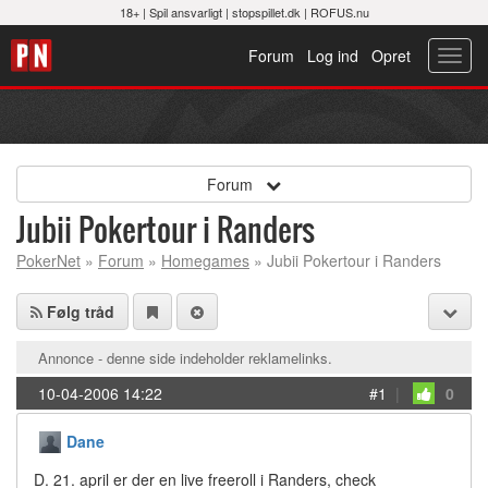
18+ |
Spil ansvarligt
|
stopspillet.dk
|
ROFUS.nu
Forum
Log ind
Opret
Toggl
navig
Forum
Jubii Pokertour i Randers
PokerNet
»
Forum
»
Homegames
» Jubii Pokertour i Randers
Følg tråd
Annonce - denne side indeholder reklamelinks.
10-04-2006 14:22
#1
|
0
Dane
D. 21. april er der en live freeroll i Randers, check