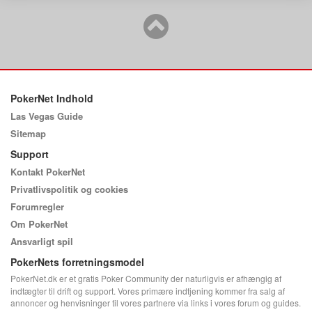
PokerNet Indhold
Las Vegas Guide
Sitemap
Support
Kontakt PokerNet
Privatlivspolitik og cookies
Forumregler
Om PokerNet
Ansvarligt spil
PokerNets forretningsmodel
PokerNet.dk er et gratis Poker Community der naturligvis er afhængig af
indtægter til drift og support. Vores primære indtjening kommer fra salg af
annoncer og henvisninger til vores partnere via links i vores forum og guides.