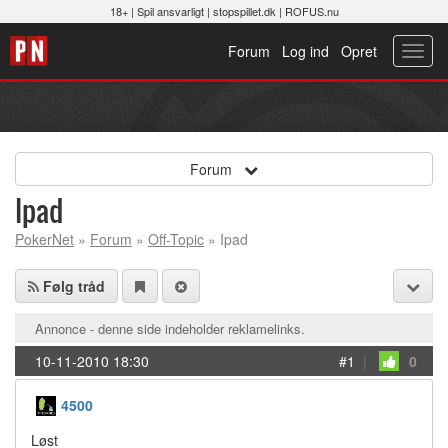
18+ |
Spil ansvarligt
|
stopspillet.dk
|
ROFUS.nu
Forum
Log ind
Opret
Toggl
navig
Forum
Ipad
PokerNet
»
Forum
»
Off-Topic
» Ipad
Følg tråd
Annonce - denne side indeholder reklamelinks.
10-11-2010 18:30
#1
|
0
4500
Løst