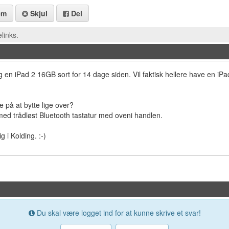
em
Skjul
Del
links.
 en iPad 2 16GB sort for 14 dage siden. Vil faktisk hellere have en iPad m
e på at bytte lige over?
 med trådløst Bluetooth tastatur med oveni handlen.
g i Kolding. :-)
Du skal være logget ind for at kunne skrive et svar!