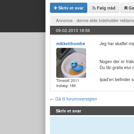
Skriv et svar
Følg tråd
G
Annonce - denne side indeholder reklame
09-02-2013 18:56
mikkelthomha
Jeg har skaffet mig
Nogen der er frisk
Du får gratis etui
Ipad'en befinder si
Tilmeldt:
2011
Indlæg: 189
← Gå til forumoversigten
Skriv et svar