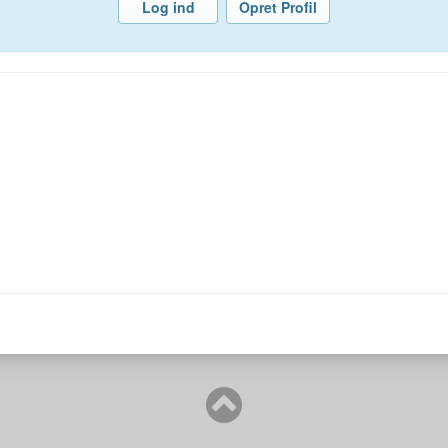
Log ind
Opret Profil