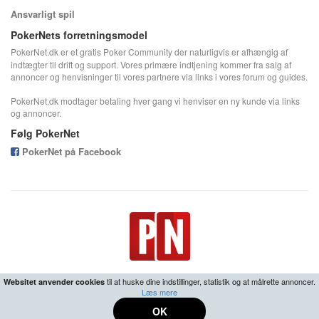
Ansvarligt spil
PokerNets forretningsmodel
PokerNet.dk er et gratis Poker Community der naturligvis er afhængig af
indtægter til drift og support. Vores primære indtjening kommer fra salg af
annoncer og henvisninger til vores partnere via links i vores forum og guides.
PokerNet.dk modtager betaling hver gang vi henviser en ny kunde via links
og annoncer.
Følg PokerNet
PokerNet på Facebook
til at huske dine indstillinger, statistik og at målrette annoncer.
Websitet anvender cookies
Læs mere
18+ | Ansvarligt spil -
Center for Ludomani
•
Fortrolighedspolitik
OK
© 2026 PokerNet.dk All rights reserved.