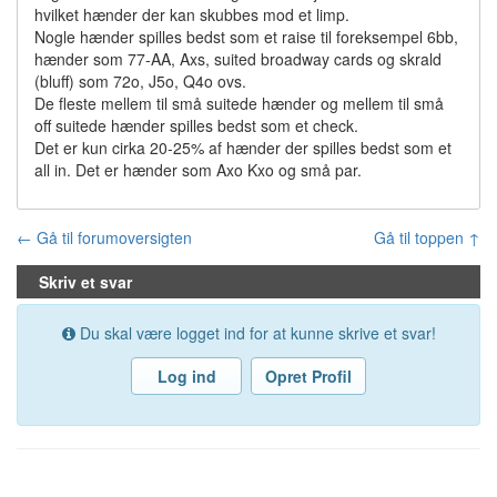
hvilket hænder der kan skubbes mod et limp.
Nogle hænder spilles bedst som et raise til foreksempel 6bb,
hænder som 77-AA, Axs, suited broadway cards og skrald
(bluff) som 72o, J5o, Q4o ovs.
De fleste mellem til små suitede hænder og mellem til små
off suitede hænder spilles bedst som et check.
Det er kun cirka 20-25% af hænder der spilles bedst som et
all in. Det er hænder som Axo Kxo og små par.
← Gå til forumoversigten
Gå til toppen ↑
Skriv et svar
Du skal være logget ind for at kunne skrive et svar!
Log ind
Opret Profil