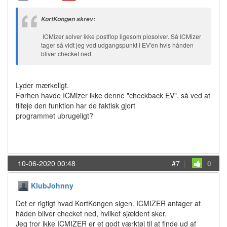
KortKongen skrev:
ICMizer solver ikke postflop ligesom piosolver. Så ICMizer
tager så vidt jeg ved udgangspunkt i EV'en hvis hånden
bliver checket ned.
Lyder mærkeligt.
Førhen havde ICMizer ikke denne "checkback EV", så ved at
tilføje den funktion har de faktisk gjort
programmet ubrugeligt?
10-06-2020 00:48
#7
|
0
KlubJohnny
Det er rigtigt hvad KortKongen sigen. ICMIZER antager at
håden bliver checket ned, hvilket sjældent sker.
Jeg tror ikke ICMIZER er et godt værktøj til at finde ud af