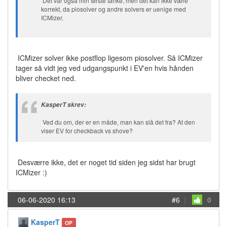
Det var også min første tanke, men det kan ikke være
korrekt, da piosolver og andre solvers er uenige med
ICMizer.
ICMizer solver ikke postflop ligesom piosolver. Så ICMizer
tager så vidt jeg ved udgangspunkt i EV'en hvis hånden
bliver checket ned.
KasperT skrev:
Ved du om, der er en måde, man kan slå det fra? At den
viser EV for checkback vs shove?
Desværre ikke, det er noget tid siden jeg sidst har brugt
ICMizer :)
06-06-2020 16:13
#6
|
0
KasperT
OP