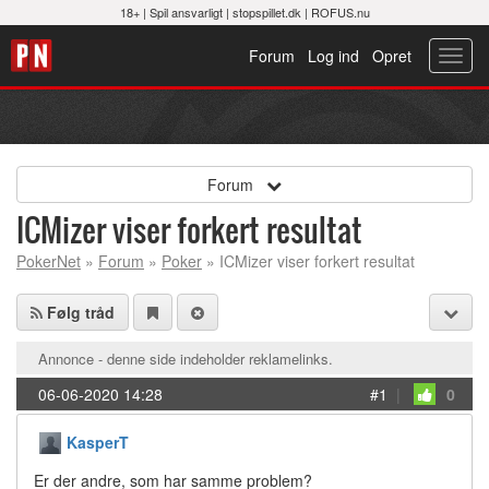
18+ |
Spil ansvarligt
|
stopspillet.dk
|
ROFUS.nu
Forum
Log ind
Opret
Toggl
navig
Forum
ICMizer viser forkert resultat
PokerNet
»
Forum
»
Poker
» ICMizer viser forkert resultat
Følg tråd
Annonce - denne side indeholder reklamelinks.
06-06-2020 14:28
#1
|
0
KasperT
Er der andre, som har samme problem?