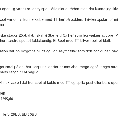
t egentlig var et ret easy spot. Ville slette tråden men det kunne jeg ikk
r spot var om vi kunne kalde med TT her på boblen. Tvivlen opstår for 
her.
riske stacks 25bb dyb) skal vi 3bette til 5x her som jeg vælger at gøre. 
hort ændre spottet fuldstændig. Et 3bet med TT bliver reelt et bluff.
uation har bb meget få bluffs og i en asymetrisk som den her vil han h
t smal på det her tidspunkt derfor er min 3bet range også meget stram
 hans range er vi bagud.
vil nok være i det her spot at kalde med TT og spille post eller bare o
nden
$ 1M$gtd
, Hero 26BB, BB 30BB