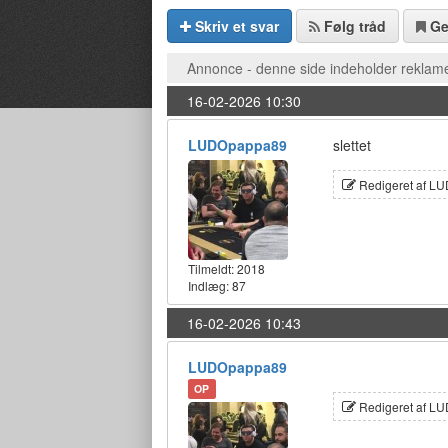
Skriv et svar
Følg tråd
G
Annonce - denne side indeholder reklame
16-02-2026 10:30
LUDOpappa89
slettet
Redigeret af L
Tilmeldt:
2018
Indlæg: 87
16-02-2026 10:43
LUDOpappa89
OP
Redigeret af L