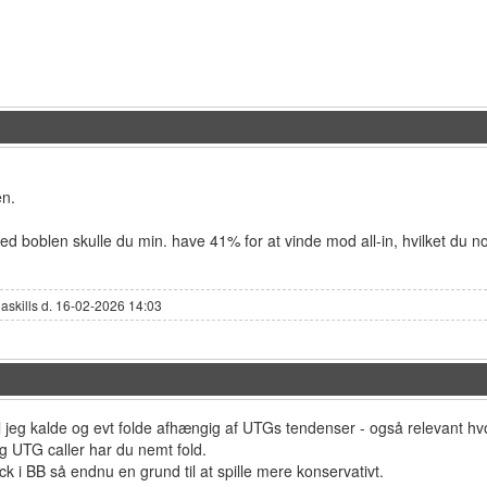
en.
ved boblen skulle du min. have 41% for at vinde mod all-in, hvilket du n
jaskills d. 16-02-2026 14:03
l jeg kalde og evt folde afhængig af UTGs tendenser - også relevant hv
g UTG caller har du nemt fold.
ck i BB så endnu en grund til at spille mere konservativt.