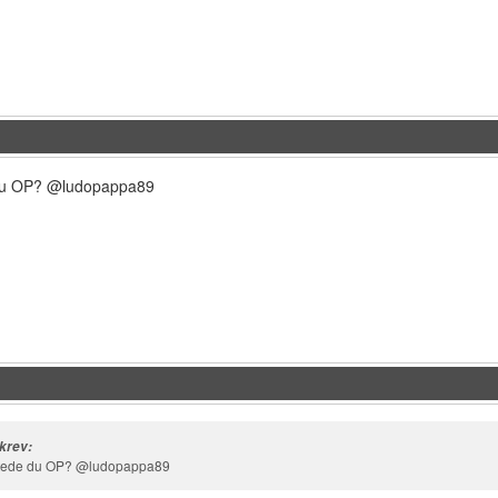
 du OP? @ludopappa89
krev:
ettede du OP? @ludopappa89