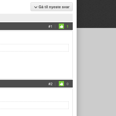
Gå til nyeste svar
#1
|
1
#2
|
0