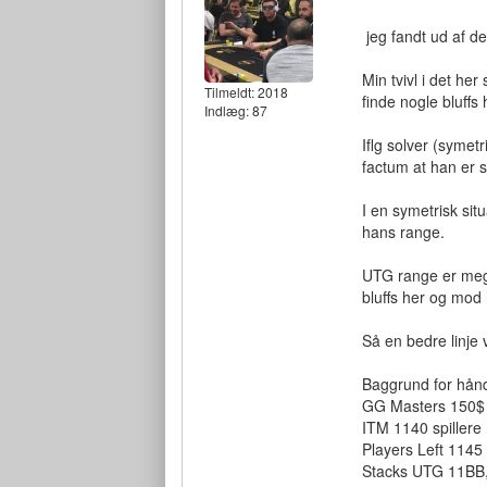
jeg fandt ud af de
Min tvivl i det he
Tilmeldt:
2018
finde nogle bluffs 
Indlæg: 87
Iflg solver (symet
factum at han er s
I en symetrisk sit
hans range.
UTG range er mege
bluffs her og mod
Så en bedre linje 
Baggrund for hå
GG Masters 150
ITM 1140 spillere
Players Left 1145
Stacks UTG 11BB