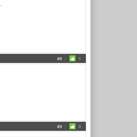
.
#8
|
1
#9
|
0