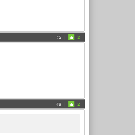
#5
|
2
#6
|
2