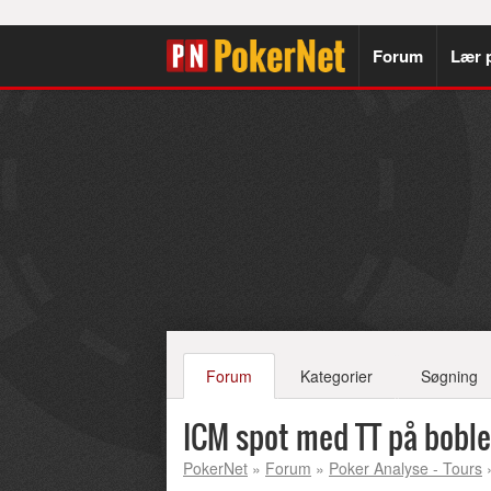
Forum
Lær 
Forum
Kategorier
Søgning
ICM spot med TT på bobl
PokerNet
»
Forum
»
Poker Analyse - Tours
»