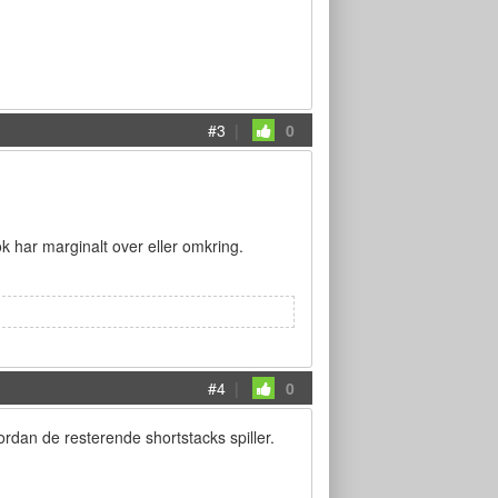
#3
|
0
ok har marginalt over eller omkring.
#4
|
0
ordan de resterende shortstacks spiller.