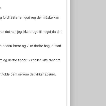
e.
mig fordi BB er en god reg der måske kan
Men det kan jeg ikke bruge til noget da det
ave endnu færre og vi er derfor bagud mod
 og derfor finder BB heller ikke random
pen folde dem selvom det virker absurd.