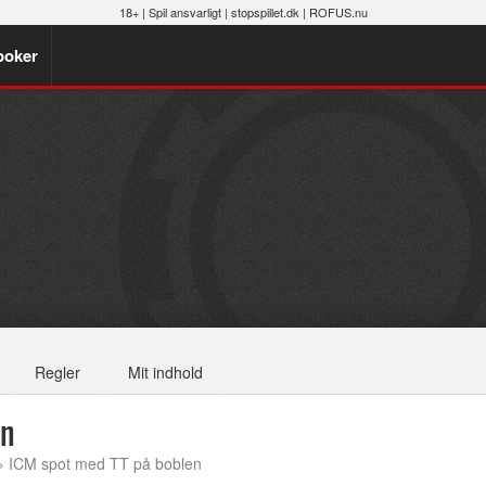
18+ |
Spil ansvarligt
|
stopspillet.dk
|
ROFUS.nu
poker
Regler
Mit indhold
en
 ICM spot med TT på boblen