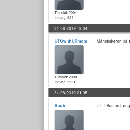
Tilmeldt:
2004
Indlæg: 524
31-08-2019 19:34
UTGwithURmom
Månefiskeren på 
Tilmeldt:
2008
Indlæg: 2921
31-08-2019 21:05
Buub
+1 til Bastard, dog