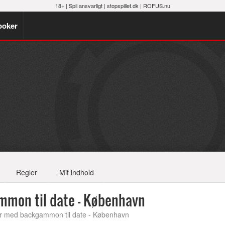
18+ |
Spil ansvarligt
|
stopspillet.dk
|
ROFUS.nu
poker
Regler
Mit indhold
mmon til date - København
r med backgammon til date - København