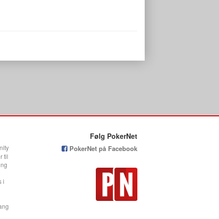
Følg PokerNet
nity
PokerNet på Facebook
 til
ing
 i
gang