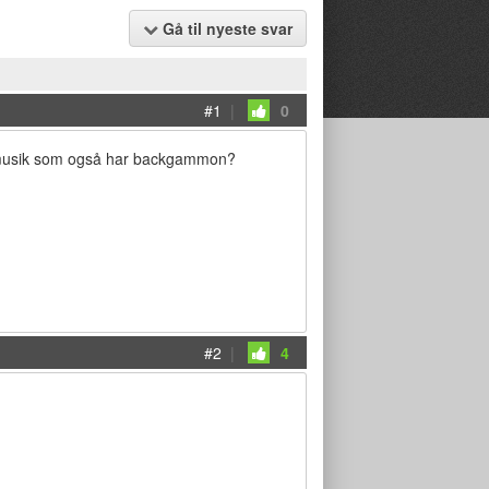
Gå til nyeste svar
#1
|
0
o' musik som også har backgammon?
#2
|
4