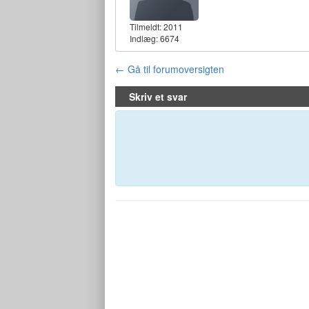
Tilmeldt:
2011
Indlæg: 6674
← Gå til forumoversigten
Skriv et svar