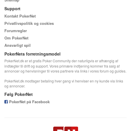
Support
Kontakt PokerNet
Privatlivspolitik og cookies
Forumregler
Om PokerNet
Ansvarligt spil
PokerNets forretningsmodel
PokerNet.dk er et gratis Poker Community der naturligvis er afhængig af
indtægter til drift og support. Vores primære indtjening kommer fra salg af
annoncer og henvisninger til vores partnere via links i vores forum og guides.
PokerNet.dk modtager betaling hver gang vi henviser en ny kunde via links
og annoncer.
Følg PokerNet
PokerNet på Facebook