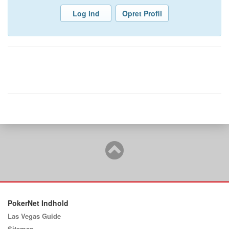
Log ind
Opret Profil
PokerNet Indhold
Las Vegas Guide
Sitemap