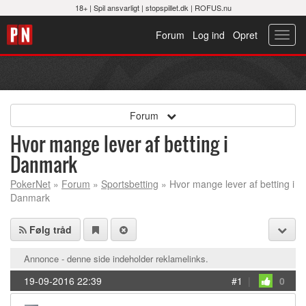
18+ |
Spil ansvarligt
|
stopspillet.dk
|
ROFUS.nu
Forum
Log ind
Opret
Toggl
navig
Forum
Hvor mange lever af betting i
Danmark
PokerNet
»
Forum
»
Sportsbetting
» Hvor mange lever af betting i
Danmark
Følg tråd
Annonce - denne side indeholder reklamelinks.
19-09-2016 22:39
#1
|
0