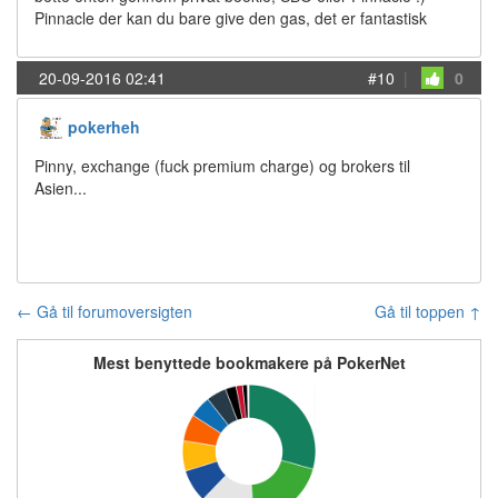
Pinnacle der kan du bare give den gas, det er fantastisk
20-09-2016 02:41
#10
|
0
pokerheh
Pinny, exchange (fuck premium charge) og brokers til
Asien...
← Gå til forumoversigten
Gå til toppen ↑
Mest benyttede bookmakere på PokerNet