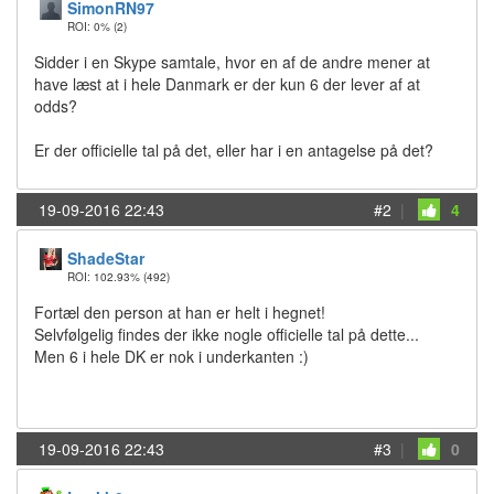
SimonRN97
ROI: 0%
(2)
Sidder i en Skype samtale, hvor en af de andre mener at
have læst at i hele Danmark er der kun 6 der lever af at
odds?
Er der officielle tal på det, eller har i en antagelse på det?
19-09-2016 22:43
#2
|
4
ShadeStar
ROI: 102.93%
(492)
Fortæl den person at han er helt i hegnet!
Selvfølgelig findes der ikke nogle officielle tal på dette...
Men 6 i hele DK er nok i underkanten :)
19-09-2016 22:43
#3
|
0