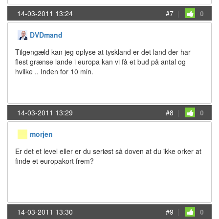
14-03-2011 13:24
#7
|
0
DVDmand
Tilgengæld kan jeg oplyse at tyskland er det land der har
flest grænse lande i europa kan vi få et bud på antal og
hvilke .. Inden for 10 min.
14-03-2011 13:29
#8
|
0
morjen
Er det et level eller er du seriøst så doven at du ikke orker at
finde et europakort frem?
14-03-2011 13:30
#9
|
0