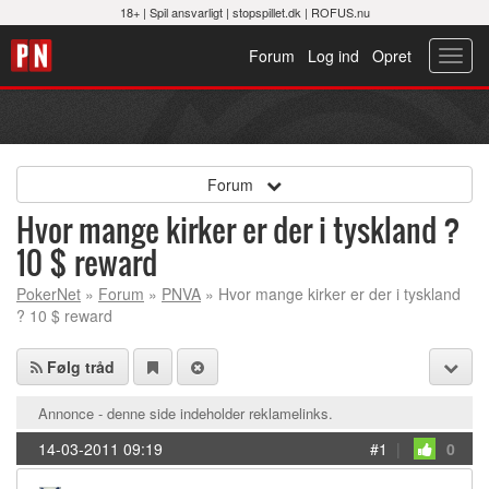
18+ |
Spil ansvarligt
|
stopspillet.dk
|
ROFUS.nu
Forum
Log ind
Opret
Toggl
navig
Forum
Hvor mange kirker er der i tyskland ?
10 $ reward
PokerNet
»
Forum
»
PNVA
» Hvor mange kirker er der i tyskland
? 10 $ reward
Følg tråd
Annonce - denne side indeholder reklamelinks.
14-03-2011 09:19
#1
|
0