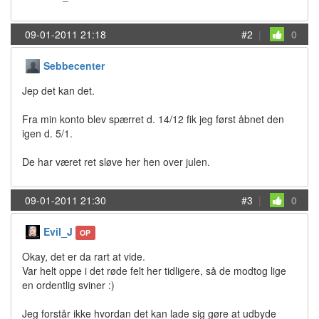
09-01-2011 21:18
#2
|
0
Sebbecenter
Jep det kan det.
Fra min konto blev spærret d. 14/12 fik jeg først åbnet den
igen d. 5/1.
De har været ret sløve her hen over julen.
09-01-2011 21:30
#3
|
0
Evil_J
OP
Okay, det er da rart at vide.
Var helt oppe i det røde felt her tidligere, så de modtog lige
en ordentlig sviner :)
Jeg forstår ikke hvordan det kan lade sig gøre at udbyde