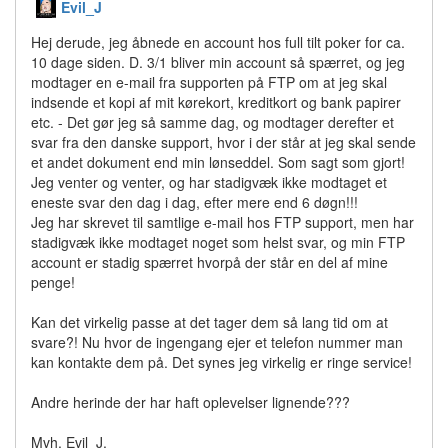
Evil_J
Hej derude, jeg åbnede en account hos full tilt poker for ca.
10 dage siden. D. 3/1 bliver min account så spærret, og jeg
modtager en e-mail fra supporten på FTP om at jeg skal
indsende et kopi af mit kørekort, kreditkort og bank papirer
etc. - Det gør jeg så samme dag, og modtager derefter et
svar fra den danske support, hvor i der står at jeg skal sende
et andet dokument end min lønseddel. Som sagt som gjort!
Jeg venter og venter, og har stadigvæk ikke modtaget et
eneste svar den dag i dag, efter mere end 6 døgn!!!
Jeg har skrevet til samtlige e-mail hos FTP support, men har
stadigvæk ikke modtaget noget som helst svar, og min FTP
account er stadig spærret hvorpå der står en del af mine
penge!
Kan det virkelig passe at det tager dem så lang tid om at
svare?! Nu hvor de ingengang ejer et telefon nummer man
kan kontakte dem på. Det synes jeg virkelig er ringe service!
Andre herinde der har haft oplevelser lignende???
Mvh. Evil_J.