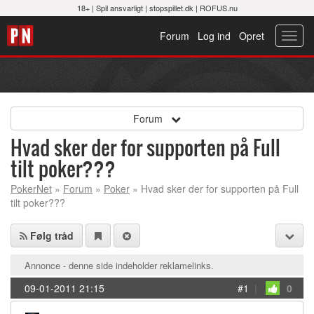
18+ |
Spil ansvarligt
|
stopspillet.dk
|
ROFUS.nu
Forum
Log ind
Opret
Toggl
navig
Forum
Hvad sker der for supporten på Full
tilt poker???
PokerNet
»
Forum
»
Poker
» Hvad sker der for supporten på Full
tilt poker???
Følg tråd
Annonce - denne side indeholder reklamelinks.
09-01-2011 21:15
#1
|
0