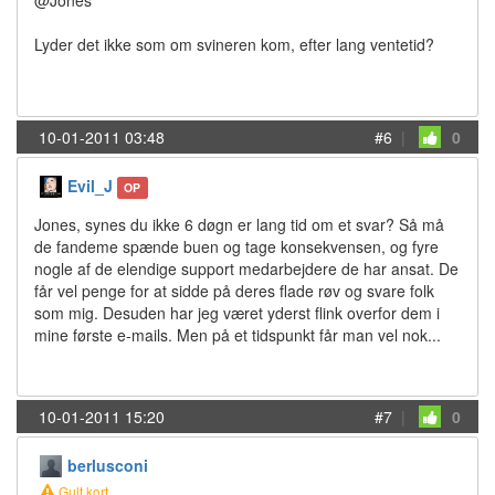
@Jones
Lyder det ikke som om svineren kom, efter lang ventetid?
10-01-2011 03:48
#6
|
0
Evil_J
OP
Jones, synes du ikke 6 døgn er lang tid om et svar? Så må
de fandeme spænde buen og tage konsekvensen, og fyre
nogle af de elendige support medarbejdere de har ansat. De
får vel penge for at sidde på deres flade røv og svare folk
som mig. Desuden har jeg været yderst flink overfor dem i
mine første e-mails. Men på et tidspunkt får man vel nok...
10-01-2011 15:20
#7
|
0
berlusconi
Gult kort