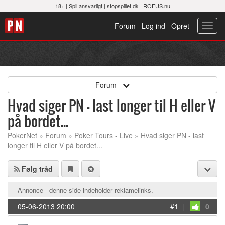
18+ |
Spil ansvarligt
|
stopspillet.dk
|
ROFUS.nu
Forum
Log ind
Opret
Toggl
navig
Forum
Hvad siger PN - last longer til H eller V
på bordet...
PokerNet
»
Forum
»
Poker Tours - Live
» Hvad siger PN - last
longer til H eller V på bordet...
Følg tråd
Annonce - denne side indeholder reklamelinks.
05-06-2013 20:00
#1
|
0