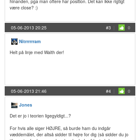
hinanden, pga man oftere har position. Det kan ikke rigtigt
være close? :)
05-06-2013 20:25
#3
|
0
Nitrrrrrram
Helt på linje med Walth der!
05-06-2013 21:46
#4
|
0
Jones
Det er jo i teorien ligegyldigt...?
For hvis alle siger HØJRE, så burde ham du indgår
væddemålet, der altså sidder til højre for dig (så sidder du jo