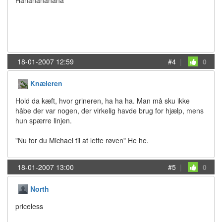
Hahahahahaha
18-01-2007 12:59
#4
|
0
Knæleren
Hold da kæft, hvor grineren, ha ha ha. Man må sku ikke
håbe der var nogen, der virkelig havde brug for hjælp, mens
hun spærre linjen.
"Nu for du Michael til at lette røven" He he.
18-01-2007 13:00
#5
|
0
North
priceless