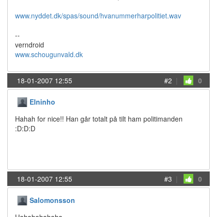
www.nyddet.dk/spas/sound/hvanummerharpolitiet.wav
--
verndroid
www.schougunvald.dk
18-01-2007 12:55
#2
|
0
Elninho
Hahah for nice!! Han går totalt på tilt ham politimanden
:D:D:D
18-01-2007 12:55
#3
|
0
Salomonsson