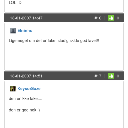
LOL :D
18-01-2007 14:47
#16
|
0
Elninho
Ligemeget om det er fake, stadig skide god lavet!!
18-01-2007 14:51
#17
|
0
KeysorSoze
den er ikke fake....
den er god nok :)