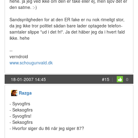
hehe. ja jeg ved ikke om den er fake eller ej, men sjov det er
den satme. :-)
Sandsynligheden for at den ER fake er nu nok rimeligt stor,
da jeg ikke tror politiet sådan bare lader optagede telefon-
samtaler slippe "ud i det fri". Ja det håber jeg da i hvert fald
ikke. hehe
--
verndroid
www.schougunvald.dk
18-01-2007 14:45
#15
|
0
Razga
- Syvogfirs
- Seksogfirs
- Syvogfirs!
- Seksogfirs
- Hvorfor siger du 86 når jeg siger 87?