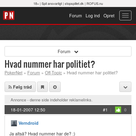
18+ |
Spil ansvarligt
|
stopspillet.dk
|
ROFUS.nu
Forum
Log ind
Opret
Toggl
navig
Forum
Hvad nummer har politiet?
PokerNet
»
Forum
»
Off-Topic
» Hvad nummer har politiet?
Følg tråd
Annonce - denne side indeholder reklamelinks.
18-01-2007 12:50
#1
|
0
Verndroid
Ja altså? Hvad nummer har de? :)