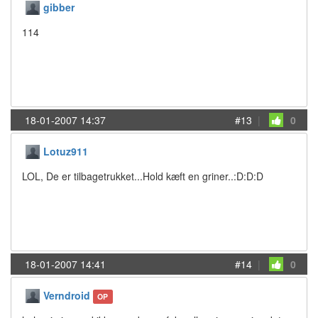
gibber
114
18-01-2007 14:37
#13
|
0
Lotuz911
LOL, De er tilbagetrukket...Hold kæft en griner..:D:D:D
18-01-2007 14:41
#14
|
0
Verndroid
OP