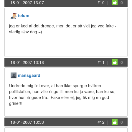
18-01-2007 13:07
#10
|
0
telum
jeg er ked af det drenge, men det er så vidt jeg ved fake -
stadig sjov dog =)
18-01-2007 13:18
#11
|
0
mansgaard
Undrede mig lidt over, at han ikke spurgte hvilken
politistation, hun ville ringe til, men ku jo være, han ku se,
hvor hun ringede fra.. Fake eller ej, jeg fik mig en god
griner!!
18-01-2007 13:53
#12
|
0