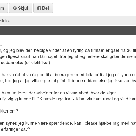
em
Skjul
Del
links.
.
r, og jeg blev den heldige vinder af en fyring da firmaet er gået fra 30 
igen ligeså snart han får noget, tror jeg at jeg hellere skal gribe denne 
uddannelse (er elektriker).
d har været at være god til at interagere med folk fordi at jeg er typen d
e, tror jeg at jeg ville egne mig fint til denne uddannelse jeg ikke ved h
e ham fætteren der arbejder for en virksomhed, hvor de siger
ig vigtig kunde til DK næste uge fra fx Kina, vis ham rundt og vind ha
akker om?
n en synes jeg kunne være spændende, kan i please hjælpe mig med n
, erfaringer osv?