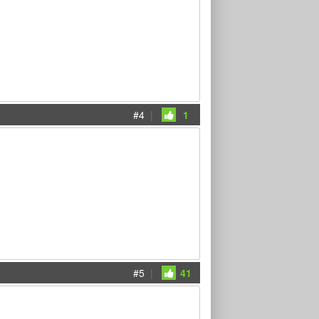
#4
|
1
#5
|
41