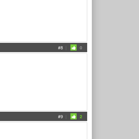
#8
|
0
#9
|
2