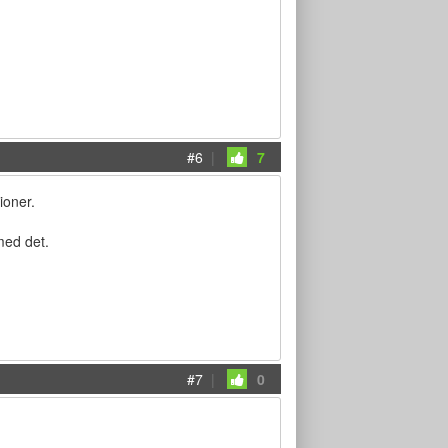
#6
|
7
ioner.
med det.
#7
|
0