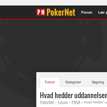
Forum
Lær 
Forum
Kategorier
Søgning
Hvad hedder uddannelse
PokerNet
»
Forum
»
PNVA
» Hvad hedder u