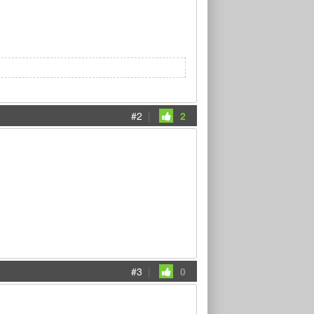
#2
|
2
#3
|
0