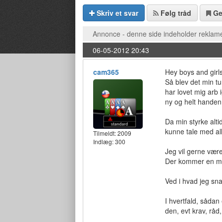
Skriv et svar
Følg tråd
G
Annonce - denne side indeholder reklame
06-05-2012 20:43
cam365
Hey boys and girls
Så blev det min tu
har lovet mig arb 
ny og helt handen 
Da min styrke alti
kunne tale med all
Tilmeldt:
2009
Indlæg: 300
Jeg vil gerne vær
Der kommer en mul
Ved i hvad jeg sn
I hvertfald, såda
den, evt krav, råd