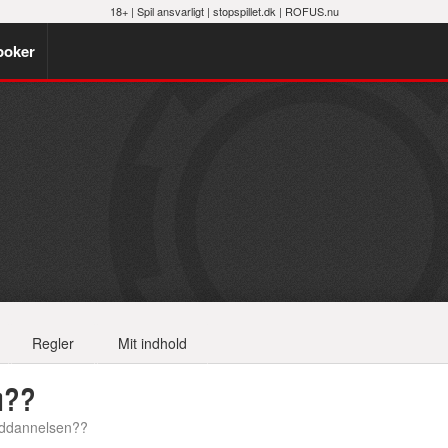
18+ |
Spil ansvarligt
|
stopspillet.dk
|
ROFUS.nu
poker
Regler
Mit indhold
n??
ddannelsen??