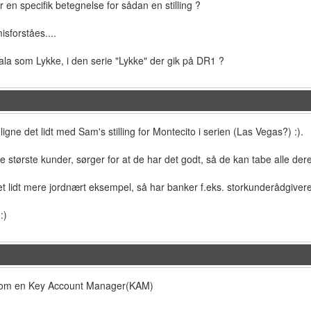
r en specifik betegnelse for sådan en stilling ?
isforståes....
ala som Lykke, i den serie "Lykke" der gik på DR1 ?
e det lidt med Sam's stilling for Montecito i serien (Las Vegas?) :).
e største kunder, sørger for at de har det godt, så de kan tabe alle der
et lidt mere jordnært eksempel, så har banker f.eks. storkunderådgiver
:)
som en Key Account Manager(KAM)