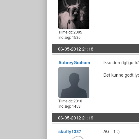
Tilmeldt:
2005
Indlæg: 1535
06-05-2012 21:18
AubreyGraham
Ikke den rigtige tr
Det kunne godt ly
Tilmeldt:
2010
Indlæg: 1453
06-05-2012 21:19
skuffy1337
AG +1 :)