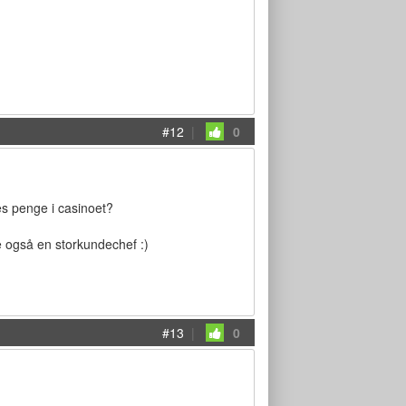
#12
|
0
es penge i casinoet?
e også en storkundechef :)
#13
|
0