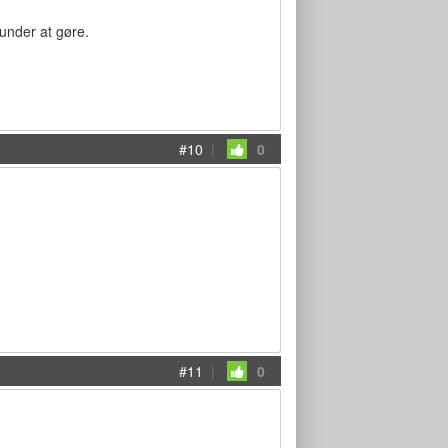
kunder at gøre.
#10
|
0
#11
|
0