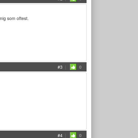
 mig som oftest.
#3
|
0
#4
|
0