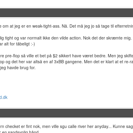
 om at jeg er en weak-tight-ass. Nå. Det må jeg jo så tage til efterretnin
g tight og var normalt ikke den vilde action. Nok det der skræmte mig.
 alt for tåbeligt :-)
e pre-flop så ville et bet på $2 sikkert have været bedre. Men jeg skif
p og det her var altså en af 3xBB gangene. Men det er klart at et re-rai
 jeg havde brug for.
d.dk
 checket er fint nok, men ville sgu calle river her anyday... Kunne sa
r en sandsynlig hånd...