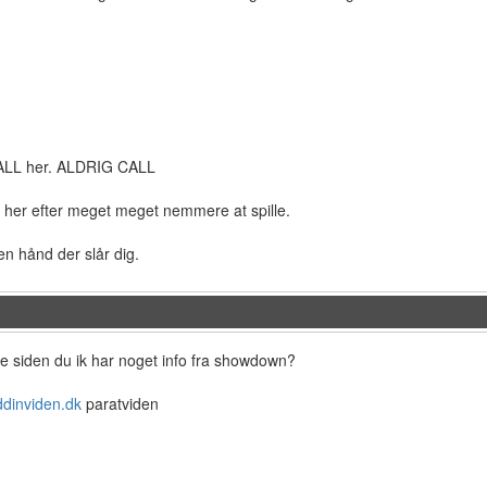
ALL her. ALDRIG CALL
er her efter meget meget nemmere at spille.
 en hånd der slår dig.
de siden du ik har noget info fra showdown?
dinviden.dk
paratviden