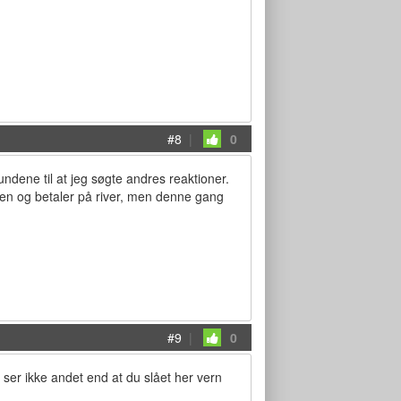
#8
|
0
ndene til at jeg søgte andres reaktioner.
en og betaler på river, men denne gang
#9
|
0
ser ikke andet end at du slået her vern