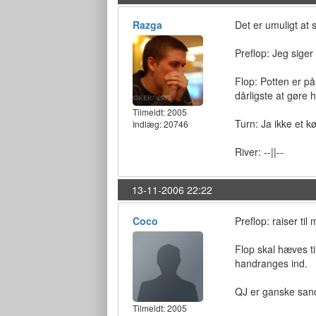
Razga
Det er umuligt at 
Preflop: Jeg siger 
Flop: Potten er på 
dårligste at gøre h
Tilmeldt:
2005
Turn: Ja ikke et k
Indlæg: 20746
River: --||--
13-11-2006 22:22
Coco
Preflop: raiser ti
Flop skal hæves t
handranges ind.
QJ er ganske sand
Tilmeldt:
2005