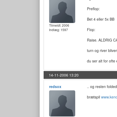
Preflop:
Bet 4 eller 5x BB
Tilmeldt:
2006
Flop:
Indlæg: 1597
Raise. ALDRIG C
turn og river bliv
du ser alt for ofte
14-11-2006 13:20
redsox
.. og resten folde
brætspil
www.kend