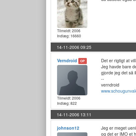
Tilmeldt:
2006
Indlæg: 16660
14-11-2006 09:25
Verndroid
Det er rigtigt at 
OP
Jeg havde bare de
gjorde jeg det så 
--
verndroid
www.schougunval
Tilmeldt:
2006
Indlæg: 822
14-11-2006 13:11
johnson12
Jeg er meget ueni
og det er IMO et h