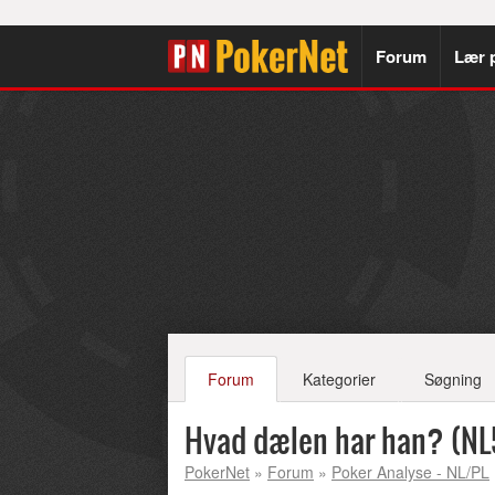
Forum
Lær 
Forum
Kategorier
Søgning
Hvad dælen har han? (N
PokerNet
»
Forum
»
Poker Analyse - NL/PL