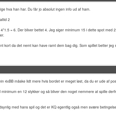
sige hva han har. Du får jo absolut ingen info ud af ham.
altid 2
4*1.5 = 6. Der bliver bettet 4. Jeg siger minimum 15 i dette spot med 2 ti
er.
ønt kort da det nemt kan have ramt dem bag dig. Som spillet better jeg
l min 4xBB måske lidt mere hvis bordet er meget løst, da du er ude af pos
il minimum en 12 stykker og så bliver den noget nemmere at spille d
synlig med hans spil og det er KQ egentlig også men svære betingelse