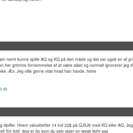
villain nemt kunne spille AQ og KQ på den måde og det var også en af gru
n her grimme fornemmelse af at være slået og normalt ignorerer jeg d
ikke. Æv. Jeg ville gerne vide hvad han havde. hehe
d.dk
g djoffer. Hvem valuebetter 14 ind 22$ på QJ5J6 med KQ eller AQ. Jeg 
elt fint fold. dog er du som du selv siger en weak tight ass