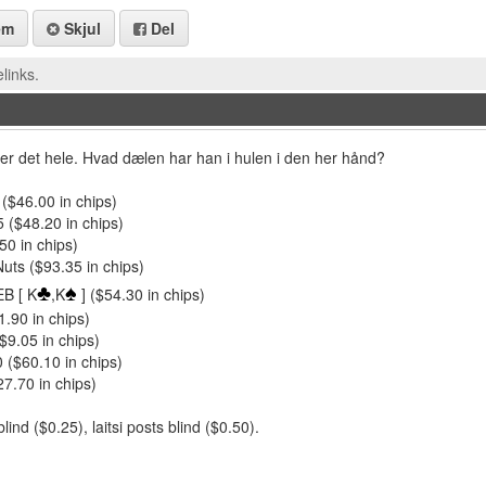
em
Skjul
Del
links.
ger det hele. Hvad dælen har han i hulen i den her hånd?
($46.00 in chips)
 ($48.20 in chips)
.50 in chips)
uts ($93.35 in chips)
♣
♠
EB [ K
,K
] ($54.30 in chips)
.90 in chips)
$9.05 in chips)
 ($60.10 in chips)
7.70 in chips)
ind ($0.25), laitsi posts blind ($0.50).