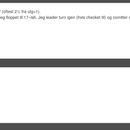
f (oftest 2½ fra utg+1).
jeg floppet til 17~ish. Jeg leader turn igen (hvis checket til) og comitter