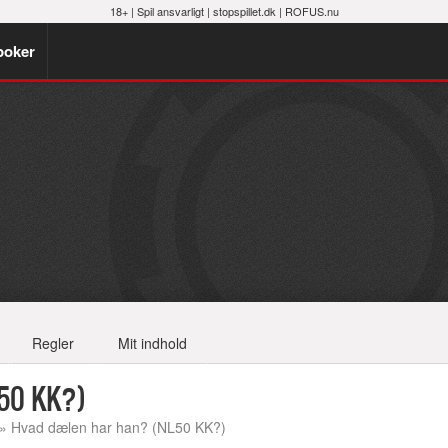
18+ |
Spil ansvarligt
|
stopspillet.dk
|
ROFUS.nu
poker
Regler
Mit indhold
L50 KK?)
» Hvad dælen har han? (NL50 KK?)