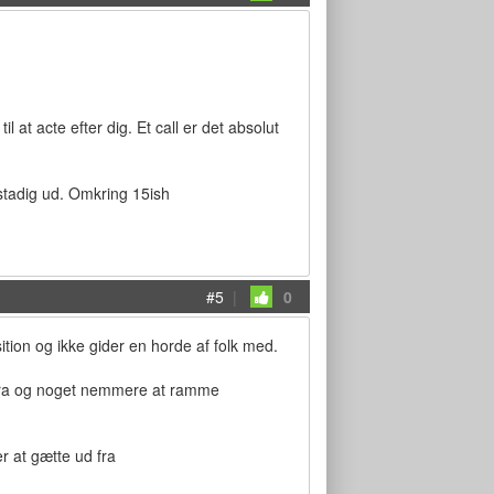
l at acte efter dig. Et call er det absolut
 stadig ud. Omkring 15ish
#5
|
0
ition og ikke gider en horde af folk med.
erfra og noget nemmere at ramme
r at gætte ud fra