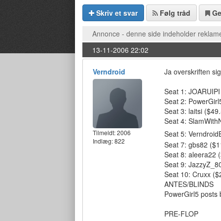
Skriv et svar
Følg tråd
G
Annonce - denne side indeholder reklame
13-11-2006 22:02
Verndroid
Ja overskriften si
Seat 1: JOARUIPI 
Seat 2: PowerGirl5
Seat 3: laitsi ($49
Seat 4: SlamWithN
Tilmeldt:
2006
Seat 5: Verndroid
Indlæg: 822
Seat 7: gbs82 ($11
Seat 8: aleera22 (
Seat 9: JazzyZ_80
Seat 10: Cruxx ($2
ANTES/BLINDS
PowerGirl5 posts bl
PRE-FLOP