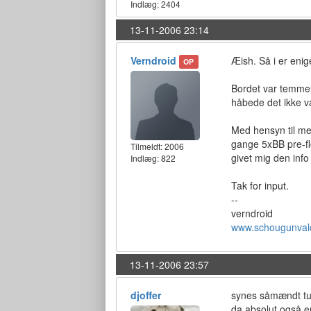
Indlæg: 2404
13-11-2006 23:14
Verndroid
Æish. Så i er enige
OP
Bordet var temmeli
håbede det ikke var
Med hensyn til mer
gange 5xBB pre-flo
Tilmeldt:
2006
givet mig den info
Indlæg: 822
Tak for input.
--
verndroid
www.schougunval
13-11-2006 23:57
djoffer
synes såmændt turn
da absolut også e