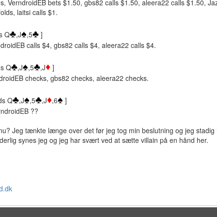
s, VerndroidEB bets $1.50, gbs82 calls $1.50, aleera22 calls $1.50, J
lds, laitsi calls $1.
♣
♠
♣
s Q
,J
,5
]
rndroidEB calls $4, gbs82 calls $4, aleera22 calls $4.
♣
♠
♣
♦
ds Q
,J
,5
,J
]
rndroidEB checks, gbs82 checks, aleera22 checks.
♣
♠
♣
♦
♠
ds Q
,J
,5
,J
,6
]
erndroidEB ??
u? Jeg tænkte længe over det før jeg tog min beslutning og jeg stadig i
derlig synes jeg og jeg har svært ved at sætte villain på en hånd her.
d.dk