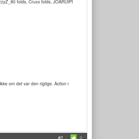
azzyZ_80 folds, Cruxx folds, JOARUIPI
kke om det var den rigtige. Action i
#2
|
0