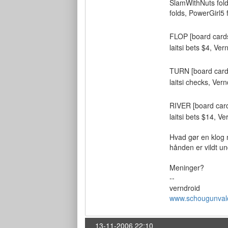
SlamWithNuts fold
folds, PowerGirl5 fo
FLOP [board card
laitsi bets $4, Ve
TURN [board car
laitsi checks, Ve
RIVER [board car
laitsi bets $14, V
Hvad gør en klog n
hånden er vildt un
Meninger?
--
verndroid
www.schougunval
13-11-2006 22:10