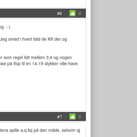
#6
|
0
g. :-)
 Jeg smed i hvert fald de KK der og
ter som regel lidt mellem 3,4 og nogen
se på flop til en 14-15 stykker ville have
#7
|
0
gtens spille a,q kq på den måde, selvom qj