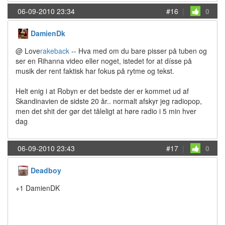
06-09-2010 23:34
#16
|
0
DamienDk
@ Love
rakeback
-- Hva med om du bare pisser på tuben og
ser en Rihanna video eller noget, istedet for at dísse på
musik der rent faktisk har fokus på rytme og tekst.
Helt enig i at Robyn er det bedste der er kommet ud af
Skandinavien de sidste 20 år.. normalt afskyr jeg radiopop,
men det shit der gør det tåleligt at høre radio i 5 min hver
dag
06-09-2010 23:43
#17
|
0
Deadboy
+1 DamienDK