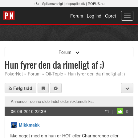
18+ |
Spil ansvarligt
|
stopspillet.dk
|
ROFUS.nu
Forum
Log ind
Opret
Toggl
navig
Forum
Hun fyrer den da rimeligt af ;)
PokerNet
»
Forum
»
Off-Topic
» Hun fyrer den da rimeligt af ;)
Følg tråd
Annonce - denne side indeholder reklamelinks.
06-09-2010 22:39
#1
|
0
Mikkmakk
Ikke noget med om hun er HOT eller Charmerende eller