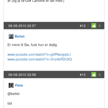
år (og ja f&%¤# Caroline er talt med:)
06-09-2010 22:57
#12
|
0
Bettet
Er mere til Sia, fuck hun er dejlig
www.youtube.com/watch?v=gSPAargq4LI
www.youtube.com/watch?v=Vnz4bRDr3fQ
06-09-2010 22:58
#13
|
0
Vista
@bettet
fail