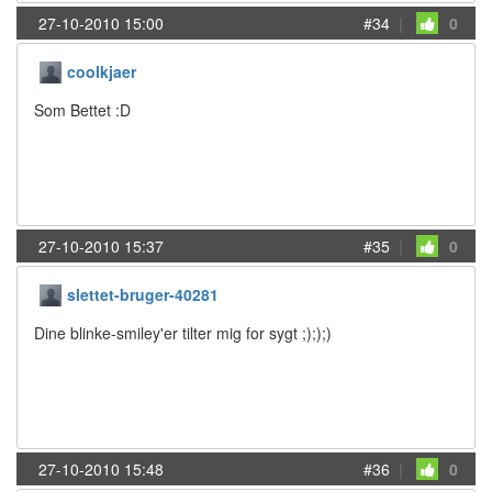
27-10-2010 15:00
#34
|
0
coolkjaer
Som Bettet :D
27-10-2010 15:37
#35
|
0
slettet-bruger-40281
Dine blinke-smiley'er tilter mig for sygt ;););)
27-10-2010 15:48
#36
|
0