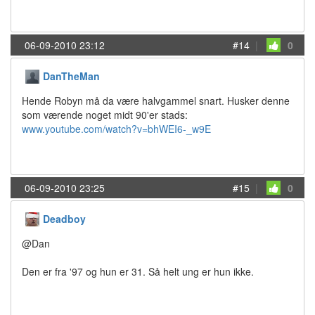
06-09-2010 23:12
#14
|
0
DanTheMan
Hende Robyn må da være halvgammel snart. Husker denne
som værende noget midt 90'er stads:
www.youtube.com/watch?v=bhWEI6-_w9E
06-09-2010 23:25
#15
|
0
Deadboy
@Dan
Den er fra '97 og hun er 31. Så helt ung er hun ikke.