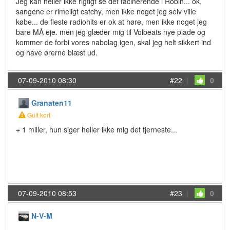
Jeg kan heller ikke rigtigt se det facinerende i Robin... ok,
sangene er rimeligt catchy, men ikke noget jeg selv ville
købe... de fleste radiohits er ok at høre, men ikke noget jeg
bare MÅ eje. men jeg glæder mig til Volbeats nye plade og
kommer de forbi vores nabolag igen, skal jeg helt sikkert ind
og have ørerne blæst ud.
07-09-2010 08:30
#22
|
0
Granaten11
Gult kort
+ 1 miller, hun siger heller ikke mig det fjerneste...
07-09-2010 08:53
#23
|
0
N-V-M