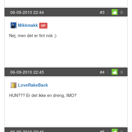
06-09-2010 22:44
#3
|
0
Mikkmakk
OP
Nej, men det er fint nok ;)
06-09-2010 22:45
#4
|
0
LoveRakeBack
HUN??? Er det ikke en dreng, IMO?
06-09-2010 22:46
#5
|
0