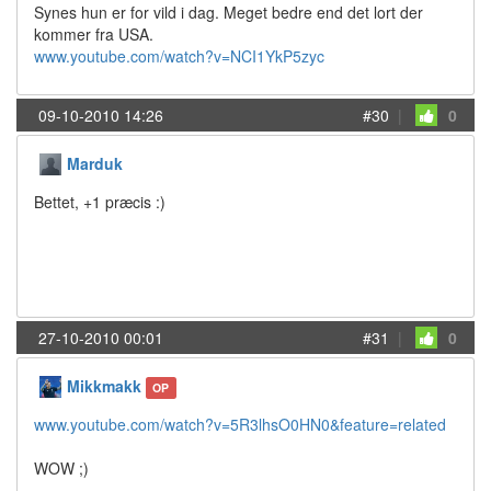
Synes hun er for vild i dag. Meget bedre end det lort der
kommer fra USA.
www.youtube.com/watch?v=NCI1YkP5zyc
09-10-2010 14:26
#30
|
0
Marduk
Bettet, +1 præcis :)
27-10-2010 00:01
#31
|
0
Mikkmakk
OP
www.youtube.com/watch?v=5R3lhsO0HN0&feature=related
WOW ;)