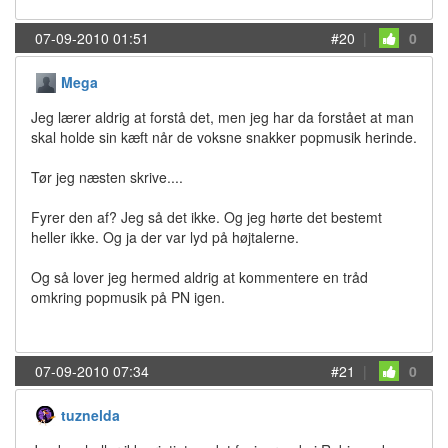
07-09-2010 01:51
#20
|
0
Mega
Jeg lærer aldrig at forstå det, men jeg har da forstået at man
skal holde sin kæft når de voksne snakker popmusik herinde.
Tør jeg næsten skrive....
Fyrer den af? Jeg så det ikke. Og jeg hørte det bestemt
heller ikke. Og ja der var lyd på højtalerne.
Og så lover jeg hermed aldrig at kommentere en tråd
omkring popmusik på PN igen.
07-09-2010 07:34
#21
|
0
tuznelda