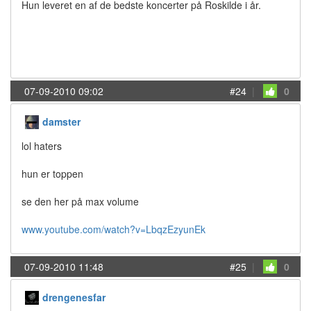
Hun leveret en af de bedste koncerter på Roskilde i år.
07-09-2010 09:02
#24
|
0
damster
lol haters
hun er toppen
se den her på max volume
www.youtube.com/watch?v=LbqzEzyunEk
07-09-2010 11:48
#25
|
0
drengenesfar