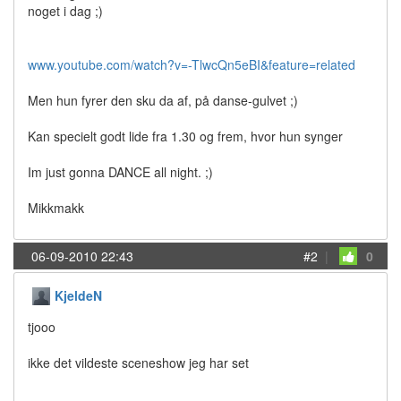
noget i dag ;)
www.youtube.com/watch?v=-TlwcQn5eBI&feature=related
Men hun fyrer den sku da af, på danse-gulvet ;)
Kan specielt godt lide fra 1.30 og frem, hvor hun synger
Im just gonna DANCE all night. ;)
Mikkmakk
06-09-2010 22:43
#2
|
0
KjeldeN
tjooo
ikke det vildeste sceneshow jeg har set