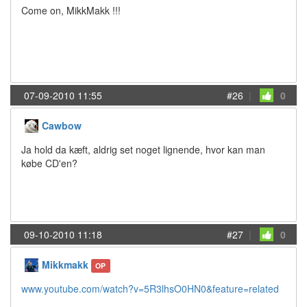
Come on, MikkMakk !!!
07-09-2010 11:55
#26
|
0
Cawbow
Ja hold da kæft, aldrig set noget lignende, hvor kan man
købe CD'en?
09-10-2010 11:18
#27
|
0
Mikkmakk
OP
www.youtube.com/watch?v=5R3lhsO0HN0&feature=related