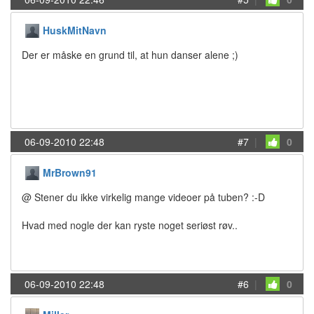
HuskMitNavn
Der er måske en grund til, at hun danser alene ;)
06-09-2010 22:48
#7
|
0
MrBrown91
@ Stener du ikke virkelig mange videoer på tuben? :-D
Hvad med nogle der kan ryste noget seriøst røv..
06-09-2010 22:48
#6
|
0