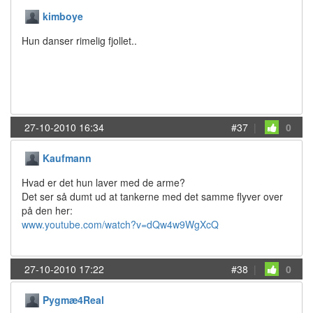
kimboye
Hun danser rimelig fjollet..
27-10-2010 16:34
#37
|
0
Kaufmann
Hvad er det hun laver med de arme?
Det ser så dumt ud at tankerne med det samme flyver over
på den her:
www.youtube.com/watch?v=dQw4w9WgXcQ
27-10-2010 17:22
#38
|
0
Pygmæ4Real