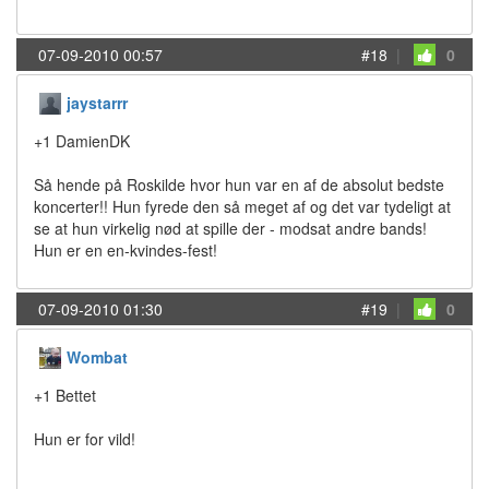
07-09-2010 00:57
#18
|
0
jaystarrr
+1 DamienDK
Så hende på Roskilde hvor hun var en af de absolut bedste
koncerter!! Hun fyrede den så meget af og det var tydeligt at
se at hun virkelig nød at spille der - modsat andre bands!
Hun er en en-kvindes-fest!
07-09-2010 01:30
#19
|
0
Wombat
+1 Bettet
Hun er for vild!