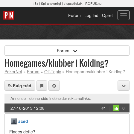
18+ |
Spil ansvarligt
|
stopspillet.dk
|
ROFUS.nu
Forum
Log ind
Opret
Toggl
navig
Forum
Homegames/klubber i Kolding?
PokerNet
»
Forum
»
Off-Topic
» Homegames/klubber i Kolding?
Følg tråd
Annonce - denne side indeholder reklamelinks.
27-10-2013 12:08
#1
|
0
aced
Findes dette?