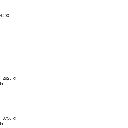
 4500
- 2625 kr
kr
- 3750 kr
kr