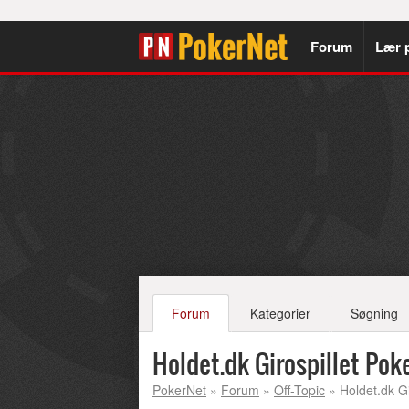
Forum
Lær 
Forum
Kategorier
Søgning
Holdet.dk Girospillet Pok
PokerNet
»
Forum
»
Off-Topic
» Holdet.dk Gi