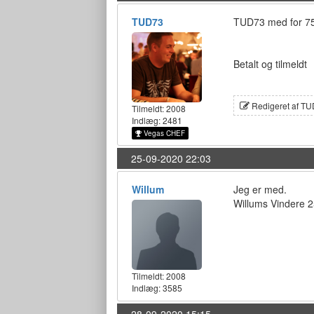
TUD73
TUD73 med for 7
Betalt og tilmeldt
Redigeret af TU
Tilmeldt:
2008
Indlæg: 2481
Vegas CHEF
25-09-2020 22:03
Willum
Jeg er med.
Willums Vindere 2
Tilmeldt:
2008
Indlæg: 3585