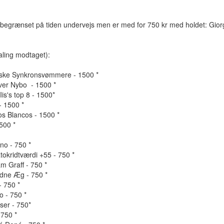
 begrænset på tiden undervejs men er med for 750 kr med holdet: Gio
aling modtaget):
iske Synkronsvømmere - 1500 *
ver Nybo - 1500 *
is's top 8 - 1500*
- 1500 *
os Blancos - 1500 *
500 *
ino - 750 *
okridtværdi +55 - 750 *
m Graff - 750 *
idne Æg - 750 *
- 750 *
 - 750 *
user - 750*
750 *