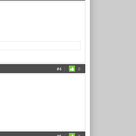
#4
|
0