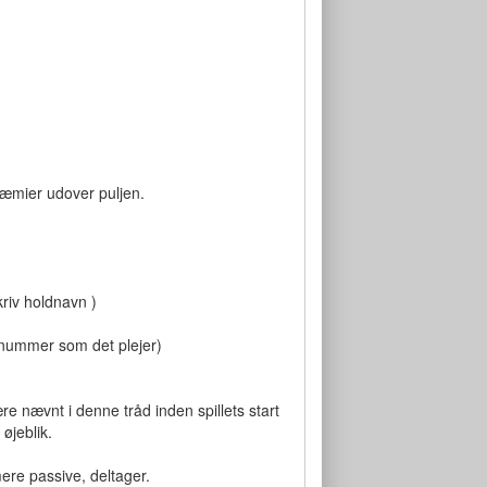
ræmier udover puljen.
riv holdnavn )
me nummer som det plejer)
e nævnt i denne tråd inden spillets start
 øjeblik.
mere passive, deltager.