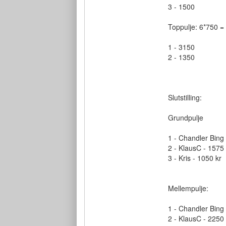
3 - 1500
Toppulje: 6*750 =
1 - 3150
2 - 1350
Slutstilling:
Grundpulje
1 - Chandler Bing 
2 - KlausC - 1575 
3 - Kris - 1050 kr
Mellempulje:
1 - Chandler Bing 
2 - KlausC - 2250 