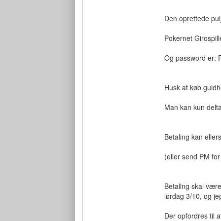
Den oprettede pulj
Pokernet Girospil
Og password er: 
Husk at køb guldho
Man kan kun delta
Betaling kan elle
(eller send PM for
Betaling skal være
lørdag 3/10, og jeg
Der opfordres til 