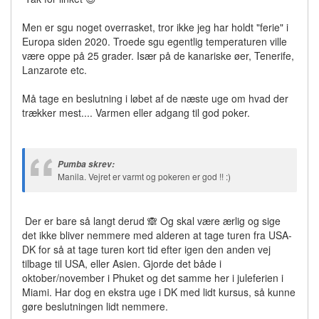
Men er sgu noget overrasket, tror ikke jeg har holdt "ferie" i
Europa siden 2020. Troede sgu egentlig temperaturen ville
være oppe på 25 grader. Især på de kanariske øer, Tenerife,
Lanzarote etc.
Må tage en beslutning i løbet af de næste uge om hvad der
trækker mest.... Varmen eller adgang til god poker.
Pumba skrev:
Manila. Vejret er varmt og pokeren er god !! :)
Der er bare så langt derud 🙈 Og skal være ærlig og sige
det ikke bliver nemmere med alderen at tage turen fra USA-
DK for så at tage turen kort tid efter igen den anden vej
tilbage til USA, eller Asien. Gjorde det både i
oktober/november i Phuket og det samme her i juleferien i
Miami. Har dog en ekstra uge i DK med lidt kursus, så kunne
gøre beslutningen lidt nemmere.