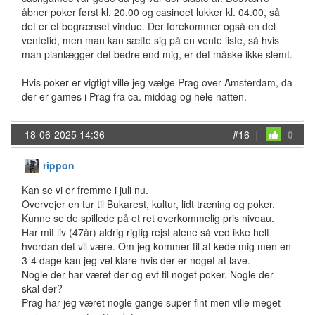
åbner poker først kl. 20.00 og casinoet lukker kl. 04.00, så
det er et begrænset vindue. Der forekommer også en del
ventetid, men man kan sætte sig på en vente liste, så hvis
man planlægger det bedre end mig, er det måske ikke slemt.
Hvis poker er vigtigt ville jeg vælge Prag over Amsterdam, da
der er games i Prag fra ca. middag og hele natten.
18-06-2025 14:36
#16
|
0
rippon
Kan se vi er fremme i juli nu.
Overvejer en tur til Bukarest, kultur, lidt træning og poker.
Kunne se de spillede på et ret overkommelig pris niveau.
Har mit liv (47år) aldrig rigtig rejst alene så ved ikke helt
hvordan det vil være. Om jeg kommer til at kede mig men en
3-4 dage kan jeg vel klare hvis der er noget at lave.
Nogle der har været der og evt til noget poker. Nogle der
skal der?
Prag har jeg været nogle gange super fint men ville meget