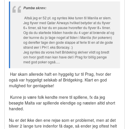
Pumba skrev:
Altså jeg er 52 pt. og syntes ikke turen til Manila er slem.
Jeg flyver med Qatar Airways hvilket betyder at du flyver
6+ timer, så har du en pause hvorefter du flyver 8+ timer.
Og da du startede tråden havde du 4 uger at brænde af og
der kunne du jo tage noget af tiden i Manila (for pokeren)
og derefter tage den gode slappe af ferie til en af de gode
strand øer i PH f. eks Boracay. :)
Jeg syntes da vores helt Brideking skriver vildt og bredt
om hvor godt man kan have det i Prag for billig penge
med god poker også.....
Har skam allerede haft en hyggelig tur til Prag, hvor der
også var hyggeligt selskab af Bridgeking. Klart en god
mulighed for gentagelse!
Kunne jo være folk kendte mere til spillene, fx da jeg
besøgte Malta var spillende elendige og næsten altid short
handed.
Nu er det ikke den ene rejse som er problemet, men at det
bliver 2 lange ture indenfor få dage, så ender jeg oftest helt