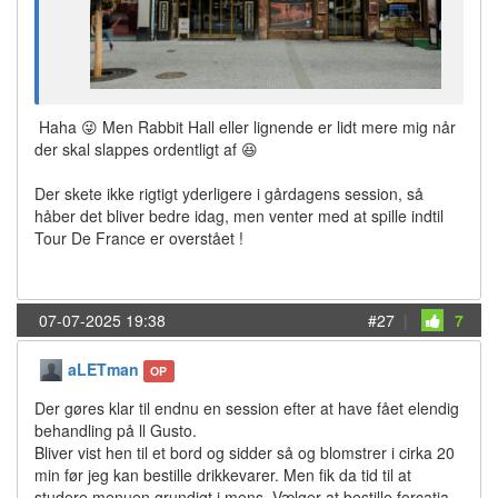
Haha 😜 Men Rabbit Hall eller lignende er lidt mere mig når
der skal slappes ordentligt af 😆
Der skete ikke rigtigt yderligere i gårdagens session, så
håber det bliver bedre idag, men venter med at spille indtil
Tour De France er overstået !
07-07-2025 19:38
#27
|
7
aLETman
OP
Der gøres klar til endnu en session efter at have fået elendig
behandling på ll Gusto.
Bliver vist hen til et bord og sidder så og blomstrer i cirka 20
min før jeg kan bestille drikkevarer. Men fik da tid til at
studere menuen grundigt i mens. Vælger at bestille forcatia