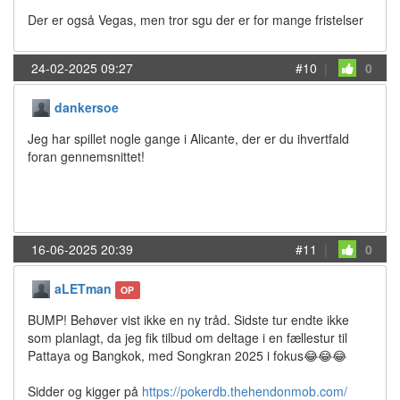
Der er også Vegas, men tror sgu der er for mange fristelser
24-02-2025 09:27
#10
|
0
dankersoe
Jeg har spillet nogle gange i Alicante, der er du ihvertfald
foran gennemsnittet!
16-06-2025 20:39
#11
|
0
aLETman
OP
BUMP! Behøver vist ikke en ny tråd. Sidste tur endte ikke
som planlagt, da jeg fik tilbud om deltage i en fællestur til
Pattaya og Bangkok, med Songkran 2025 i fokus😂😂😂
Sidder og kigger på
https://pokerdb.thehendonmob.com/