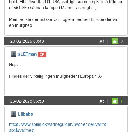
hold. Eller ihvertfald til USA skal lige se om jeg kan få billetter
er vist ikke så man kampe i Miami hvis nogle :(
Men tænkte der måske var nogle af øerne i Europe der var
en mulighed
23-02-2025 03:40
#4
|
0
aLETman
OP
Hop…
Findes der virkelig ingen muligheder i Europa? 😭
23-02-2025 06:50
#5
|
1
Lilbabs
https://www.spies.dk/varmeguiden/hvor-er-der-varmt-i-
april#varmest