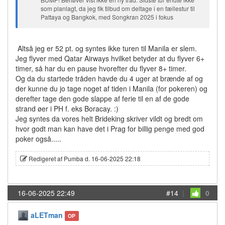
som planlagt, da jeg fik tilbud om deltage i en fællestur til
Pattaya og Bangkok, med Songkran 2025 i fokus
Altså jeg er 52 pt. og syntes ikke turen til Manila er slem.
Jeg flyver med Qatar Airways hvilket betyder at du flyver 6+
timer, så har du en pause hvorefter du flyver 8+ timer.
Og da du startede tråden havde du 4 uger at brænde af og
der kunne du jo tage noget af tiden i Manila (for pokeren) og
derefter tage den gode slappe af ferie til en af de gode
strand øer i PH f. eks Boracay. :)
Jeg syntes da vores helt Brideking skriver vildt og bredt om
hvor godt man kan have det i Prag for billig penge med god
poker også.....
Redigeret af Pumba d. 16-06-2025 22:18
16-06-2025 22:49
#14
|
0
aLETman
OP