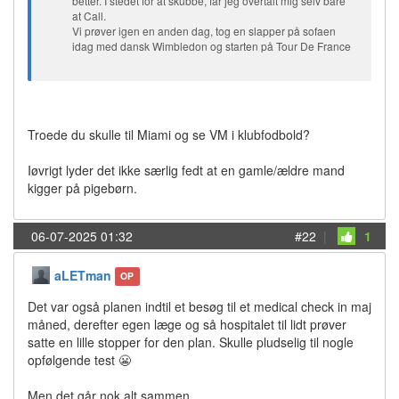
better. I stedet for at skubbe, får jeg overtalt mig selv bare
at Call.
Vi prøver igen en anden dag, tog en slapper på sofaen
idag med dansk Wimbledon og starten på Tour De France
Troede du skulle til Miami og se VM i klubfodbold?
Iøvrigt lyder det ikke særlig fedt at en gamle/ældre mand
kigger på pigebørn.
06-07-2025 01:32
#22
|
1
aLETman
OP
Det var også planen indtil et besøg til et medical check in maj
måned, derefter egen læge og så hospitalet til lidt prøver
satte en lille stopper for den plan. Skulle pludselig til nogle
opfølgende test 😬
Men det går nok alt sammen