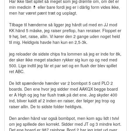
Har ikke fået spilet så meget som jeg drømte om, om det er
min medicin 💊 eller bare fordi jeg er i dårlig form vides ikke,
men har været pænt træt og uoplagt.
Tilbage til hænderne så ligger jeg hårdt ud med en JJ mod
KK hånd 5 måske, jeg raiser preflop, han reraiser. Floppet er
9 høj, bet, raise, allin. Vi kører den 2 gange uden noget held
til mig. Heldigvis havde han kun en 2,5-3k.
jeg reloader de sidste chips fra lommen så jeg er inde for 8k,
der sker ikke meget stacken rykker sig kun op og ned med
500. Lige indtil jeg får et par set og en flush der blev spillet
ret ABC.
De lidt spændende hænder var 2 bombpot 5 card PLO 2
boards. Den ene hvor jeg sidder med AAKQX begge board
er A High og jeg har flush træk på det ene. Jeg skyder 400
ind, bliver kaldt af 2 inden en raiser, der følger jeg trop og
raiser allin. De to sidste folder heldigvis.
Den anden hånd var også bombpot, men kom sgu lidt i tvivl
om jeg spillede den korrekt. Sidder med JT og 3 mindre kort.
Det ene board er 987 rainbow. Bord 2 har jeg intet ud over