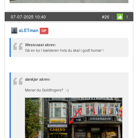
07-07-2025 10:40
#26
|
1
aLETman
OP
Westcoast skrev:
Gå en tur i kælderen hvis du skal i godt humør !
dankjar skrev:
Mener du Goldfingers? :-)