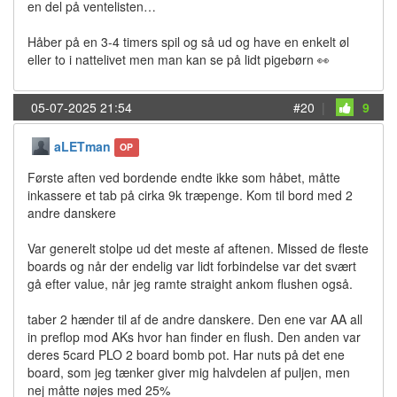
en del på ventelisten…
Håber på en 3-4 timers spil og så ud og have en enkelt øl
eller to i nattelivet men man kan se på lidt pigebørn 👀
05-07-2025 21:54
#20
|
9
aLETman
OP
Første aften ved bordende endte ikke som håbet, måtte
inkassere et tab på cirka 9k træpenge. Kom til bord med 2
andre danskere
Var generelt stolpe ud det meste af aftenen. Missed de fleste
boards og når der endelig var lidt forbindelse var det svært
gå efter value, når jeg ramte straight ankom flushen også.
taber 2 hænder til af de andre danskere. Den ene var AA all
in preflop mod AKs hvor han finder en flush. Den anden var
deres 5card PLO 2 board bomb pot. Har nuts på det ene
board, som jeg tænker giver mig halvdelen af puljen, men
nej måtte nøjes med 25%