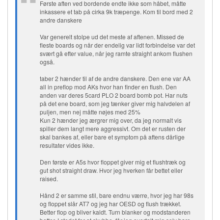
Første aften ved bordende endte ikke som håbet, måtte
inkassere et tab på cirka 9k træpenge. Kom til bord med 2
andre danskere
Var generelt stolpe ud det meste af aftenen. Missed de
fleste boards og når der endelig var lidt forbindelse var det
svært gå efter value, når jeg ramte straight ankom flushen
også.
taber 2 hænder til af de andre danskere. Den ene var AA
all in preflop mod AKs hvor han finder en flush. Den
anden var deres 5card PLO 2 board bomb pot. Har nuts
på det ene board, som jeg tænker giver mig halvdelen af
puljen, men nej måtte nøjes med 25%
Kun 2 hænder jeg ærgrer mig over, da jeg normalt vis
spiller dem langt mere aggressivt. Om det er rusten der
skal bankes af, eller bare et symptom på aftens dårlige
resultater vides ikke.
Den første er A5s hvor floppet giver mig et flushtræk og
gut shot straight draw. Hvor jeg hverken får bettet eller
raised.
Hånd 2 er samme stil, bare endnu værre, hvor jeg har 98s
og floppet slår AT7 og jeg har OESD og flush trækket.
Better flop og bliver kaldt. Turn blanker og modstanderen