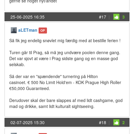
gerne se noget nyt/andet
25-06-2025 16:35
#17
|
3
aLETman
OP
Så fik jeg endelig snøvlet mig færdig med at bestille ferien !
Turen går til Prag, så må jeg undvære poolen denne gang.
Det var sjovt at være i Prag sidste gang og en masse god
selskab.
Så der var en "spændende" turnering på Hilton
casinoet. € 500 No Limit Hold'em - KOK Prague High Roller
€50,000 Guaranteed.
Derudover skal der bare slappes af med lidt cashgame, god
mad og drikke, samt lidt kulturalt sightseeing.
02-07-2025 15:30
#18
|
2