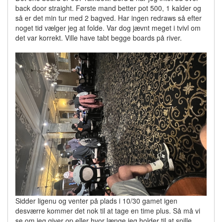
back door straight. Første mand better pot 500, 1 kalder og
så er det min tur med 2 bagved. Har ingen redraws så efter
noget tid vælger jeg at folde. Var dog jævnt meget i tvivl om
det var korrekt. Ville have tabt begge boards på river.
Sidder ligenu og venter på plads i 10/30 gamet igen
desværre kommer det nok til at tage en time plus. Så må vi
se om jeg giver op eller hvor længe jeg holder til at spille.