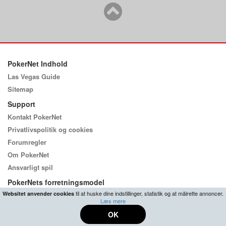
PokerNet Indhold
Las Vegas Guide
Sitemap
Support
Kontakt PokerNet
Privatlivspolitik og cookies
Forumregler
Om PokerNet
Ansvarligt spil
PokerNets forretningsmodel
til at huske dine indstillinger, statistik og at målrette annoncer.
Websitet anvender cookies
PokerNet.dk er et gratis Poker Community der naturligvis er afhængig af
Læs mere
indtægter til drift og support. Vores primære indtjening kommer fra salg af
annoncer og henvisninger til vores partnere via links i vores forum og guides.
OK