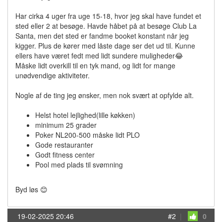
Har cirka 4 uger fra uge 15-18, hvor jeg skal have fundet et
sted eller 2 at besøge. Havde håbet på at besøge Club La
Santa, men det sted er fandme booket konstant når jeg
kigger. Plus de kører med låste dage ser det ud til. Kunne
ellers have været fedt med lidt sundere muligheder😂
Måske lidt overkill til en tyk mand, og lidt for mange
unødvendige aktiviteter.
Nogle af de ting jeg ønsker, men nok svært at opfylde alt.
Helst hotel lejlighed(lille køkken)
minimum 25 grader
Poker NL200-500 måske lidt PLO
Gode restauranter
Godt fitness center
Pool med plads til svømning
Byd løs 😊
19-02-2025 20:46
#2
|
0