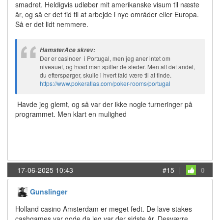
smadret. Heldigvis udløber mit amerikanske visum til næste
år, og så er det tid til at arbejde i nye områder eller Europa.
Så er det lidt nemmere.
HamsterAce skrev:
Der er casinoer i Portugal, men jeg aner intet om
niveauet, og hvad man spiller de steder. Men alt det andet,
du efterspørger, skulle i hvert fald være til at finde.
https://www.pokeratlas.com/poker-rooms/portugal
Havde jeg glemt, og så var der ikke nogle turneringer på
programmet. Men klart en mulighed
17-06-2025 10:43
#15
|
0
Gunslinger
Holland casino Amsterdam er meget fedt. De lave stakes
cashgames var gode da jeg var der sidste år. Desværre