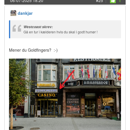
06-07-2025 18:20
#25
|
1
dankjar
Westcoast skrev:
Gå en tur i kælderen hvis du skal i godt humør !
Mener du Goldfingers? :-)