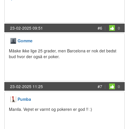
23-02-2025 09:51
#6
|
0
Gomme
Måske ikke lige 25 grader, men Barcelona er nok det bedst
bud hvor der også er poker.
23-02-2025 11:25
#7
|
0
Pumba
Manila. Vejret er varmt og pokeren er god !! :)