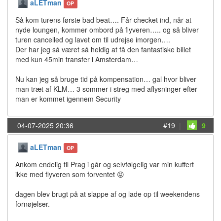
aLETman
OP
Så kom turens første bad beat…. Får checket ind, når at
nyde loungen, kommer ombord på flyveren….. og så bliver
turen cancelled og lavet om til udrejse imorgen….
Der har jeg så været så heldig at få den fantastiske billet
med kun 45min transfer i Amsterdam…
Nu kan jeg så bruge tid på kompensation… gal hvor bliver
man træt af KLM… 3 sommer i streg med aflysninger efter
man er kommet igennem Security
04-07-2025 20:36
#19
|
9
aLETman
OP
Ankom endelig til Prag i går og selvfølgelig var min kuffert
ikke med flyveren som forventet 😡
dagen blev brugt på at slappe af og lade op til weekendens
fornøjelser.