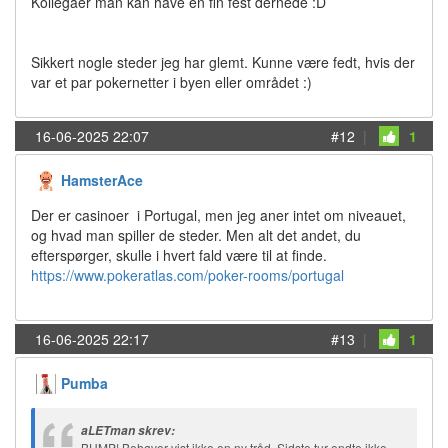
Kollegaer man kan have en fin fest dernede :D
Sikkert nogle steder jeg har glemt. Kunne være fedt, hvis der
var et par pokernetter i byen eller området :)
16-06-2025 22:07
#12
|
1
HamsterAce
Der er casinoer i Portugal, men jeg aner intet om niveauet,
og hvad man spiller de steder. Men alt det andet, du
efterspørger, skulle i hvert fald være til at finde.
https://www.pokeratlas.com/poker-rooms/portugal
16-06-2025 22:17
#13
|
1
Pumba
aLETman skrev:
BUMP! Behøver vist ikke en ny tråd. Sidste tur endte ikke