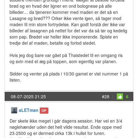
brød og en hvad der ligner en ond bolognese på alle
billeder… da tjeneren kommer med maden er det så en
Lasagne og brød??? Orker ikke vente igen, så tager mod
maden til min store fortrydelse. Kan godt forstå der ikke var
billeder af lasagnen på nettet for det var da så tør og kedelig
som pap. Brødet var heller ikke imponerende. Spiste en
tredje del af maden, betalte og forlod stedet.
Hvis jeg dog bare var gået på Thaistedet til en omgang ris
og svin med et æg på toppen, som egentlig var planen.
Sidder og venter på plads i 10/30 gamet er vist nummer 1 på
listen.
08-07-2025 21:25
#28
|
6
aLETman
OP
Der skete ikke meget i går dagens session. Har vel en 3/4
nøglehænder uden det helt vilde resultat. Ende oppe med
23-2500 og er dermed cirka 13k i hullet for turen.