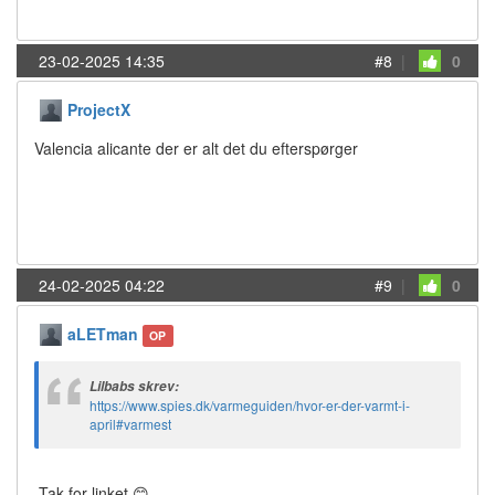
23-02-2025 14:35
#8
|
0
ProjectX
Valencia alicante der er alt det du efterspørger
24-02-2025 04:22
#9
|
0
aLETman
OP
Lilbabs skrev:
https://www.spies.dk/varmeguiden/hvor-er-der-varmt-i-
april#varmest
Tak for linket 😊