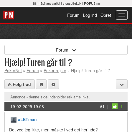
18+ |
Spil ansvarligt
|
stopspillet.dk
|
ROFUS.nu
Forum
Log ind
Opret
Toggl
navig
Forum
Hjælp! Turen går til ?
PokerNet
»
Forum
»
Poker-rejser
» Hjælp! Turen går til ?
Følg tråd
Annonce - denne side indeholder reklamelinks.
19-02-2025 19:06
#1
|
1
aLETman
Det ved jeg ikke, men måske i ved det herinde?