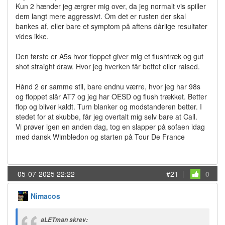
Kun 2 hænder jeg ærgrer mig over, da jeg normalt vis spiller
dem langt mere aggressivt. Om det er rusten der skal
bankes af, eller bare et symptom på aftens dårlige resultater
vides ikke.
Den første er A5s hvor floppet giver mig et flushtræk og gut
shot straight draw. Hvor jeg hverken får bettet eller raised.
Hånd 2 er samme stil, bare endnu værre, hvor jeg har 98s
og floppet slår AT7 og jeg har OESD og flush trækket. Better
flop og bliver kaldt. Turn blanker og modstanderen better. I
stedet for at skubbe, får jeg overtalt mig selv bare at Call.
Vi prøver igen en anden dag, tog en slapper på sofaen idag
med dansk Wimbledon og starten på Tour De France
05-07-2025 22:22
#21
|
0
Nimacos
aLETman skrev: