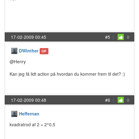
17-02-2009 00:45
#5
|
0
DWinther
OP
@Henry
Kan jeg få lidt action på hvordan du kommer frem til det? :)
17-02-2009 00:48
#6
|
0
Heffernan
kvadratrod af 2 = 2^0,5