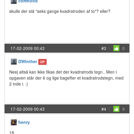
comhood
skulle der stå "seks gange kvadratroden af to"? eller?
17-02-2009 00:43
#3
|
0
DWinther
OP
Neej altså kan ikke fikse det der kvadratrods tegn.. Men i
opgaven står der 6 og lige bagefter et kvadratrodstegn, med
2 inde i. :)
17-02-2009 00:43
#4
|
0
henry
18.