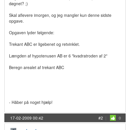
døgnet? ;)
Skal aflevere imorgen, og jeg mangler kun denne sidste
opgave.
Opgaven lyder følgende:
Trekant ABC er ligebenet og retvinklet.
Længden af hypotenusen AB er 6 "kvadratroden af 2"
Beregn arealet af trekant ABC
- Håber på noget hjælp!
17-02-2009 00:42
#2
|
0