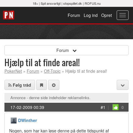
18+ |
Spil ansvarligt
|
stopspillet.dk
|
ROFUS.nu
Forum
Log ind
Opret
Toggl
navig
Forum
Hjælp til at finde areal!
PokerNet
»
Forum
»
Off-Topic
» Hjælp til at finde areal!
Følg tråd
Annonce - denne side indeholder reklamelinks.
17-02-2009 00:39
#1
|
0
DWinther
Nogen, som har kan løse denne på dette tidspunkt af