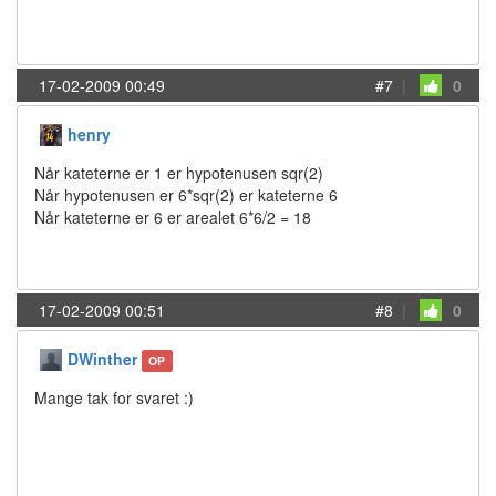
17-02-2009 00:49
#7
|
0
henry
Når kateterne er 1 er hypotenusen sqr(2)
Når hypotenusen er 6*sqr(2) er kateterne 6
Når kateterne er 6 er arealet 6*6/2 = 18
17-02-2009 00:51
#8
|
0
DWinther
OP
Mange tak for svaret :)