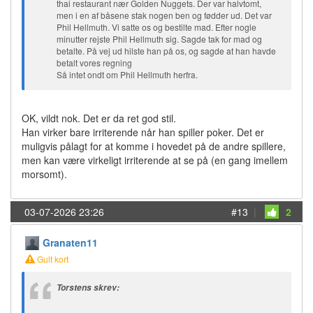
thai restaurant nær Golden Nuggets. Der var halvtomt,
men i en af båsene stak nogen ben og fødder ud. Det var
Phil Hellmuth. Vi satte os og bestilte mad. Efter nogle
minutter rejste Phil Hellmuth sig. Sagde tak for mad og
betalte. På vej ud hilste han på os, og sagde at han havde
betalt vores regning
Så intet ondt om Phil Hellmuth herfra.
OK, vildt nok. Det er da ret god stil.
Han virker bare irriterende når han spiller poker. Det er
muligvis pålagt for at komme i hovedet på de andre spillere,
men kan være virkeligt irriterende at se på (en gang imellem
morsomt).
03-07-2026 23:26
#13
|
2
Granaten11
Gult kort
Torstens skrev: