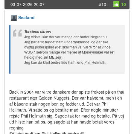
03-07-2026 20:07
#10
|
10
Sealand
Torstens skrev:
Jeg vidste ikke der var mange der hader Negreanu.
Jeg har altid fundet ham underholdende, og ganske
dygtig pokerspiller (det skal man vel være for at vinde
WSOP, selvom mange vel mener at Moneymaker var ret
heldig med sin ME sejr).
Jeg kan da klart bedre lide ham, end Phil Helmuth.
Back in 2004 var vi tre danskere der spiste frokost på en thai
restaurant nær Golden Nuggets. Der var halvtomt, men i en
af båsene stak nogen ben og fødder ud. Det var Phil
Hellmuth. Vi satte os og bestilte mad. Efter nogle minutter
rejste Phil Hellmuth sig. Sagde tak for mad og betalte. På vej
ud hilste han på os, og sagde at han havde betalt vores
regning
Så intet ondt om Phil Hellmuth herfra.😊