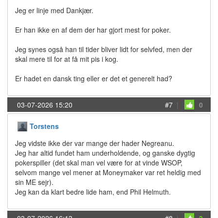
Jeg er linje med Dankjær.
Er han ikke en af dem der har gjort mest for poker.
Jeg synes også han til tider bliver lidt for selvfed, men der
skal mere til for at få mit pis i kog.
Er hadet en dansk ting eller er det et generelt had?
03-07-2026 15:20
#7
|
0
Torstens
Jeg vidste ikke der var mange der hader Negreanu.
Jeg har altid fundet ham underholdende, og ganske dygtig
pokerspiller (det skal man vel være for at vinde WSOP,
selvom mange vel mener at Moneymaker var ret heldig med
sin ME sejr).
Jeg kan da klart bedre lide ham, end Phil Helmuth.
03-07-2026 16:13
#8
|
3