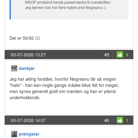
WSOP armbånd havde passet bedre til overskriften.
Jeg tænker han har flere haters end Negreanu ;)
Det er 50/50 🤷‍♀️
03-07-2026 13:27
#5
|
6
dankjar
Jeg har aldrig forstået, hvorfor Negreanu får så megen
"hate" - han kan nogle gange måske blive lidt for meget,
men synes generelt godt om manden og han er yderst
underholdende.
03-07-2026 14:07
#6
|
1
prangstar