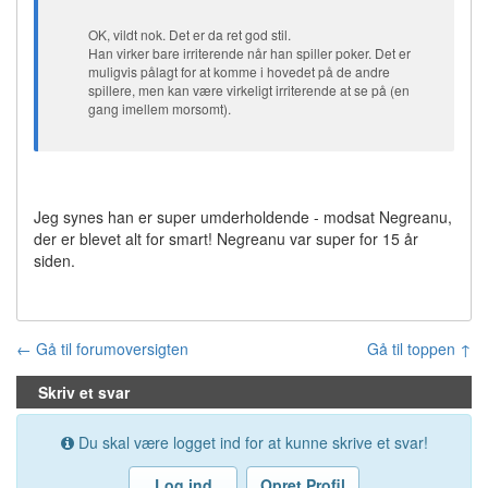
OK, vildt nok. Det er da ret god stil.
Han virker bare irriterende når han spiller poker. Det er
muligvis pålagt for at komme i hovedet på de andre
spillere, men kan være virkeligt irriterende at se på (en
gang imellem morsomt).
Jeg synes han er super umderholdende - modsat Negreanu,
der er blevet alt for smart! Negreanu var super for 15 år
siden.
← Gå til forumoversigten
Gå til toppen ↑
Skriv et svar
Du skal være logget ind for at kunne skrive et svar!
Log ind
Opret Profil