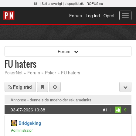
18+ |
Spil ansvarligt
|
stopspillet.dk
|
ROFUS.nu
Forum
Log ind
Opret
Toggl
navig
Forum
FU haters
PokerNet
»
Forum
»
Poker
» FU haters
Følg tråd
Annonce - denne side indeholder reklamelinks.
03-07-2026 10:38
#1
|
9
Bridgeking
Administrator