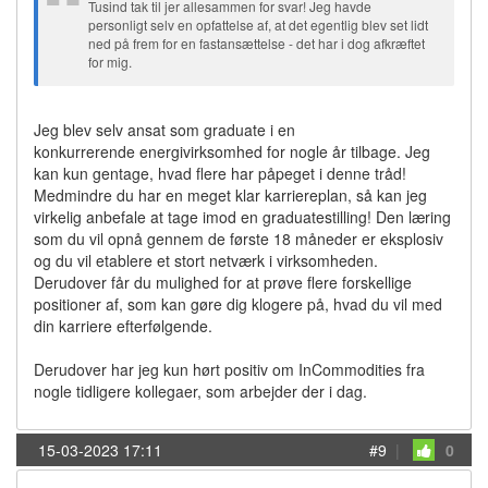
Tusind tak til jer allesammen for svar! Jeg havde
personligt selv en opfattelse af, at det egentlig blev set lidt
ned på frem for en fastansættelse - det har i dog afkræftet
for mig.
Jeg blev selv ansat som graduate i en
konkurrerende energivirksomhed for nogle år tilbage. Jeg
kan kun gentage, hvad flere har påpeget i denne tråd!
Medmindre du har en meget klar karriereplan, så kan jeg
virkelig anbefale at tage imod en graduatestilling! Den læring
som du vil opnå gennem de første 18 måneder er eksplosiv
og du vil etablere et stort netværk i virksomheden.
Derudover får du mulighed for at prøve flere forskellige
positioner af, som kan gøre dig klogere på, hvad du vil med
din karriere efterfølgende.
Derudover har jeg kun hørt positiv om InCommodities fra
nogle tidligere kollegaer, som arbejder der i dag.
15-03-2023 17:11
#9
|
0