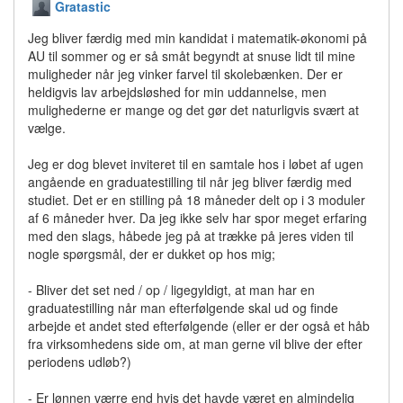
Gratastic
Jeg bliver færdig med min kandidat i matematik-økonomi på
AU til sommer og er så småt begyndt at snuse lidt til mine
muligheder når jeg vinker farvel til skolebænken. Der er
heldigvis lav arbejdsløshed for min uddannelse, men
mulighederne er mange og det gør det naturligvis svært at
vælge.
Jeg er dog blevet inviteret til en samtale hos i løbet af ugen
angående en graduatestilling til når jeg bliver færdig med
studiet. Det er en stilling på 18 måneder delt op i 3 moduler
af 6 måneder hver. Da jeg ikke selv har spor meget erfaring
med den slags, håbede jeg på at trække på jeres viden til
nogle spørgsmål, der er dukket op hos mig;
- Bliver det set ned / op / ligegyldigt, at man har en
graduatestilling når man efterfølgende skal ud og finde
arbejde et andet sted efterfølgende (eller er der også et håb
fra virksomhedens side om, at man gerne vil blive der efter
periodens udløb?)
- Er lønnen værre end hvis det havde været en almindelig