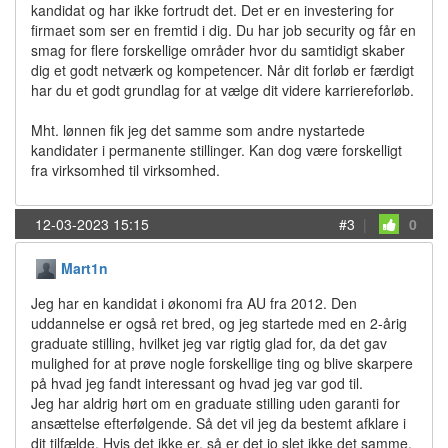
kandidat og har ikke fortrudt det. Det er en investering for
firmaet som ser en fremtid i dig. Du har job security og får en
smag for flere forskellige områder hvor du samtidigt skaber
dig et godt netværk og kompetencer. Når dit forløb er færdigt
har du et godt grundlag for at vælge dit videre karriereforløb.
Mht. lønnen fik jeg det samme som andre nystartede
kandidater i permanente stillinger. Kan dog være forskelligt
fra virksomhed til virksomhed.
12-03-2023 15:15
#3
|
0
Mart1n
Jeg har en kandidat i økonomi fra AU fra 2012. Den
uddannelse er også ret bred, og jeg startede med en 2-årig
graduate stilling, hvilket jeg var rigtig glad for, da det gav
mulighed for at prøve nogle forskellige ting og blive skarpere
på hvad jeg fandt interessant og hvad jeg var god til.
Jeg har aldrig hørt om en graduate stilling uden garanti for
ansættelse efterfølgende. Så det vil jeg da bestemt afklare i
dit tilfælde. Hvis det ikke er, så er det jo slet ikke det samme.