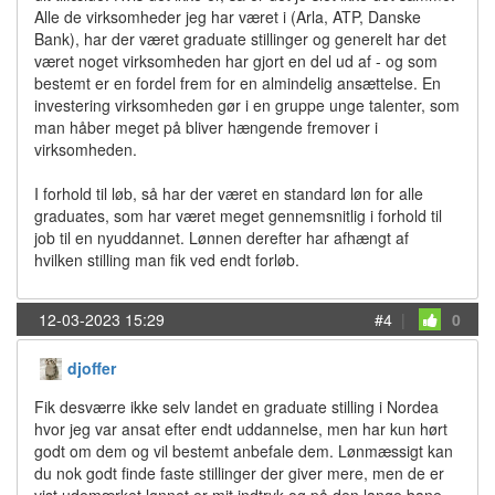
Alle de virksomheder jeg har været i (Arla, ATP, Danske
Bank), har der været graduate stillinger og generelt har det
været noget virksomheden har gjort en del ud af - og som
bestemt er en fordel frem for en almindelig ansættelse. En
investering virksomheden gør i en gruppe unge talenter, som
man håber meget på bliver hængende fremover i
virksomheden.
I forhold til løb, så har der været en standard løn for alle
graduates, som har været meget gennemsnitlig i forhold til
job til en nyuddannet. Lønnen derefter har afhængt af
hvilken stilling man fik ved endt forløb.
12-03-2023 15:29
#4
|
0
djoffer
Fik desværre ikke selv landet en graduate stilling i Nordea
hvor jeg var ansat efter endt uddannelse, men har kun hørt
godt om dem og vil bestemt anbefale dem. Lønmæssigt kan
du nok godt finde faste stillinger der giver mere, men de er