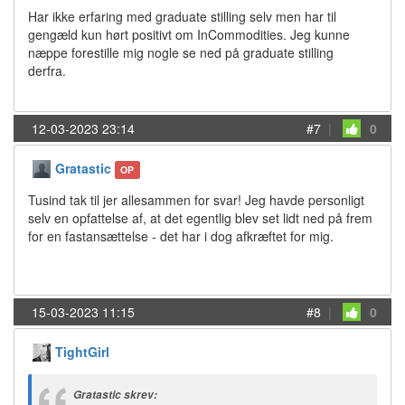
Har ikke erfaring med graduate stilling selv men har til
gengæld kun hørt positivt om InCommodities. Jeg kunne
næppe forestille mig nogle se ned på graduate stilling
derfra.
12-03-2023 23:14
#7
|
0
Gratastic
OP
Tusind tak til jer allesammen for svar! Jeg havde personligt
selv en opfattelse af, at det egentlig blev set lidt ned på frem
for en fastansættelse - det har i dog afkræftet for mig.
15-03-2023 11:15
#8
|
0
TightGirl
Gratastic skrev: