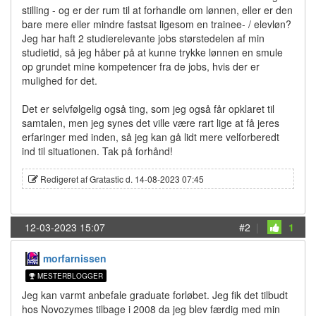
stilling - og er der rum til at forhandle om lønnen, eller er den
bare mere eller mindre fastsat ligesom en trainee- / elevløn?
Jeg har haft 2 studierelevante jobs størstedelen af min
studietid, så jeg håber på at kunne trykke lønnen en smule
op grundet mine kompetencer fra de jobs, hvis der er
mulighed for det.
Det er selvfølgelig også ting, som jeg også får opklaret til
samtalen, men jeg synes det ville være rart lige at få jeres
erfaringer med inden, så jeg kan gå lidt mere velforberedt
ind til situationen. Tak på forhånd!
Redigeret af Gratastic d. 14-08-2023 07:45
12-03-2023 15:07
#2
|
1
morfarnissen
MESTERBLOGGER
Jeg kan varmt anbefale graduate forløbet. Jeg fik det tilbudt
hos Novozymes tilbage i 2008 da jeg blev færdig med min