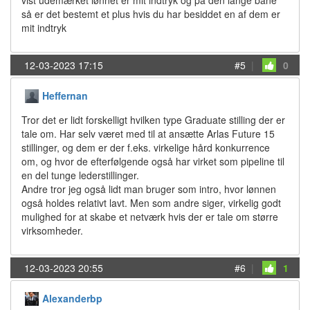
vist udemærket lønnet er mit indtryk og på den lange bane
så er det bestemt et plus hvis du har besiddet en af dem er
mit indtryk
12-03-2023 17:15
#5
|
0
Heffernan
Tror det er lidt forskelligt hvilken type Graduate stilling der er
tale om. Har selv været med til at ansætte Arlas Future 15
stillinger, og dem er der f.eks. virkelige hård konkurrence
om, og hvor de efterfølgende også har virket som pipeline til
en del tunge lederstillinger.
Andre tror jeg også lidt man bruger som intro, hvor lønnen
også holdes relativt lavt. Men som andre siger, virkelig godt
mulighed for at skabe et netværk hvis der er tale om større
virksomheder.
12-03-2023 20:55
#6
|
1
Alexanderbp