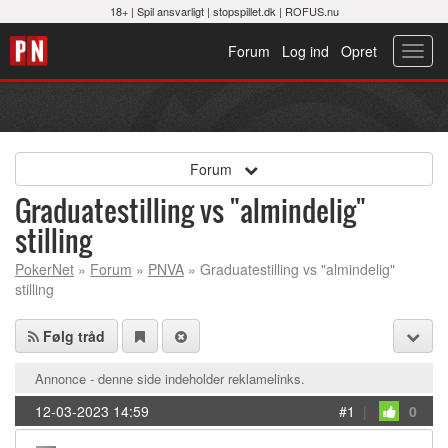
18+ |
Spil ansvarligt
|
stopspillet.dk
|
ROFUS.nu
Forum
Log ind
Opret
Toggl
navig
Forum
Graduatestilling vs "almindelig"
stilling
PokerNet
»
Forum
»
PNVA
» Graduatestilling vs "almindelig"
stilling
Følg tråd
Annonce - denne side indeholder reklamelinks.
12-03-2023 14:59
#1
|
0