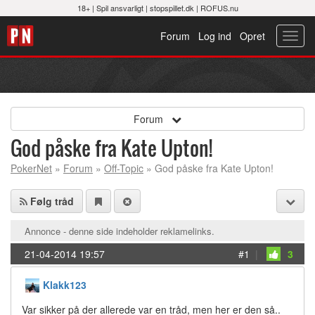
18+ |
Spil ansvarligt
|
stopspillet.dk
|
ROFUS.nu
Forum
Log ind
Opret
Toggl
navig
Forum
God påske fra Kate Upton!
PokerNet
»
Forum
»
Off-Topic
» God påske fra Kate Upton!
Følg tråd
Annonce - denne side indeholder reklamelinks.
21-04-2014 19:57
#1
|
3
Klakk123
Var sikker på der allerede var en tråd, men her er den så..