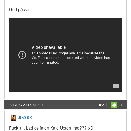
God påske!
21-04-2014 20:17
#2
|
0
JinXXX
Fuck it... Lad os få en Kate Upton tråd??? :-D