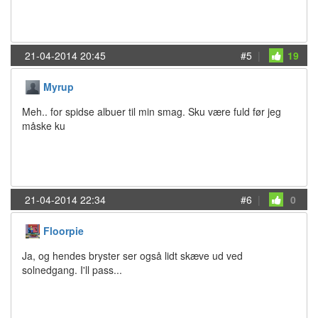
21-04-2014 20:45
#5
|
19
Myrup
Meh.. for spidse albuer til min smag. Sku være fuld før jeg
måske ku
21-04-2014 22:34
#6
|
0
Floorpie
Ja, og hendes bryster ser også lidt skæve ud ved
solnedgang. I'll pass...