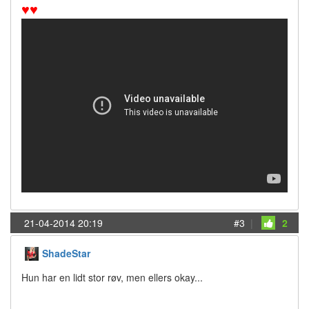
♥
♥
21-04-2014 20:19
#3
|
2
ShadeStar
Hun har en lidt stor røv, men ellers okay...