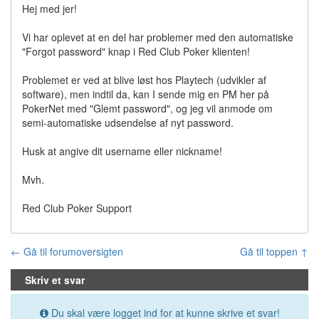
Hej med jer!
Vi har oplevet at en del har problemer med den automatiske
"Forgot password" knap i Red Club Poker klienten!
Problemet er ved at blive løst hos Playtech (udvikler af
software), men indtil da, kan I sende mig en PM her på
PokerNet med "Glemt password", og jeg vil anmode om
semi-automatiske udsendelse af nyt password.
Husk at angive dit username eller nickname!
Mvh.
Red Club Poker Support
← Gå til forumoversigten
Gå til toppen ↑
Skriv et svar
Du skal være logget ind for at kunne skrive et svar!