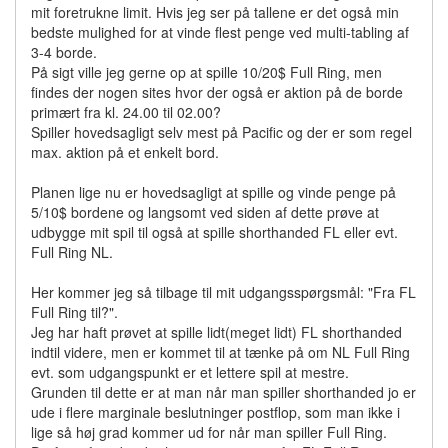
mit foretrukne limit. Hvis jeg ser på tallene er det også min
bedste mulighed for at vinde flest penge ved multi-tabling af
3-4 borde.
På sigt ville jeg gerne op at spille 10/20$ Full Ring, men
findes der nogen sites hvor der også er aktion på de borde
primært fra kl. 24.00 til 02.00?
Spiller hovedsagligt selv mest på Pacific og der er som regel
max. aktion på et enkelt bord.
Planen lige nu er hovedsagligt at spille og vinde penge på
5/10$ bordene og langsomt ved siden af dette prøve at
udbygge mit spil til også at spille shorthanded FL eller evt.
Full Ring NL.
Her kommer jeg så tilbage til mit udgangsspørgsmål: "Fra FL
Full Ring til?".
Jeg har haft prøvet at spille lidt(meget lidt) FL shorthanded
indtil videre, men er kommet til at tænke på om NL Full Ring
evt. som udgangspunkt er et lettere spil at mestre.
Grunden til dette er at man når man spiller shorthanded jo er
ude i flere marginale beslutninger postflop, som man ikke i
lige så høj grad kommer ud for når man spiller Full Ring.