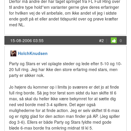
Derfor må andre der har taget springet fra FL Full Ring over
til andre type hold''em varianter gerne give deres erfaringer
for hvilken vej de vil anbefale, om ikke andet vil jeg i sidste
ende godt på et eller andet tidspunkt over og prøve kræfter
med NL.
15-08-2006 03:55
#2
|
0
HolchKnudsen
Party og Stars er vel oplagte steder og lede efter 5-10 og 10-
20 full ring. Jeg har ikke den store erfaring med stars, men
party er sikker nok.
Jo højere du kommer op i limits jo sværere er det jo at finde
full ring borde. Så jeg tror først som sidst du kan skifte til 6
max, så skal du heller ikke være bekymret for at sætte dig
ned ved borde med 3-4 spillere. Det øger også
mulighederne for at finde action. Jeg er selv skiftet til 6-max
og er rigtig glad for den action man finder på AP. (Jeg spiller
dog 3-6). Ellers er både Party og Stars fyldte med gode
bløde 6-max borde fra omkring midnat til kl 5.