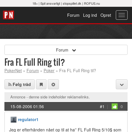
18+ |
Spil ansvarligt
|
stopspillet.dk
|
ROFUS.nu
Forum
Log ind
Opret
Toggl
navig
Forum
Fra FL Full Ring til?
PokerNet
»
Forum
»
Poker
» Fra FL Full Ring til?
Følg tråd
Annonce - denne side indeholder reklamelinks.
15-08-2006 01:56
#1
|
0
regulator1
Jeg er efterhånden nået op til at ha'' FL Full Ring 5/10$ som