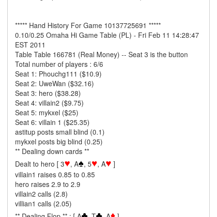
***** Hand History For Game 10137725691 *****
0.10/0.25 Omaha Hi Game Table (PL) - Fri Feb 11 14:28:47
EST 2011
Table Table 166781 (Real Money) -- Seat 3 is the button
Total number of players : 6/6
Seat 1: Phouchg111 ($10.9)
Seat 2: UweWan ($32.16)
Seat 3: hero ($38.28)
Seat 4: villain2 ($9.75)
Seat 5: mykxel ($25)
Seat 6: villain 1 ($25.35)
astitup posts small blind (0.1)
mykxel posts big blind (0.25)
** Dealing down cards **
♥
♠
♥
♥
Dealt to hero [ 3
, A
, 5
, A
]
villain1 raises 0.85 to 0.85
hero raises 2.9 to 2.9
villain2 calls (2.8)
villian1 calls (2.05)
♣
♣
♦
** Dealing Flop ** : [ A
, T
, A
]