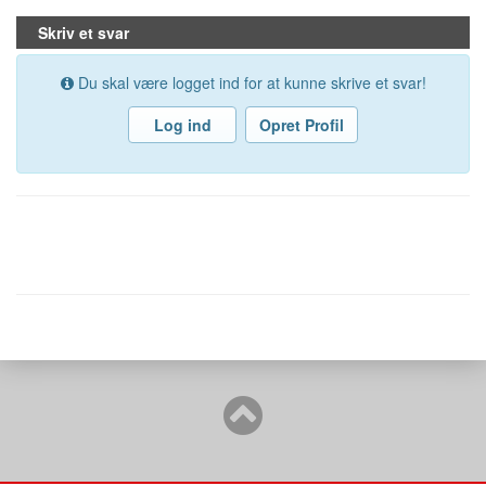
Skriv et svar
Du skal være logget ind for at kunne skrive et svar!
Log ind
Opret Profil