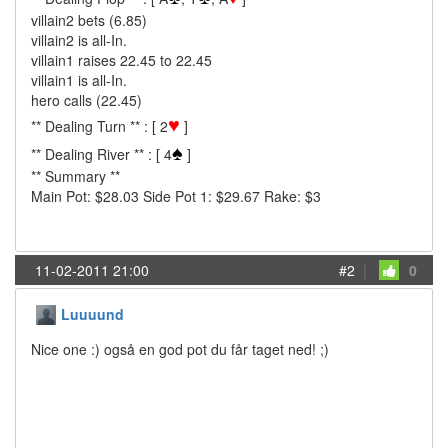
villain2 bets (6.85)
villain2 is all-In.
villain1 raises 22.45 to 22.45
villain1 is all-In.
hero calls (22.45)
♥
** Dealing Turn ** : [ 2
]
♠
** Dealing River ** : [ 4
]
** Summary **
Main Pot: $28.03 Side Pot 1: $29.67 Rake: $3
11-02-2011 21:00
#2
|
0
Luuuund
Nice one :) også en god pot du får taget ned! ;)