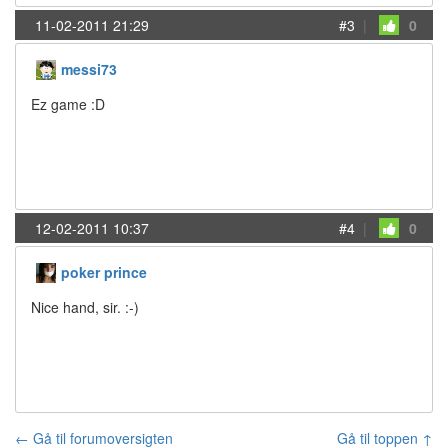
11-02-2011 21:29
#3
|
0
messi73
Ez game :D
12-02-2011 10:37
#4
|
0
poker prince
Nice hand, sir. :-)
← Gå til forumoversigten
Gå til toppen ↑