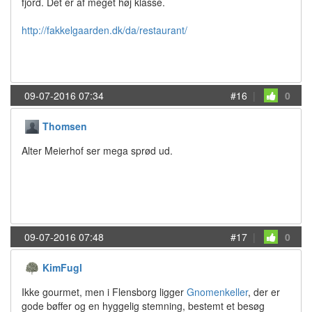
fjord. Det er af meget høj klasse.
http://fakkelgaarden.dk/da/restaurant/
09-07-2016 07:34
#16
|
0
Thomsen
Alter Meierhof ser mega sprød ud.
09-07-2016 07:48
#17
|
0
KimFugl
Ikke gourmet, men i Flensborg ligger
Gnomenkeller
, der er
gode bøffer og en hyggelig stemning, bestemt et besøg