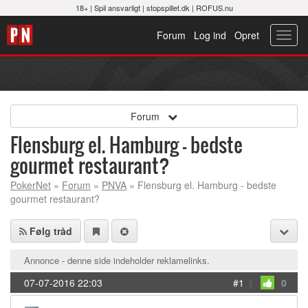
18+ |
Spil ansvarligt
|
stopspillet.dk
|
ROFUS.nu
Forum
Log ind
Opret
Toggl
navig
Forum
Flensburg el. Hamburg - bedste
gourmet restaurant?
PokerNet
»
Forum
»
PNVA
» Flensburg el. Hamburg - bedste
gourmet restaurant?
Følg tråd
Annonce - denne side indeholder reklamelinks.
07-07-2016 22:03
#1
|
0