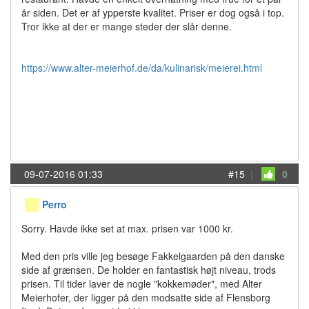
år siden. Det er af ypperste kvalitet. Priser er dog også i top.
Tror ikke at der er mange steder der slår denne.
https://www.alter-meierhof.de/da/kulinarisk/meierei.html
09-07-2016 01:33
#15
|
0
Perro
Sorry. Havde ikke set at max. prisen var 1000 kr.
Med den pris ville jeg besøge Fakkelgaarden på den danske
side af grænsen. De holder en fantastisk højt niveau, trods
prisen. Til tider laver de nogle "kokkemøder", med Alter
Meierhofer, der ligger på den modsatte side af Flensborg