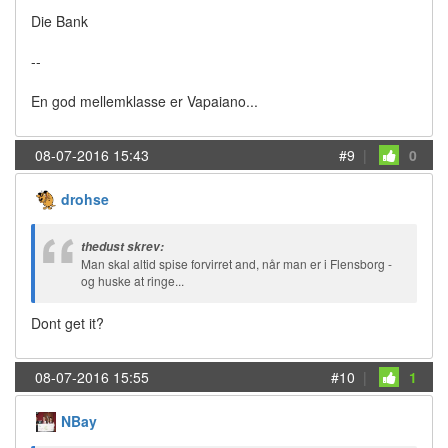
Die Bank
--
En god mellemklasse er Vapaiano...
08-07-2016 15:43
#9
|
0
drohse
thedust skrev:
Man skal altid spise forvirret and, når man er i Flensborg -
og huske at ringe...
Dont get it?
08-07-2016 15:55
#10
|
1
NBay