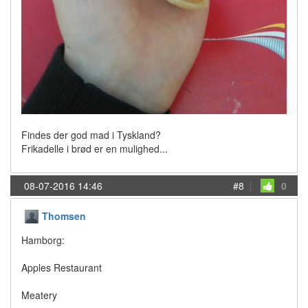
Findes der god mad i Tyskland?
Frikadelle i brød er en mulighed...
08-07-2016 14:46
#8
|
0
Thomsen
Hamborg:
Apples Restaurant
Meatery