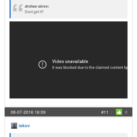
drohse skrev:
Dont get it?
08-07-2016 16:09
#11
|
0
iskov