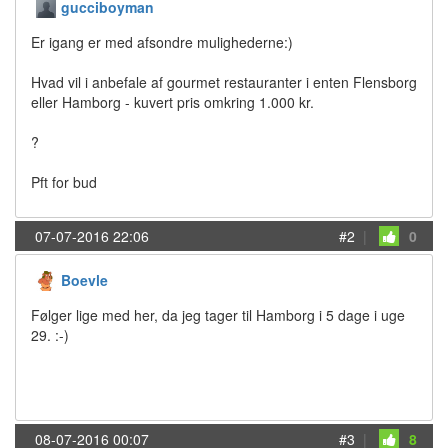
gucciboyman
Er igang er med afsondre mulighederne:)
Hvad vil i anbefale af gourmet restauranter i enten Flensborg
eller Hamborg - kuvert pris omkring 1.000 kr.
?
Pft for bud
07-07-2016 22:06
#2
|
0
Boevle
Følger lige med her, da jeg tager til Hamborg i 5 dage i uge
29. :-)
08-07-2016 00:07
#3
|
8