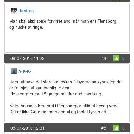
thedust
Man skal altid spise forvirret and, når man er i Flensborg -
og huske at ringe...
08-07-2016 11:22
#4
|
0
A-K-K-
Uden at have det store kendskab til byerne så synes jeg det
er lidt sjovt at sammenligne dem.
Flensborg er ca. 15 gange mindre end Hamburg.
Note! hansens brauerei i Flensborg er altid et besøg værd.
Det er ikke Gourmet men god øl og fedtet tysk mad ...
08-07-2016 12:31
#5
|
0