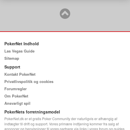
PokerNet Indhold
Las Vegas Guide
Sitemap
Support
Kontakt PokerNet
Privatlivspolitik og cookies
Forumregler
Om PokerNet
Ansvarligt spil
PokerNets forretningsmodel
PokerNet.dk er et gratis Poker Community der naturligvis er afhængig af
indtægter til drift og support. Vores primære indtjening kommer fra salg af
annoncer og henvisninger til vores partnere via links i vores forum og guides.