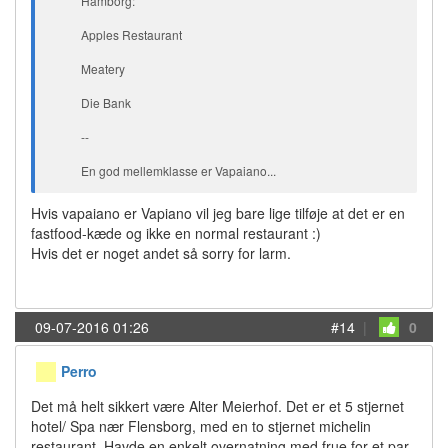
Hamborg:
Apples Restaurant
Meatery
Die Bank
--
En god mellemklasse er Vapaiano...
Hvis vapaiano er Vapiano vil jeg bare lige tilføje at det er en
fastfood-kæde og ikke en normal restaurant :)
Hvis det er noget andet så sorry for larm.
09-07-2016 01:26
#14
|
0
Perro
Det må helt sikkert være Alter Meierhof. Det er et 5 stjernet
hotel/ Spa nær Flensborg, med en to stjernet michelin
restaurant. Havde en enkelt overnatning med frue for et par