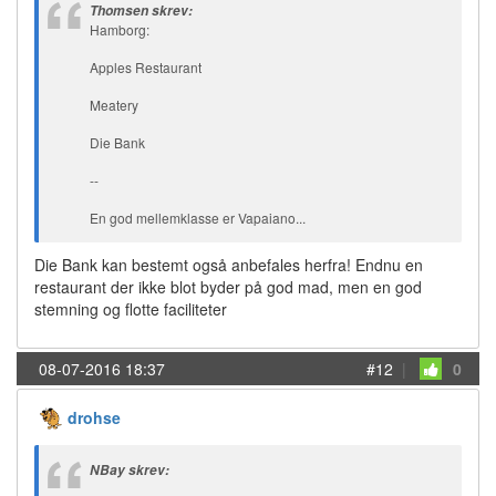
Thomsen skrev:
Hamborg:
Apples Restaurant
Meatery
Die Bank
--
En god mellemklasse er Vapaiano...
Die Bank kan bestemt også anbefales herfra! Endnu en
restaurant der ikke blot byder på god mad, men en god
stemning og flotte faciliteter
08-07-2016 18:37
#12
|
0
drohse
NBay skrev: