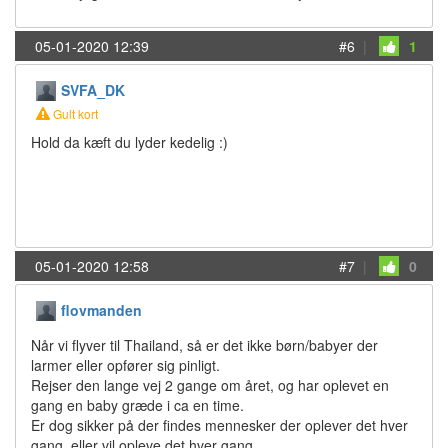
05-01-2020 12:39
#6
|
1
SVFA_DK
Gult kort
Hold da kæft du lyder kedelig :)
05-01-2020 12:58
#7
|
0
flovmanden
Når vi flyver til Thailand, så er det ikke børn/babyer der
larmer eller opfører sig pinligt.
Rejser den lange vej 2 gange om året, og har oplevet en
gang en baby græde i ca en time.
Er dog sikker på der findes mennesker der oplever det hver
gang, eller vil opleve det hver gang.