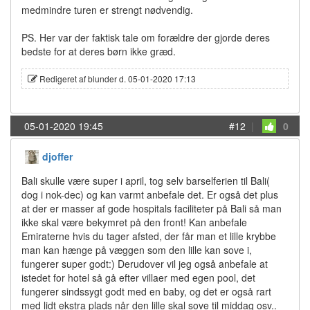
medmindre turen er strengt nødvendig.
PS. Her var der faktisk tale om forældre der gjorde deres
bedste for at deres børn ikke græd.
Redigeret af blunder d. 05-01-2020 17:13
05-01-2020 19:45
#12
|
0
djoffer
Bali skulle være super i april, tog selv barselferien til Bali(
dog i nok-dec) og kan varmt anbefale det. Er også det plus
at der er masser af gode hospitals faciliteter på Bali så man
ikke skal være bekymret på den front! Kan anbefale
Emiraterne hvis du tager afsted, der får man et lille krybbe
man kan hænge på væggen som den lille kan sove i,
fungerer super godt:) Derudover vil jeg også anbefale at
istedet for hotel så gå efter villaer med egen pool, det
fungerer sindssygt godt med en baby, og det er også rart
med lidt ekstra plads når den lille skal sove til middag osv..