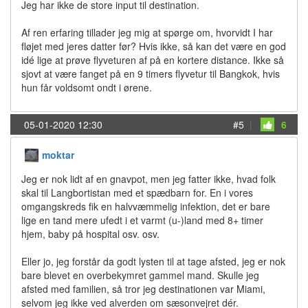
Jeg har ikke de store input til destination.
Af ren erfaring tillader jeg mig at spørge om, hvorvidt I har
fløjet med jeres datter før? Hvis ikke, så kan det være en god
idé lige at prøve flyveturen af på en kortere distance. Ikke så
sjovt at være fanget på en 9 timers flyvetur til Bangkok, hvis
hun får voldsomt ondt i ørene.
05-01-2020 12:30
#5
|
6
moktar
Jeg er nok lidt af en gnavpot, men jeg fatter ikke, hvad folk
skal til Langbortistan med et spædbarn for. En i vores
omgangskreds fik en halvvæmmelig infektion, det er bare
lige en tand mere ufedt i et varmt (u-)land med 8+ timer
hjem, baby på hospital osv. osv.
Eller jo, jeg forstår da godt lysten til at tage afsted, jeg er nok
bare blevet en overbekymret gammel mand. Skulle jeg
afsted med familien, så tror jeg destinationen var Miami,
selvom jeg ikke ved alverden om sæsonvejret dér.