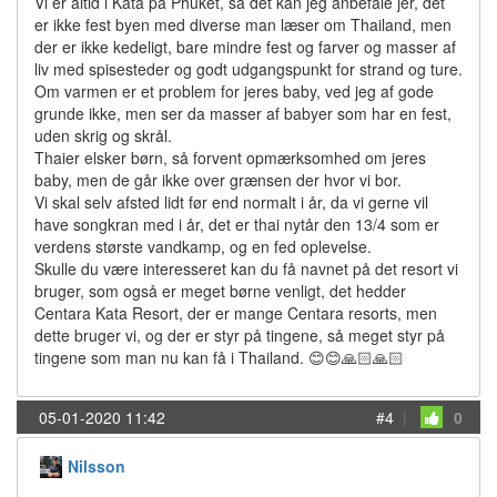
Vi er altid i Kata på Phuket, så det kan jeg anbefale jer, det
er ikke fest byen med diverse man læser om Thailand, men
der er ikke kedeligt, bare mindre fest og farver og masser af
liv med spisesteder og godt udgangspunkt for strand og ture.
Om varmen er et problem for jeres baby, ved jeg af gode
grunde ikke, men ser da masser af babyer som har en fest,
uden skrig og skrål.
Thaier elsker børn, så forvent opmærksomhed om jeres
baby, men de går ikke over grænsen der hvor vi bor.
Vi skal selv afsted lidt før end normalt i år, da vi gerne vil
have songkran med i år, det er thai nytår den 13/4 som er
verdens største vandkamp, og en fed oplevelse.
Skulle du være interesseret kan du få navnet på det resort vi
bruger, som også er meget børne venligt, det hedder
Centara Kata Resort, der er mange Centara resorts, men
dette bruger vi, og der er styr på tingene, så meget styr på
tingene som man nu kan få i Thailand. 😊😊🙏🏻🙏🏻
05-01-2020 11:42
#4
|
0
Nilsson