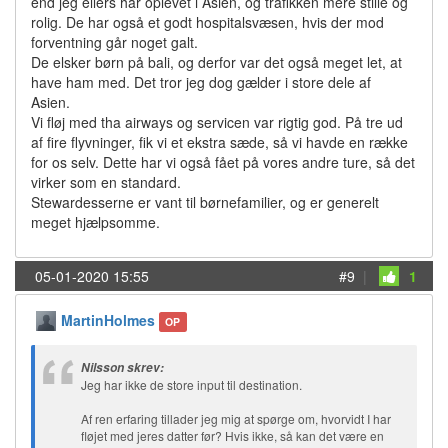
end jeg ellers har oplevet i Asien, og trafikken mere stille og
rolig. De har også et godt hospitalsvæsen, hvis der mod
forventning går noget galt.
De elsker børn på bali, og derfor var det også meget let, at
have ham med. Det tror jeg dog gælder i store dele af
Asien.
Vi fløj med tha airways og servicen var rigtig god. På tre ud
af fire flyvninger, fik vi et ekstra sæde, så vi havde en række
for os selv. Dette har vi også fået på vores andre ture, så det
virker som en standard.
Stewardesserne er vant til børnefamilier, og er generelt
meget hjælpsomme.
05-01-2020 15:55
#9
|
1
MartinHolmes
OP
Nilsson skrev:
Jeg har ikke de store input til destination.
Af ren erfaring tillader jeg mig at spørge om, hvorvidt I har
fløjet med jeres datter før? Hvis ikke, så kan det være en