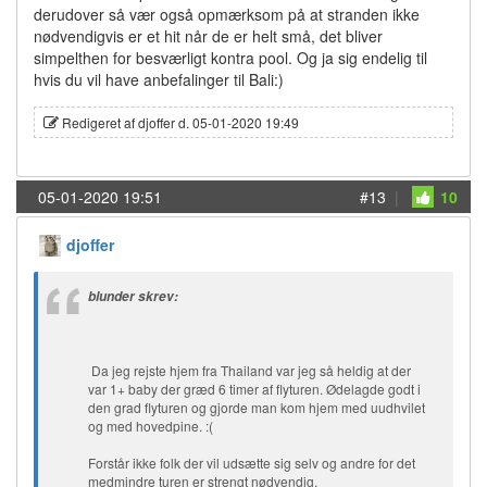
derudover så vær også opmærksom på at stranden ikke
nødvendigvis er et hit når de er helt små, det bliver
simpelthen for besværligt kontra pool. Og ja sig endelig til
hvis du vil have anbefalinger til Bali:)
Redigeret af djoffer d. 05-01-2020 19:49
05-01-2020 19:51
#13
|
10
djoffer
blunder skrev:
Da jeg rejste hjem fra Thailand var jeg så heldig at der
var 1+ baby der græd 6 timer af flyturen. Ødelagde godt i
den grad flyturen og gjorde man kom hjem med uudhvilet
og med hovedpine. :(
Forstår ikke folk der vil udsætte sig selv og andre for det
medmindre turen er strengt nødvendig.