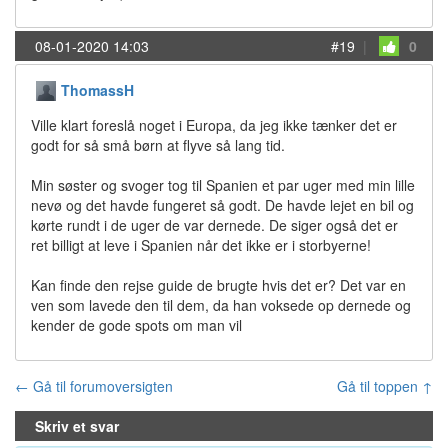
08-01-2020 14:03
#19
|
0
ThomassH
Ville klart foreslå noget i Europa, da jeg ikke tænker det er
godt for så små børn at flyve så lang tid.
Min søster og svoger tog til Spanien et par uger med min lille
nevø og det havde fungeret så godt. De havde lejet en bil og
kørte rundt i de uger de var dernede. De siger også det er
ret billigt at leve i Spanien når det ikke er i storbyerne!
Kan finde den rejse guide de brugte hvis det er? Det var en
ven som lavede den til dem, da han voksede op dernede og
kender de gode spots om man vil
← Gå til forumoversigten
Gå til toppen ↑
Skriv et svar