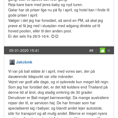
Rejs bare bare med jeres baby og nyd turen.
Qatar har ok priser lige nu på fly i april, og hotel kan i finde til
gode priser i april.
Vælger i det jeg har foreslået, så send en PM, så skal jeg
prøve at få jeg ned i stueplan med adgang direkte ud til
hoved poolen, eller til den anden pool.
Er der selv fra 26/3-16/4. 😊😊
05-01-2020 15:41
#8
|
0
Jakobmk
Vi var på bali sidste år i april, med vores søn, der på
daværende tidspunkt var otte måneder.
Vejret var godt alle dage, og vi oplevede kun meget lidt regn.
Som jeg har forstået det, er det lidt koldere end Thailand på
denne tid af året, dog stadig omkring de 30 grader.
Derudover er Bali meget børnevenligt. Da mange australiere
rejser der til, er servicen høj. De har firmaer som har
specialiseret sig i babyer, og blandt andet lejer autostole,
står for transport og alt mulig andet. Bilerne er meget nyere