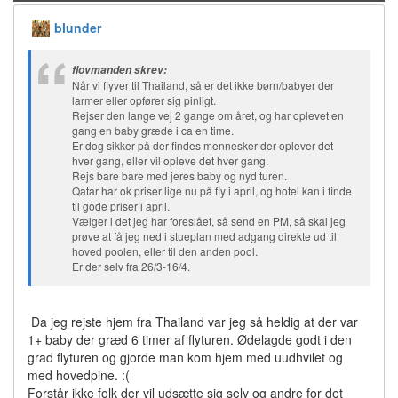
blunder
flovmanden skrev:
Når vi flyver til Thailand, så er det ikke børn/babyer der
larmer eller opfører sig pinligt.
Rejser den lange vej 2 gange om året, og har oplevet en
gang en baby græde i ca en time.
Er dog sikker på der findes mennesker der oplever det
hver gang, eller vil opleve det hver gang.
Rejs bare bare med jeres baby og nyd turen.
Qatar har ok priser lige nu på fly i april, og hotel kan i finde
til gode priser i april.
Vælger i det jeg har foreslået, så send en PM, så skal jeg
prøve at få jeg ned i stueplan med adgang direkte ud til
hoved poolen, eller til den anden pool.
Er der selv fra 26/3-16/4.
Da jeg rejste hjem fra Thailand var jeg så heldig at der var
1+ baby der græd 6 timer af flyturen. Ødelagde godt i den
grad flyturen og gjorde man kom hjem med uudhvilet og
med hovedpine. :(
Forstår ikke folk der vil udsætte sig selv og andre for det