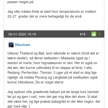
passer meget på.
Jeg ville måske finde et sted hvor temperaturen er mellem
22-27 grader det er mere behageligt for de små.
06-01-2020 16:18
#18
|
1
lilleclown
Udover Thailand og Bali, som allerede er nævnt (fordi det er
lækre steder), så åbner østkysten i Malaysia også op i
starten af marts, hvor regnsæsonen er slut. Her er også en
del øer, der kunne udforskes til en slappe-af-ferie, f.eks.
Redang, Perhentian, Tioman. 3 uger på et sted er dog lige
rigeligt, så måske Penang og Langkawi på vestkysten også
kunne inkluderes. De er noget større.
Jeg oplever ofte grædende babyer på de lange ture (senest
før jul og igen i nat), men det gør mig ikke det store. Vi skal
alle være her, og lige præcis babygråd er der ikke nogen, der
gør med vilje :)