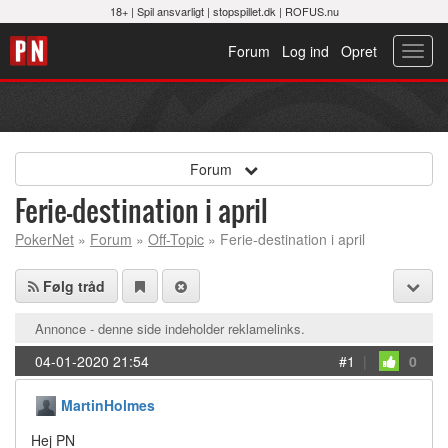
18+ |
Spil ansvarligt
|
stopspillet.dk
|
ROFUS.nu
Forum
Log ind
Opret
Toggl
navig
Forum
Ferie-destination i april
PokerNet
»
Forum
»
Off-Topic
» Ferie-destination i april
Følg tråd
Annonce - denne side indeholder reklamelinks.
04-01-2020 21:54
#1
|
0
MartinHolmes
Hej PN