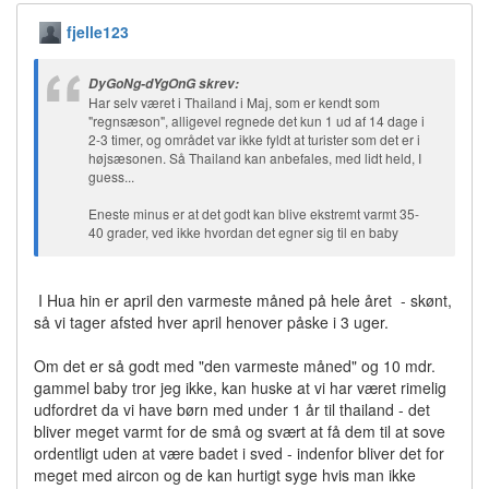
fjelle123
DyGoNg-dYgOnG skrev:
Har selv været i Thailand i Maj, som er kendt som
"regnsæson", alligevel regnede det kun 1 ud af 14 dage i
2-3 timer, og området var ikke fyldt at turister som det er i
højsæsonen. Så Thailand kan anbefales, med lidt held, I
guess...
Eneste minus er at det godt kan blive ekstremt varmt 35-
40 grader, ved ikke hvordan det egner sig til en baby
I Hua hin er april den varmeste måned på hele året - skønt,
så vi tager afsted hver april henover påske i 3 uger.
Om det er så godt med "den varmeste måned" og 10 mdr.
gammel baby tror jeg ikke, kan huske at vi har været rimelig
udfordret da vi have børn med under 1 år til thailand - det
bliver meget varmt for de små og svært at få dem til at sove
ordentligt uden at være badet i sved - indenfor bliver det for
meget med aircon og de kan hurtigt syge hvis man ikke