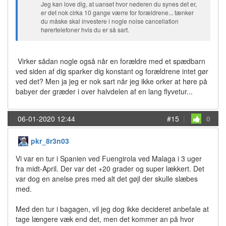
Jeg kan love dig, at uanset hvor nederen du synes det er,
er det nok cirka 10 gange værre for forældrene... tænker
du måske skal investere i nogle noise cancellation
hørertelefoner hvis du er så sart.
Virker sådan nogle også når en forældre med et spædbarn
ved siden af dig sparker dig konstant og forældrene intet gør
ved det? Men ja jeg er nok sart når jeg ikke orker at høre på
babyer der græder i over halvdelen af en lang flyvetur...
06-01-2020 12:44
#15
|
0
pkr_8r3n03
Vi var en tur i Spanien ved Fuengirola ved Malaga i 3 uger
fra midt-April. Der var det +20 grader og super lækkert. Det
var dog en anelse pres med alt det gøjl der skulle slæbes
med.
Med den tur i bagagen, vil jeg dog ikke decideret anbefale at
tage længere væk end det, men det kommer an på hvor