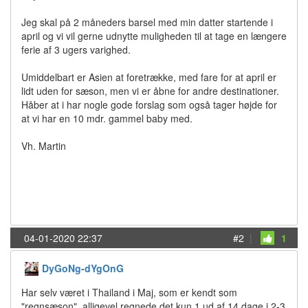
Jeg skal på 2 måneders barsel med min datter startende i
april og vi vil gerne udnytte muligheden til at tage en længere
ferie af 3 ugers varighed.
Umiddelbart er Asien at foretrække, med fare for at april er
lidt uden for sæson, men vi er åbne for andre destinationer.
Håber at i har nogle gode forslag som også tager højde for
at vi har en 10 mdr. gammel baby med.
Vh. Martin
04-01-2020 22:37
#2
|
1
DyGoNg-dYgOnG
Har selv været i Thailand i Maj, som er kendt som
"regnsæson", alligevel regnede det kun 1 ud af 14 dage i 2-3