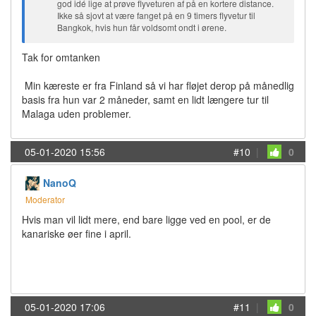
god idé lige at prøve flyveturen af på en kortere distance.
Ikke så sjovt at være fanget på en 9 timers flyvetur til
Bangkok, hvis hun får voldsomt ondt i ørene.
Tak for omtanken
Min kæreste er fra Finland så vi har fløjet derop på månedlig
basis fra hun var 2 måneder, samt en lidt længere tur til
Malaga uden problemer.
05-01-2020 15:56
#10
|
0
NanoQ
Moderator
Hvis man vil lidt mere, end bare ligge ved en pool, er de
kanariske øer fine i april.
05-01-2020 17:06
#11
|
0