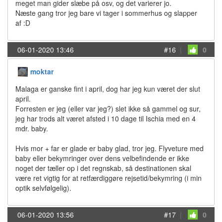
meget man gider slæbe på osv, og det varierer jo.
Næste gang tror jeg bare vi tager i sommerhus og slapper
af :D
06-01-2020 13:46
#16
|
0
moktar
Malaga er ganske fint i april, dog har jeg kun været der slut
april.
Forresten er jeg (eller var jeg?) slet ikke så gammel og sur,
jeg har trods alt været afsted i 10 dage til Ischia med en 4
mdr. baby.
Hvis mor + far er glade er baby glad, tror jeg. Flyveture med
baby eller bekymringer over dens velbefindende er ikke
noget der tæller op i det regnskab, så destinationen skal
være ret vigtig for at retfærdiggøre rejsetid/bekymring (i min
optik selvfølgelig).
06-01-2020 13:56
#17
|
0