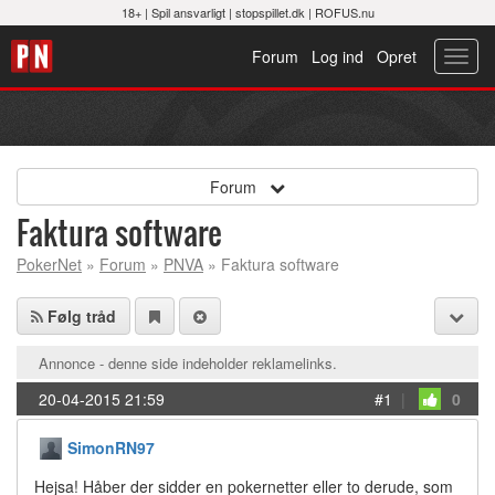
18+ |
Spil ansvarligt
|
stopspillet.dk
|
ROFUS.nu
Forum
Log ind
Opret
Toggl
navig
Forum
Faktura software
PokerNet
»
Forum
»
PNVA
» Faktura software
Følg tråd
Annonce - denne side indeholder reklamelinks.
20-04-2015 21:59
#1
|
0
SimonRN97
Hejsa! Håber der sidder en pokernetter eller to derude, som