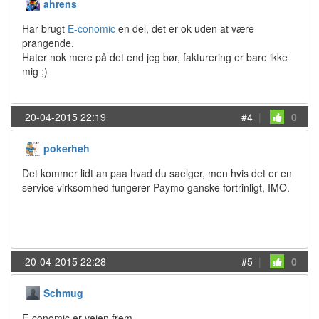
ahrens
Har brugt
E-conomic
en del, det er ok uden at være
prangende.
Hater nok mere på det end jeg bør, fakturering er bare ikke
mig ;)
20-04-2015 22:19
#4
|
0
pokerheh
Det kommer lidt an paa hvad du saelger, men hvis det er en
service virksomhed fungerer Paymo ganske fortrinligt, IMO.
20-04-2015 22:28
#5
|
0
Schmug
E-conomic er vejen frem.