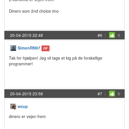
Dinero som 2nd choice imo
20-04-2015 22:48
#6
|
0
SimonRN97
OP
Tak for hjælpen! Jeg vil tage et kig på de forskellige
programmer!
20-04-2015 23:58
#7
|
0
wzup
dinero er vejen frem