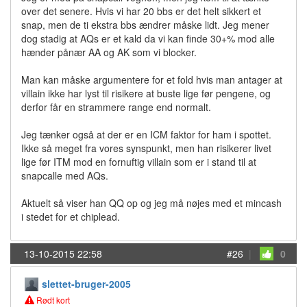
over det senere. Hvis vi har 20 bbs er det helt sikkert et
snap, men de ti ekstra bbs ændrer måske lidt. Jeg mener
dog stadig at AQs er et kald da vi kan finde 30+% mod alle
hænder pånær AA og AK som vi blocker.
Man kan måske argumentere for et fold hvis man antager at
villain ikke har lyst til risikere at buste lige før pengene, og
derfor får en strammere range end normalt.
Jeg tænker også at der er en ICM faktor for ham i spottet.
Ikke så meget fra vores synspunkt, men han risikerer livet
lige før ITM mod en fornuftig villain som er i stand til at
snapcalle med AQs.
Aktuelt så viser han QQ op og jeg må nøjes med et mincash
i stedet for et chiplead.
13-10-2015 22:58
#26
|
0
slettet-bruger-2005
Rødt kort