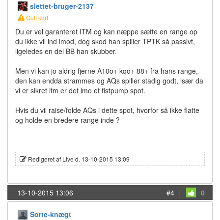
slettet-bruger-2137
Gult kort
Du er vel garanteret ITM og kan næppe sætte en range op
du ikke vil ind imod, dog skod han spiller TPTK så passivt,
ligeledes en del BB han skubber.
Men vi kan jo aldrig fjerne A10o+ kqo+ 88+ fra hans range,
den kan endda strammes og AQs spiller stadig godt, især da
vi er sikret itm er det imo et fistpump spot.
Hvis du vil raise/folde AQs i dette spot, hvorfor så ikke flatte
og holde en bredere range inde ?
Redigeret af Live d. 13-10-2015 13:09
13-10-2015 13:06
#4
|
0
Sorte-knægt