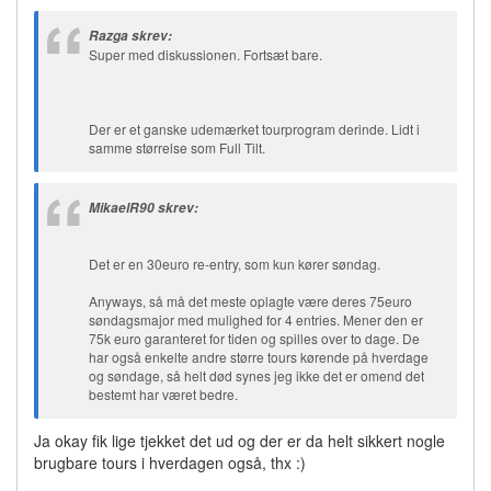
Razga skrev:
Super med diskussionen. Fortsæt bare.
Der er et ganske udemærket tourprogram derinde. Lidt i
samme størrelse som Full Tilt.
MikaelR90 skrev:
Det er en 30euro re-entry, som kun kører søndag.
Anyways, så må det meste oplagte være deres 75euro
søndagsmajor med mulighed for 4 entries. Mener den er
75k euro garanteret for tiden og spilles over to dage. De
har også enkelte andre større tours kørende på hverdage
og søndage, så helt død synes jeg ikke det er omend det
bestemt har været bedre.
Ja okay fik lige tjekket det ud og der er da helt sikkert nogle
brugbare tours i hverdagen også, thx :)