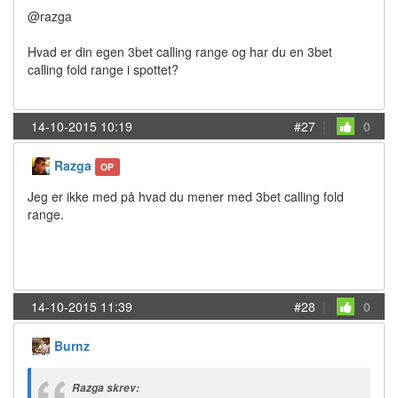
@razga
Hvad er din egen 3bet calling range og har du en 3bet
calling fold range i spottet?
14-10-2015 10:19
#27
|
0
Razga
OP
Jeg er ikke med på hvad du mener med 3bet calling fold
range.
14-10-2015 11:39
#28
|
0
Burnz
Razga skrev: