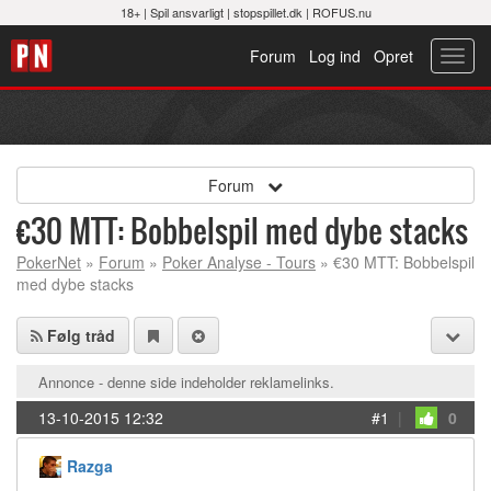
18+ |
Spil ansvarligt
|
stopspillet.dk
|
ROFUS.nu
Forum
Log ind
Opret
Toggl
navig
Forum
€30 MTT: Bobbelspil med dybe stacks
PokerNet
»
Forum
»
Poker Analyse - Tours
» €30 MTT: Bobbelspil
med dybe stacks
Følg tråd
Annonce - denne side indeholder reklamelinks.
13-10-2015 12:32
#1
|
0
Razga