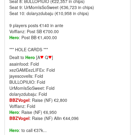
Seat 8: BULLOPIUIO (€22,357 in chips)
Seat 9: UrMomIsSoSweet (€36,723 in chips)
Seat 10: dolaryzdubaju (€10,958 in chips)
9 players posts €140 in ante
Vofflanz: Post SB €700.00
Hero
: Post BB €1,400.00
*** HOLE CARDS ***
♥
♥
Dealt to
Hero
[A
Q
]
asainfood: Fold
xezGAMEezLIFEx: Fold
jayescovells: Fold
BULLOPIUIO: Fold
UrMomIsSoSweet: Fold
dolaryzdubaju: Fold
BBZVogel
: Raise (NF) €2,800
Vofflanz: Fold
Hero
: Raise (NF) €6,950
BBZVogel
: Raise (NF) Allin €44,096
Hero
: to call €37k...