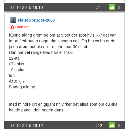
13-10-2015 16:10
#11
|
0
slettet-bruger-2005
Rødt kort
Kunne aldrig drømme om at 3 bet det spot hvis ikkr det var
for at first-pump nøgendans snapp call. Og btn vs bb er det
jo en drøm bobble eller ej når i har 30ish bb.
Han har vel range hvis han er frisk:
22-aa
67s plus
10jo plus
tør:
A10; kj +
Stadog alle pp.
med mindre drt en gigant nit virker det altså som om du skal
havde gang i den nøgen dans!
13-10-2015 16:12
#12
|
0