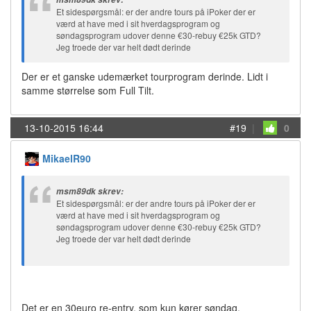
Et sidespørgsmål: er der andre tours på iPoker der er
værd at have med i sit hverdagsprogram og
søndagsprogram udover denne €30-rebuy €25k GTD?
Jeg troede der var helt dødt derinde
Der er et ganske udemærket tourprogram derinde. Lidt i
samme størrelse som Full Tilt.
13-10-2015 16:44
#19
|
0
MikaelR90
msm89dk skrev:
Et sidespørgsmål: er der andre tours på iPoker der er
værd at have med i sit hverdagsprogram og
søndagsprogram udover denne €30-rebuy €25k GTD?
Jeg troede der var helt dødt derinde
Det er en 30euro re-entry, som kun kører søndag.