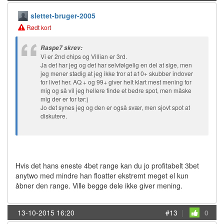
slettet-bruger-2005
Rødt kort
Raspe7 skrev:
Vi er 2nd chips og Villian er 3rd.
Ja det har jeg og det har selvfølgelig en del at sige, men
jeg mener stadig at jeg ikke tror at a10+ skubber indover
for livet her. AQ + og 99+ giver helt klart mest mening for
mig og så vil jeg hellere finde et bedre spot, men måske
mig der er for tør:)
Jo det synes jeg og den er også svær, men sjovt spot at
diskutere.
Hvis det hans eneste 4bet range kan du jo profitabelt 3bet
anytwo med mindre han floatter ekstremt meget el kun
åbner den range. Ville begge dele ikke giver mening.
13-10-2015 16:20
#13
|
0