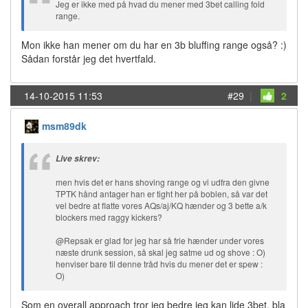
Jeg er ikke med på hvad du mener med 3bet calling fold
range.
Mon ikke han mener om du har en 3b bluffing range også? :)
Sådan forstår jeg det hvertfald.
14-10-2015 11:53
#29
|
2
msm89dk
Live skrev:
men hvis det er hans shoving range og vi udfra den givne
TPTK hånd antager han er tight her på boblen, så var det
vel bedre at flatte vores AQs/aj/KQ hænder og 3 bette a/k
blockers med raggy kickers?
@Repsak er glad for jeg har så frie hænder under vores
næste drunk session, så skal jeg satme ud og shove : O)
henviser bare til denne tråd hvis du mener det er spew :
O)
Som en overall approach tror jeg bedre jeg kan lide 3bet, bla