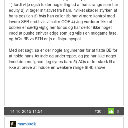
1) fordi vi jo også folder nogle ting ud af hans range som har
equity 2) vi tager initiativet fra ham, hvilket skader styrken af
hans position 3) hvis han caller 3b har vi mere kontrol med
lavere SPR end hvis vi caller OOP 4) Jeg vurderer ikke at
boblen er særlig vigtig her for os og har derfor ikke noget
imod at pushe enhver edge som jeg ville i en midgame fase,
og AQs BB vs BTN er jo et fistpumpspot
Med det sagt, så er der nogle argumenter for at flatte BB for
at holde hans Ax inde og underreppe, og jeg har ikke noget
imod den mulighed, jeg synes bare 5) AQs er for stærk til at
ikke at prøve at induce en weakere range til 4b shove.
14-10-2015 11:54
#30
|
0
msm89dk