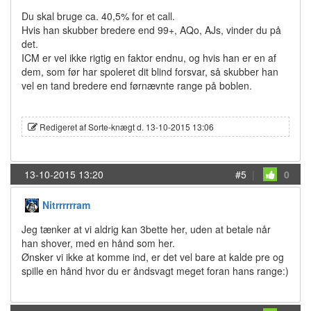
Du skal bruge ca. 40,5% for et call.
Hvis han skubber bredere end 99+, AQo, AJs, vinder du på
det.
ICM er vel ikke rigtig en faktor endnu, og hvis han er en af
dem, som før har spoleret dit blind forsvar, så skubber han
vel en tand bredere end førnævnte range på boblen.
Redigeret af Sorte-knægt d. 13-10-2015 13:06
13-10-2015 13:20
#5
|
0
Nitrrrrrram
Jeg tænker at vi aldrig kan 3bette her, uden at betale når
han shover, med en hånd som her.
Ønsker vi ikke at komme ind, er det vel bare at kalde pre og
spille en hånd hvor du er åndsvagt meget foran hans range:)