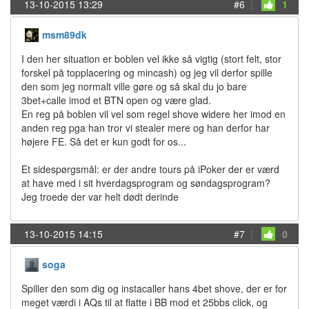
13-10-2015 13:29
#6
|
1
msm89dk
I den her situation er boblen vel ikke så vigtig (stort felt, stor
forskel på topplacering og mincash) og jeg vil derfor spille
den som jeg normalt ville gøre og så skal du jo bare
3bet+calle imod et BTN open og være glad.
En reg på boblen vil vel som regel shove widere her imod en
anden reg pga han tror vi stealer mere og han derfor har
højere FE. Så det er kun godt for os...
Et sidespørgsmål: er der andre tours på iPoker der er værd
at have med i sit hverdagsprogram og søndagsprogram?
Jeg troede der var helt dødt derinde
13-10-2015 14:15
#7
|
0
soga
Spiller den som dig og instacaller hans 4bet shove, der er for
meget værdi i AQs til at flatte i BB mod et 25bbs click, og