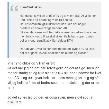
msm89dk skrev:
Har du set at villian er på BTN og at vi er i BB? At villian er
2nd i chips på bordet og vi er 1st i chips?
Det er usædvanligt skidt hvis villian ikke har nogen
bredere 4b shove range her end AK
Så skal det være fordi han ikke opener andet end nuts her,
men hvis vi ved dét så skal vi kun flatte hans open... men
det er meget søgt ift at villian sidder BTN
Derudover... hvis du ser bort fra boblen, synes du så ikke
det er et godt 3b+call spot med de blinds og stacks?
Vi er 2nd chips og Villian er 3rd.
Ja det har jeg og det har selvfølgelig en del at sige, men jeg
mener stadig at jeg ikke tror at a10+ skubber indover for livet
her. AQ + og 99+ giver helt klart mest mening for mig og så
vil jeg hellere finde et bedre spot, men måske mig der er for
tør:)
Jo det synes jeg og den er også svær, men sjovt spot at
diskutere.