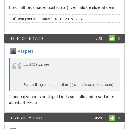
Fordi mtt regs hader postflop :( (hvert fald de sløje af dem)
Redigeret af Luckb0x d. 13-10-2015 17:04
13-10-2015 17:09
#23
|
0
KasperT
Luckb0x skrev:
Fordi mtt regs hader postflop :( (hvert fald de sløje af dem)
Troede niveauet var steget i mtts som alle andre varianter...
åbenbart ikke :(
13-10-2015 19:44
#24
|
0