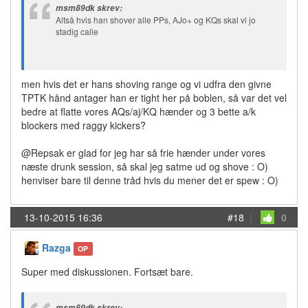
msm89dk skrev:
Altså hvis han shover alle PPs, AJo+ og KQs skal vi jo
stadig calle
men hvis det er hans shoving range og vi udfra den givne
TPTK hånd antager han er tight her på boblen, så var det vel
bedre at flatte vores AQs/aj/KQ hænder og 3 bette a/k
blockers med raggy kickers?
@Repsak er glad for jeg har så frie hænder under vores
næste drunk session, så skal jeg satme ud og shove : O)
henviser bare til denne tråd hvis du mener det er spew : O)
13-10-2015 16:36
#18
|
0
Razga
OP
Super med diskussionen. Fortsæt bare.
msm89dk skrev: