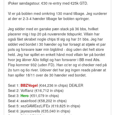
iPoker søndagstour. €30 re-entry med €25k GTD.
Vi er på boblen med omkring 130 mand tilbage. Jeg vurderer
at der er 2-3-4 hænder tilbage før boblen springer.
Jeg sidder med en ganske pæn stack på 36 bbs, hvilket
placerer mig i top 20 på nuværende tidspunkt. Villain har
også fået skrabet nogle chips til sig og har 31 bbs. Jeg har
siddet ved bordet i 30 hænder og har forsøgt at stjæle et par
pots og forsvare især min bigblind - dog uden det helt store
held. Jeg har spillet en enkelt hånd mod villain før på bordet
hvor jeg åbner A3o tidligt og han forsvarer i BB med A9s.
Flop kommer 932 (uden FD). Han cc'er og vi checker ned på
2o turn og 6o river. Udover det har jeg ingen reads pånær at
han spiller 18/11 over de 30 hænder ved bordet.
Seat 1:
BBZVogel
(€44,236 in chips) DEALER
Seat 2: Vofflanz (€16,712 in chips)
Seat 3:
Hero
(€51,079 in chips)
Seat 4: asainfood (€58,202 in chips)
Seat 5: xezGAMEezLIFEx (€19,825 in chips)
Seat 6: jayescovells (€35,040 in chips)