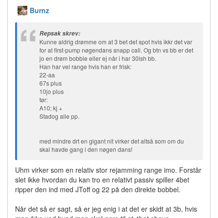
Burnz
Repsak skrev:
Kunne aldrig drømme om at 3 bet det spot hvis ikkr det var
for at first-pump nøgendans snapp call. Og btn vs bb er det
jo en drøm bobble eller ej når i har 30ish bb.
Han har vel range hvis han er frisk:
22-aa
67s plus
10jo plus
tør:
A10; kj +
Stadog alle pp.
med mindre drt en gigant nit virker det altså som om du
skal havde gang i den nøgen dans!
Uhm virker som en relativ stor rejamming range imo. Forstår
slet ikke hvordan du kan tro en relativt passiv spiller 4bet
ripper den ind med JToff og 22 på den direkte bobbel.
Når det så er sagt, så er jeg enig i at det er skidt at 3b, hvis