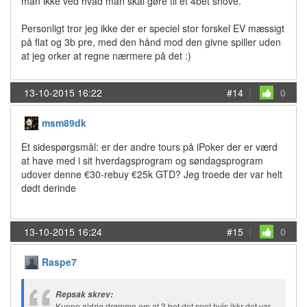
man ikke ved hvad man skal gøre til et 4bet shove.
Personligt tror jeg ikke der er speciel stor forskel EV mæssigt
på flat og 3b pre, med den hånd mod den givne spiller uden
at jeg orker at regne nærmere på det :)
13-10-2015 16:22
#14
|
0
msm89dk
Et sidespørgsmål: er der andre tours på iPoker der er værd
at have med i sit hverdagsprogram og søndagsprogram
udover denne €30-rebuy €25k GTD? Jeg troede der var helt
dødt derinde
13-10-2015 16:24
#15
|
0
Raspe7
Repsak skrev:
Kunne aldrig drømme om at 3 bet det spot hvis ikkr det var