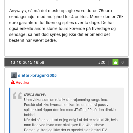
Anyways, så må det meste oplagte være deres 75euro
søndagsmajor med mulighed for 4 entries. Mener den er 75k
euro garanteret for tiden og spilles over to dage. De har
også enkelte andre større tours kørende på hverdage og
søndage, så helt død synes jeg ikke det er omend det
bestemt har været bedre.
13-10-2015 16:58
#20
|
0
slettet-bruger-2005
Rødt kort
Burnz skrev:
Uhm virker som en relativ stor rejamming range imo.
Forstår slet ikke hvordan du kan tro en relativt passiv
spiller 4bet ripper den ind med JToff og 22 på den direkte
bobbel.
Når det så er sagt, så er jeg enig i at det er skidt at 3b, hvis
man ikke ved hvad man skal gøre til et 4bet shove.
Personligt tror jeg ikke der er speciel stor forskel EV