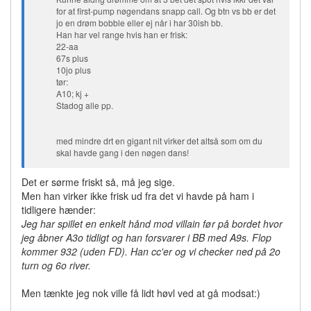
for at first-pump nøgendans snapp call. Og btn vs bb er det
jo en drøm bobble eller ej når i har 30ish bb.
Han har vel range hvis han er frisk:
22-aa
67s plus
10jo plus
tør:
A10; kj +
Stadog alle pp.
med mindre drt en gigant nit virker det altså som om du
skal havde gang i den nøgen dans!
Det er sørme friskt så, må jeg sige.
Men han virker ikke frisk ud fra det vi havde på ham i
tidligere hænder:
Jeg har spillet en enkelt hånd mod villain før på bordet hvor
jeg åbner A3o tidligt og han forsvarer i BB med A9s. Flop
kommer 932 (uden FD). Han cc'er og vi checker ned på 2o
turn og 6o river.
Men tænkte jeg nok ville få lidt høvl ved at gå modsat:)