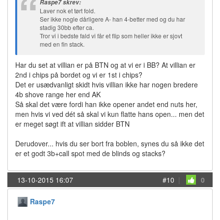
Raspe7 skrev:
Laver nok et tørt fold.
Ser ikke nogle dårligere A- han 4-better med og du har
stadig 30bb efter ca.
Tror vi i bedste fald vi får et flip som heller ikke er sjovt
med en fin stack.
Har du set at villian er på BTN og at vi er i BB? At villian er
2nd i chips på bordet og vi er 1st i chips?
Det er usædvanligt skidt hvis villian ikke har nogen bredere
4b shove range her end AK
Så skal det være fordi han ikke opener andet end nuts her,
men hvis vi ved dét så skal vi kun flatte hans open... men det
er meget søgt ift at villian sidder BTN
Derudover... hvis du ser bort fra boblen, synes du så ikke det
er et godt 3b+call spot med de blinds og stacks?
13-10-2015 16:07
#10
|
0
Raspe7