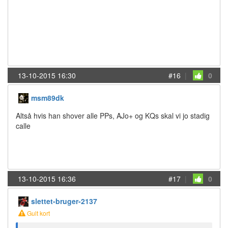
13-10-2015 16:30
#16
|
0
msm89dk
Altså hvis han shover alle PPs, AJo+ og KQs skal vi jo stadig
calle
13-10-2015 16:36
#17
|
0
slettet-bruger-2137
Gult kort