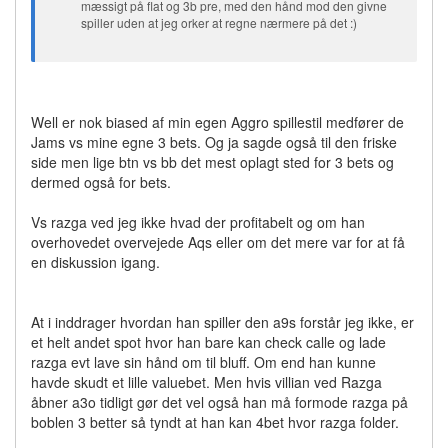
mæssigt på flat og 3b pre, med den hånd mod den givne
spiller uden at jeg orker at regne nærmere på det :)
Well er nok biased af min egen Aggro spillestil medfører de
Jams vs mine egne 3 bets. Og ja sagde også til den friske
side men lige btn vs bb det mest oplagt sted for 3 bets og
dermed også for bets.
Vs razga ved jeg ikke hvad der profitabelt og om han
overhovedet overvejede Aqs eller om det mere var for at få
en diskussion igang.
At i inddrager hvordan han spiller den a9s forstår jeg ikke, er
et helt andet spot hvor han bare kan check calle og lade
razga evt lave sin hånd om til bluff. Om end han kunne
havde skudt et lille valuebet. Men hvis villian ved Razga
åbner a3o tidligt gør det vel også han må formode razga på
boblen 3 better så tyndt at han kan 4bet hvor razga folder.