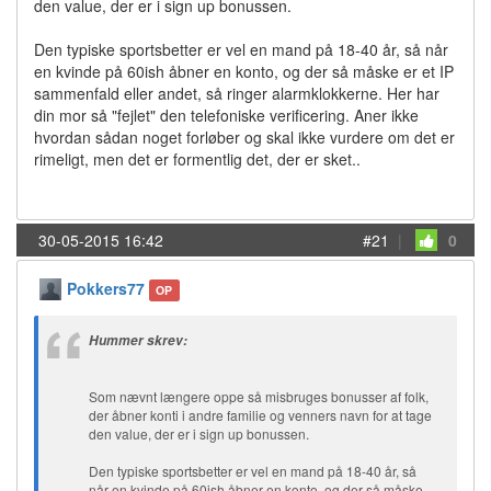
den value, der er i sign up bonussen.
Den typiske sportsbetter er vel en mand på 18-40 år, så når
en kvinde på 60ish åbner en konto, og der så måske er et IP
sammenfald eller andet, så ringer alarmklokkerne. Her har
din mor så "fejlet" den telefoniske verificering. Aner ikke
hvordan sådan noget forløber og skal ikke vurdere om det er
rimeligt, men det er formentlig det, der er sket..
30-05-2015 16:42
#21
|
0
Pokkers77
OP
Hummer skrev:
Som nævnt længere oppe så misbruges bonusser af folk,
der åbner konti i andre familie og venners navn for at tage
den value, der er i sign up bonussen.
Den typiske sportsbetter er vel en mand på 18-40 år, så
når en kvinde på 60ish åbner en konto, og der så måske