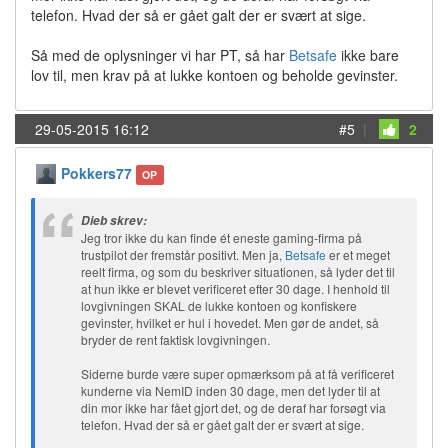
telefon. Hvad der så er gået galt der er svært at sige.
Så med de oplysninger vi har PT, så har
Betsafe
ikke bare
lov til, men krav på at lukke kontoen og beholde gevinster.
29-05-2015 16:12
#5
|
2
Pokkers77
OP
Dieb skrev:
Jeg tror ikke du kan finde ét eneste gaming-firma på
trustpilot der fremstår positivt. Men ja,
Betsafe
er et meget
reelt firma, og som du beskriver situationen, så lyder det til
at hun ikke er blevet verificeret efter 30 dage. I henhold til
lovgivningen SKAL de lukke kontoen og konfiskere
gevinster, hvilket er hul i hovedet. Men gør de andet, så
bryder de rent faktisk lovgivningen.
Siderne burde være super opmærksom på at få verificeret
kunderne via NemID inden 30 dage, men det lyder til at
din mor ikke har fået gjort det, og de deraf har forsøgt via
telefon. Hvad der så er gået galt der er svært at sige.