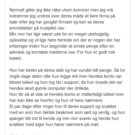
Normalt gider jeg ikke råbe ulven kommer men jeg må
indrømme jeg undres over deres måde at køre firma på.
Især efter jeg har googlet firmaet og kan se deres
anmeldelser på trustpilot osv.
Min mor har lige været ude for en meget ubehagelig
oplevelse og vil lige høre herinde om der er nogen der har
erfaringer inden hun begynder at smide penge efter en
advokat og kontakte medierne osv. For hun er godt nok
tosset.
Hun har bettet på deres side og har vundet lidt penge. Så for
nogle dage siden ville hun logge ind men hendes konto var
blevet lukket og hun tog fat i support, da hun troede det var
hendes skod gamle computer der drillede.
Hun får så af vide at hendes konto er midlertidigt lukket men
han kan ikke se hvorfor og hun vil høre nærmere.
Et par dage efter ringer hun til deres support og snakker
med en som hun faktisk beskriver som sød og venlig, og hun
spørger lidt ind til hende og min mor svarer og hende hun
snakker med siger hun hører nærmere på mail.