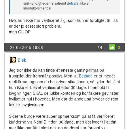
spilmyndighederne såfremt
Betsafe
ikke er
imødekommende
Hvis hun ikke har verificeret sig, som hun er forpligtet til - så
er der jo et ret stort problem..
men GL OP
29-05-2015 16:08
#4
|
2
Dieb
Jeg tror ikke du kan finde ét eneste gaming-firma på
trustpilot der fremstår positivt. Men ja,
Betsafe
er et meget
reelt firma, og som du beskriver situationen, så lyder det til at
hun ikke er blevet verificeret efter 30 dage. I henhold til
lovgivningen SKAL de lukke kontoen og konfiskere gevinster,
hvilket er hul i hovedet. Men gør de andet, så bryder de rent
faktisk lovgivningen.
Siderne burde være super opmærksom på at få verificeret
kunderne via NemID inden 30 dage, men det lyder til at din
mor ikke har fået gjort det, og de deraf har forsøgt via