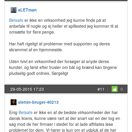
aLETman
Betsafe
er ikke en virksomhed jeg kunne finde på at
anbefale til nogle og ej heller et spillested jeg kommer til at
omsætte for flere penge.
Har haft rigeligt af problemer med supporten og deres
skrammel af en hjemmeside.
Uden tvivl en virksomhed der forsøger at snyde deres
kunder, og først efter trusler om bål og brænd kan tingene
pludselig godt ordnes. Sørgeligt
29-05-2015 17:23
#11
|
0
slettet-bruger-40213
Enig
Betsafe
er ikke en af de bedste virksomheder der har
dansk licens, kunne være rart at der snart var en der tog en
sag mod de her firmaer i stedet for at lade affiliates løse
problemet for dem. Vi hører jo kun om et udpluk af de her