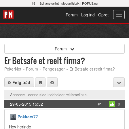
18+ |
Spil ansvarligt
|
stopspillet.dk
|
ROFUS.nu
Forum
Log ind
Opret
Toggl
navig
Forum
Er Betsafe et reelt firma?
PokerNet
»
Forum
»
Pengesager
» Er Betsafe et reelt firma?
Følg tråd
Annonce - denne side indeholder reklamelinks.
29-05-2015 15:52
#1
|
0
Pokkers77
Hey herinde