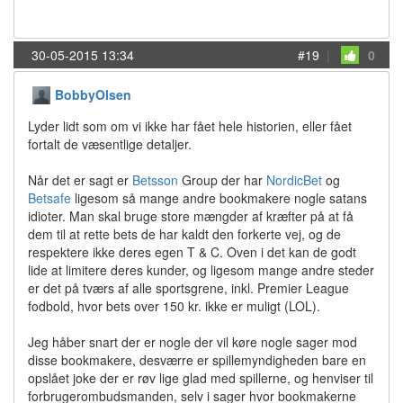
30-05-2015 13:34
#19
|
0
BobbyOlsen
Lyder lidt som om vi ikke har fået hele historien, eller fået
fortalt de væsentlige detaljer.
Når det er sagt er
Betsson
Group der har
NordicBet
og
Betsafe
ligesom så mange andre bookmakere nogle satans
idioter. Man skal bruge store mængder af kræfter på at få
dem til at rette bets de har kaldt den forkerte vej, og de
respektere ikke deres egen T & C. Oven i det kan de godt
lide at limitere deres kunder, og ligesom mange andre steder
er det på tværs af alle sportsgrene, inkl. Premier League
fodbold, hvor bets over 150 kr. ikke er muligt (LOL).
Jeg håber snart der er nogle der vil køre nogle sager mod
disse bookmakere, desværre er spillemyndigheden bare en
opslået joke der er røv lige glad med spillerne, og henviser til
forbrugerombudsmanden, selv i sager hvor bookmakerne