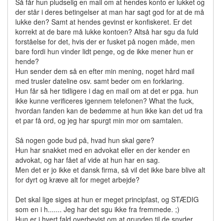
Så får hun pludselig en mail om at hendes konto er lukket og
der står i deres betingelser at man har sagt god for at de må
lukke den? Samt at hendes gevinst er konfiskeret. Er det
korrekt at de bare må lukke kontoen? Altså har sgu da fuld
forståelse for det, hvis der er fusket på nogen måde, men
bare fordi hun vinder lidt penge, og de ikke mener hun er
hende?
Hun sender dem så en efter min mening, noget hård mail
med trusler dateline osv. samt beder om en forklaring.
Hun får så her tidligere i dag en mail om at det er pga. hun
ikke kunne verificeres igennem telefonen? What the fuck,
hvordan fanden kan de bedømme at hun ikke kan det ud fra
et par få ord, og jeg har spurgt min mor om samtalen.
Så nogen gode bud på, hvad hun skal gøre?
Hun har snakket med en advokat eller en der kender en
advokat, og har fået af vide at hun har en sag.
Men det er jo ikke et dansk firma, så vil det ikke bare blive alt
for dyrt og kræve alt for meget arbejde?
Det skal lige siges at hun er meget principfast, og STÆDIG
som en i h....... Jeg har det sgu ikke fra fremmede. ;)
Hun er i hvert fald overbevist om at grunden til de snyder