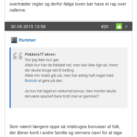
overtræder regler og derfor ifølge loven bør have et rap over
nallerne.
30-05-2015 13:58
#20
|
0
Hummer
Pokkers77 skrev:
Tror jeg ikke hun gør.
Altså hun har da trådløst net, men kan ikke lige se, hvem
der skulle bruge det til betting.
Altså min mobil går på, men har aldrig haft noget med
Betsafe
at gøre på den.
Ja hun har taget en velkomst bonus, men hvorfor skulle
det være specielt bare fordi man er gammel?
Som nævnt længere oppe så misbruges bonusser af folk,
der åbner konti i andre familie og venners navn for at tage