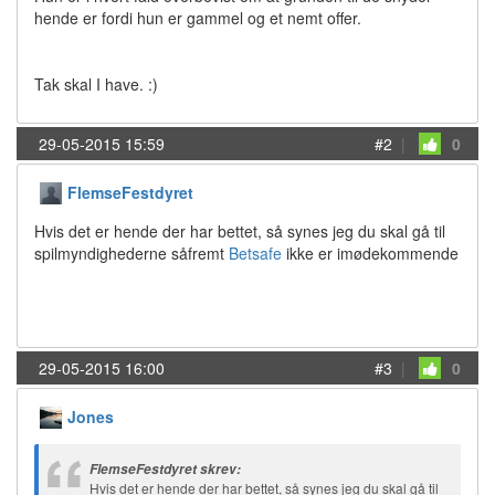
hende er fordi hun er gammel og et nemt offer.
Tak skal I have. :)
29-05-2015 15:59
#2
|
0
FlemseFestdyret
Hvis det er hende der har bettet, så synes jeg du skal gå til
spilmyndighederne såfremt
Betsafe
ikke er imødekommende
29-05-2015 16:00
#3
|
0
Jones
FlemseFestdyret skrev:
Hvis det er hende der har bettet, så synes jeg du skal gå til