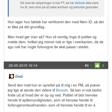
Så med de oplysninger vi har PT, så har
Betsafe
ikke bare
lov til, men krav på at lukke kontoen og beholde gevinster.
Hun siger hun faktisk har verificeret den med Nem-ID, så det
er ikke på det grundlag.
Men hvad gør man så? Hun vil nemlig ringe til politiet og
melde dem, hvilket jeg mener nok er lige i overkanten, da de
sgu nok har nogle fotovogne de skal passe i stedet.
29-05-2015 16:14
#6
|
2
Dieb
Send den mail hun er oprettet på til mig i en PM, så prøver
jeg lige at sende den videre til
Betsafe
. Så kan vi nok bedre
finde ud af hvad der er op og ned. Politiet vil blot henvise
hende til spillemyndigheden, som vil henvise hende til
forbrugerombudmanden, som vil henvise hende til en 4.