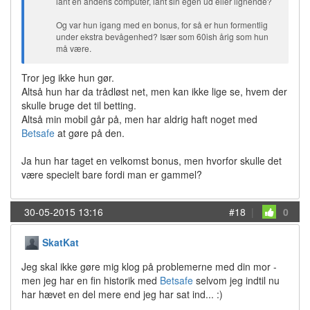
lånt en andens computer, lånt sin egen ud eller lignende?
Og var hun igang med en bonus, for så er hun formentlig
under ekstra bevågenhed? Især som 60ish årig som hun
må være.
Tror jeg ikke hun gør.
Altså hun har da trådløst net, men kan ikke lige se, hvem der
skulle bruge det til betting.
Altså min mobil går på, men har aldrig haft noget med
Betsafe
at gøre på den.
Ja hun har taget en velkomst bonus, men hvorfor skulle det
være specielt bare fordi man er gammel?
30-05-2015 13:16
#18
|
0
SkatKat
Jeg skal ikke gøre mig klog på problemerne med din mor -
men jeg har en fin historik med
Betsafe
selvom jeg indtil nu
har hævet en del mere end jeg har sat ind... :)