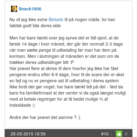
Snack1606
Nu vil jeg ikke svine
Betsafe
til på nogen måde, for kan
faktisk godt lide deres side
Men har bare tænkt over jeg synes det er lidt sjovt, at de
første 14 dage i hver måned, der går der normalt 2-3 dage
når man sætte penge til udbetaling før man har dem på
kontoen. Men i slutningen af måneden er det som om de
trækker deres udbetalinger lidt :P
Har prøvet flere at skrive til dem hvorfor jeg ikke har fået
pengene endnu efter 8-9 dage, hvor til de svare der er sket
en fejl og nu er pengene sat til udbetaling i deres system
Ikke fordi det gør noget, har bare tænkt lidt på det - Ved da
bare fra familiefirmaet at der venter vi da også længst muligt
med at betale regninger for at få bedst mulige % af
indeståede :)
Andre der har prøvet det samme ? :)
29-05-2015 16:59
#10
|
0