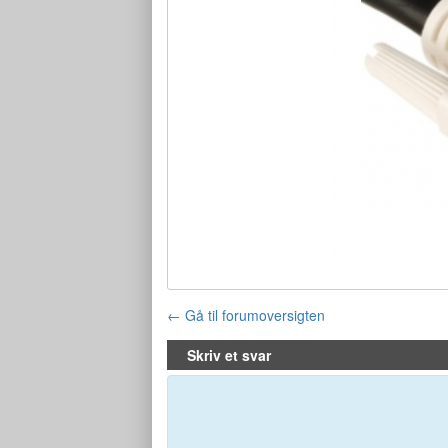
← Gå til forumoversigten
Skriv et svar