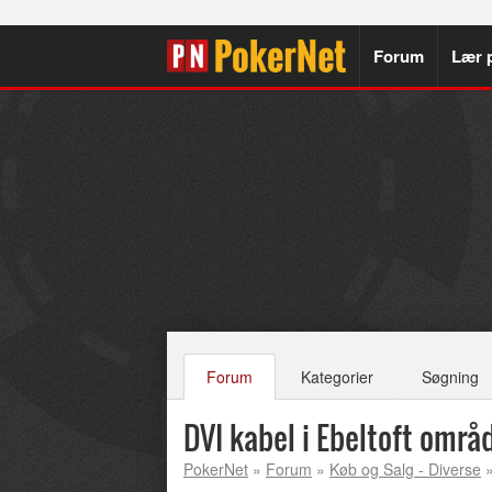
Forum
Lær 
Forum
Kategorier
Søgning
DVI kabel i Ebeltoft områ
PokerNet
»
Forum
»
Køb og Salg - Diverse
»