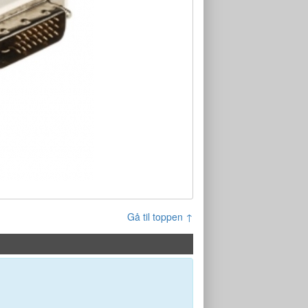
Gå til toppen ↑