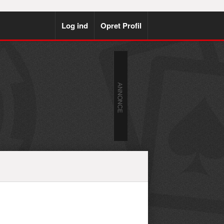
Log ind
Opret Profil