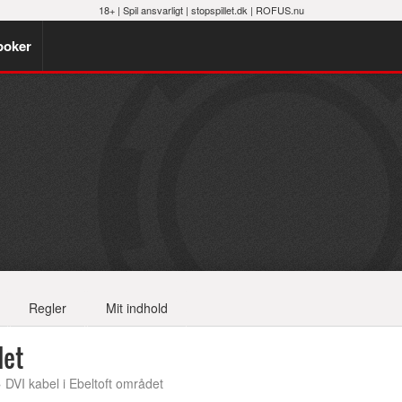
18+ |
Spil ansvarligt
|
stopspillet.dk
|
ROFUS.nu
poker
Regler
Mit indhold
det
 DVI kabel i Ebeltoft området