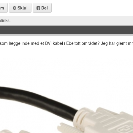
em
Skjul
Del
links.
 som lægge inde med et DVI kabel i Ebeltoft området? Jeg har glemt mit 