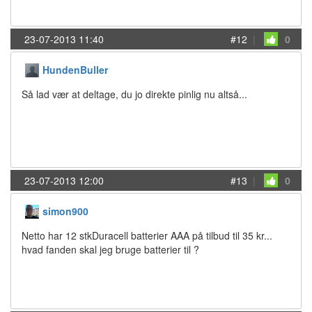
23-07-2013 11:40
#12
|
0
HundenBuller
Så lad vær at deltage, du jo direkte pinlig nu altså...
23-07-2013 12:00
#13
|
0
simon900
Netto har 12 stkDuracell batterier AAA på tilbud til 35 kr...
hvad fanden skal jeg bruge batterier til ?