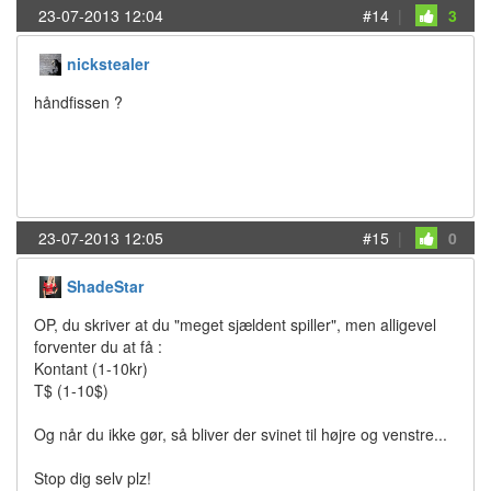
23-07-2013 12:04
#14
|
3
nickstealer
håndfissen ?
23-07-2013 12:05
#15
|
0
ShadeStar
OP, du skriver at du "meget sjældent spiller", men alligevel
forventer du at få :
Kontant (1-10kr)
T$ (1-10$)
Og når du ikke gør, så bliver der svinet til højre og venstre...
Stop dig selv plz!