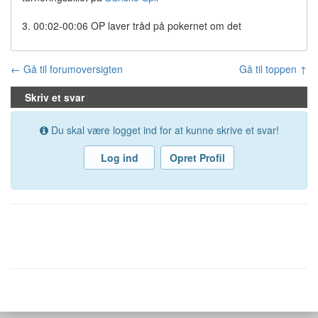
3. 00:02-00:06 OP laver tråd på pokernet om det
← Gå til forumoversigten
Gå til toppen ↑
Skriv et svar
Du skal være logget ind for at kunne skrive et svar!
Log ind
Opret Profil