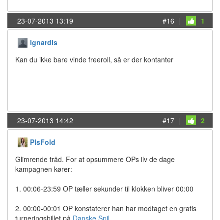
23-07-2013 13:19
#16
|
1
Ignardis
Kan du ikke bare vinde freeroll, så er der kontanter
23-07-2013 14:42
#17
|
2
PlsFold
Glimrende tråd. For at opsummere OPs ilv de dage
kampagnen kører:
1. 00:06-23:59 OP tæller sekunder til klokken bliver 00:00
2. 00:00-00:01 OP konstaterer han har modtaget en gratis
turneringsbillet på
Danske Spil