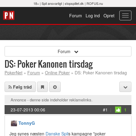
18+ |
Spil ansvarligt
|
stopspillet.dk
|
ROFUS.nu
Forum
Log ind
Opret
Toggl
navig
Forum
DS: Poker Kanonen tirsdag
PokerNet
»
Forum
»
Online Poker
» DS: Poker Kanonen tirsdag
Følg tråd
Annonce - denne side indeholder reklamelinks.
23-07-2013 00:06
#1
|
1
TonnyG
Jeg synes næsten
Danske Spil
s kampagne "poker