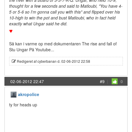
the river with a board of 3-3-7-K-Q. Ungar, who held 10-9,
thought for a few seconds and said to Matloubi, "You have 4-
5 or 5-6 so I'm gonna call you with this" and flipped over his
10-high to win the pot and bust Matloubi, who in fact held
exactly what Ungar said he did.
♥
Så kan i varme op med dokumentaren The rise and fall of
Stu Ungar På Youtube...
Redigeret af cyberbanan d. 02-06-2012 22:58
02-06-2012 22:47
#9
|
0
akropolice
ty for heads up