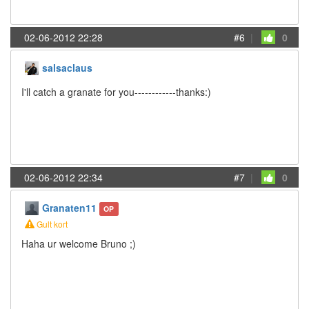
02-06-2012 22:28
#6
|
0
salsaclaus
I'll catch a granate for you------------thanks:)
02-06-2012 22:34
#7
|
0
Granaten11
OP
Gult kort
Haha ur welcome Bruno ;)