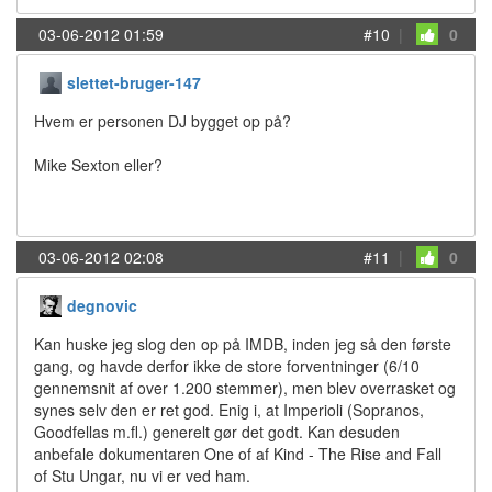
03-06-2012 01:59
#10
|
0
slettet-bruger-147
Hvem er personen DJ bygget op på?
Mike Sexton eller?
03-06-2012 02:08
#11
|
0
degnovic
Kan huske jeg slog den op på IMDB, inden jeg så den første
gang, og havde derfor ikke de store forventninger (6/10
gennemsnit af over 1.200 stemmer), men blev overrasket og
synes selv den er ret god. Enig i, at Imperioli (Sopranos,
Goodfellas m.fl.) generelt gør det godt. Kan desuden
anbefale dokumentaren One of af Kind - The Rise and Fall
of Stu Ungar, nu vi er ved ham.