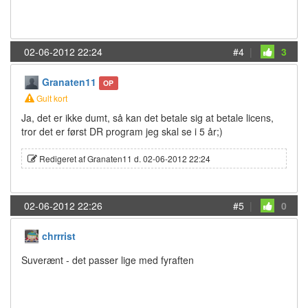
02-06-2012 22:24
#4
|
3
Granaten11
OP
Gult kort
Ja, det er ikke dumt, så kan det betale sig at betale licens,
tror det er først DR program jeg skal se i 5 år;)
Redigeret af Granaten11 d. 02-06-2012 22:24
02-06-2012 22:26
#5
|
0
chrrrist
Suverænt - det passer lige med fyraften