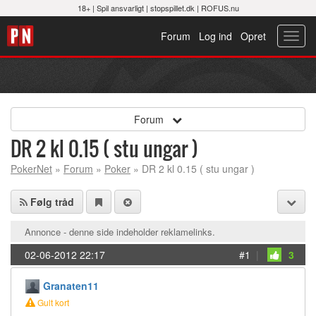
18+ |
Spil ansvarligt
|
stopspillet.dk
|
ROFUS.nu
Forum
Log ind
Opret
Toggl
navig
Forum
DR 2 kl 0.15 ( stu ungar )
PokerNet
»
Forum
»
Poker
» DR 2 kl 0.15 ( stu ungar )
Følg tråd
Annonce - denne side indeholder reklamelinks.
02-06-2012 22:17
#1
|
3
Granaten11
Gult kort