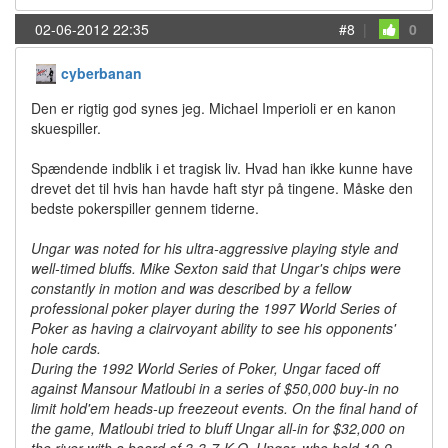
02-06-2012 22:35
#8
|
0
cyberbanan
Den er rigtig god synes jeg. Michael Imperioli er en kanon
skuespiller.
Spændende indblik i et tragisk liv. Hvad han ikke kunne have
drevet det til hvis han havde haft styr på tingene. Måske den
bedste pokerspiller gennem tiderne.
Ungar was noted for his ultra-aggressive playing style and
well-timed bluffs. Mike Sexton said that Ungar's chips were
constantly in motion and was described by a fellow
professional poker player during the 1997 World Series of
Poker as having a clairvoyant ability to see his opponents'
hole cards.
During the 1992 World Series of Poker, Ungar faced off
against Mansour Matloubi in a series of $50,000 buy-in no
limit hold'em heads-up freezeout events. On the final hand of
the game, Matloubi tried to bluff Ungar all-in for $32,000 on