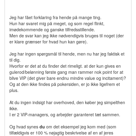
Jeg har fået forklaring fra hende på mange ting.
Hun har svaret mig på meget, og som regel flinkt,
imødekommende og ganske tilfredsstillende.
Men de svar kan jeg ikke nødvendigvis bruges til noget (der
er klare grænser for hvad hun kan gøre).
Jeg har ingen spørgsmål til hende, men nu har jeg faktisk et
til dig.
Hvorfor er det at du finder det rimeligt. at der kun gives en
gulerod/belønning første gang man rammer nok point for at
blive VIP (det giver bare endnu mindre value og incitament)?
Og at den ikke findes på pokersiden, er jo ikke ligefrem et
plus.
At du ingen indsigt har overhoved, den køber jeg simpelthen
ikke.
I er 2 VIP-managers, og arbejder garanteret tæt sammen.
Og hvad synes
du
om det eksempel jeg kom med (som
tilfældigvis er 100 % nøjagtig beskrivelse af en af jeres