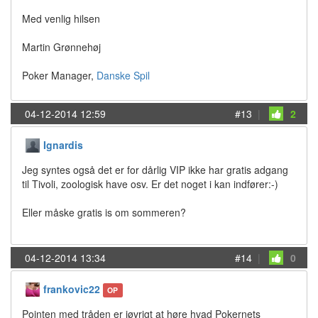
Med venlig hilsen
Martin Grønnehøj
Poker Manager,
Danske Spil
04-12-2014 12:59
#13
|
2
Ignardis
Jeg syntes også det er for dårlig VIP ikke har gratis adgang
til Tivoli, zoologisk have osv. Er det noget i kan indfører:-)
Eller måske gratis is om sommeren?
04-12-2014 13:34
#14
|
0
frankovic22
OP
Pointen med tråden er iøvrigt at høre hvad Pokernets