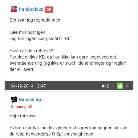
frankovic22
OP
Det svar jeg regnede med.
Læs min post igen.
Jeg har ingen spørgsmål til KB.
Hvem er den rette så?
For det er ikke KB, da hun ikke kan gøre noget ved det
overstående ting (og ikke er skyld i de ændringer og "regler"
der er lavet).
04-12-2014 12:47
#12
|
0
Danske Spil
Supportprofil
Hej Frankovic
Hvis du har tvivl om lovligheden af vores kampagner, så skal
du rette henvendelse til Spillemyndigheden.