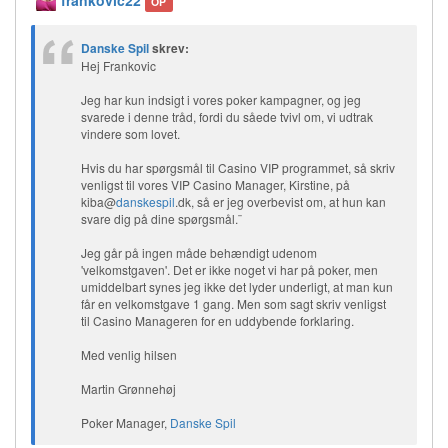
frankovic22
OP
Danske Spil
skrev:
Hej Frankovic
Jeg har kun indsigt i vores poker kampagner, og jeg
svarede i denne tråd, fordi du såede tvivl om, vi udtrak
vindere som lovet.
Hvis du har spørgsmål til Casino VIP programmet, så skriv
venligst til vores VIP Casino Manager, Kirstine, på
kiba@
danskespil
.dk, så er jeg overbevist om, at hun kan
svare dig på dine spørgsmål.¨
Jeg går på ingen måde behændigt udenom
'velkomstgaven'. Det er ikke noget vi har på poker, men
umiddelbart synes jeg ikke det lyder underligt, at man kun
får en velkomstgave 1 gang. Men som sagt skriv venligst
til Casino Manageren for en uddybende forklaring.
Med venlig hilsen
Martin Grønnehøj
Poker Manager,
Danske Spil