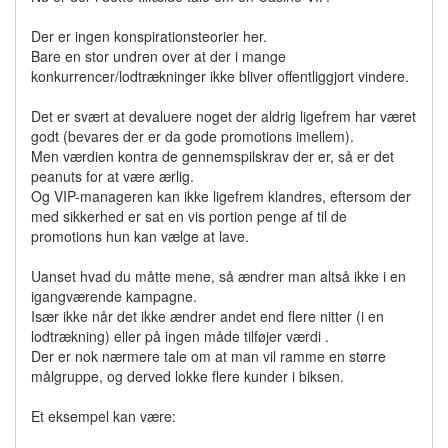
Der er ingen konspirationsteorier her.
Bare en stor undren over at der i mange
konkurrencer/lodtrækninger ikke bliver offentliggjort vindere.
Det er svært at devaluere noget der aldrig ligefrem har været
godt (bevares der er da gode promotions imellem).
Men værdien kontra de gennemspilskrav der er, så er det
peanuts for at være ærlig.
Og VIP-manageren kan ikke ligefrem klandres, eftersom der
med sikkerhed er sat en vis portion penge af til de
promotions hun kan vælge at lave.
Uanset hvad du måtte mene, så ændrer man altså ikke i en
igangværende kampagne.
Især ikke når det ikke ændrer andet end flere nitter (i en
lodtrækning) eller på ingen måde tilføjer værdi .
Der er nok nærmere tale om at man vil ramme en større
målgruppe, og derved lokke flere kunder i biksen.
Et eksempel kan være: