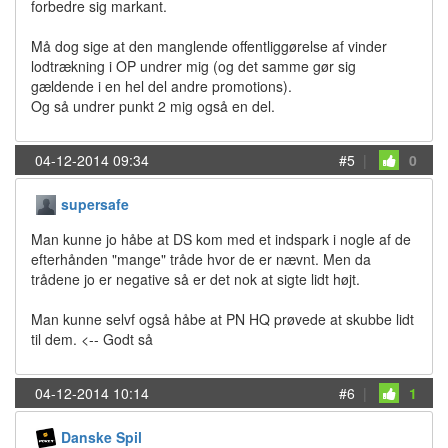
forbedre sig markant.
Må dog sige at den manglende offentliggørelse af vinder
lodtrækning i OP undrer mig (og det samme gør sig
gældende i en hel del andre promotions).
Og så undrer punkt 2 mig også en del.
04-12-2014 09:34
#5
|
0
supersafe
Man kunne jo håbe at DS kom med et indspark i nogle af de
efterhånden "mange" tråde hvor de er nævnt. Men da
trådene jo er negative så er det nok at sigte lidt højt.
Man kunne selvf også håbe at PN HQ prøvede at skubbe lidt
til dem. <-- Godt så
04-12-2014 10:14
#6
|
1
Danske Spil