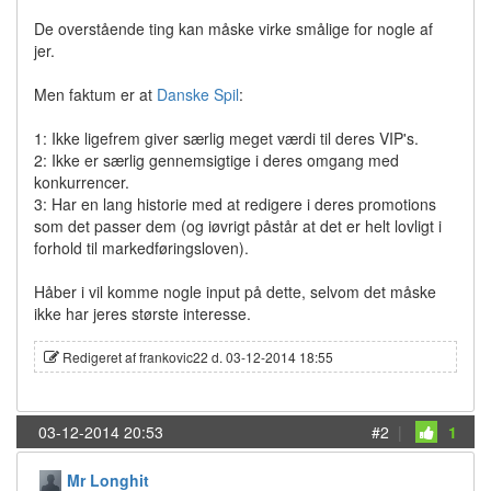
De overstående ting kan måske virke smålige for nogle af
jer.
Men faktum er at
Danske Spil
:
1: Ikke ligefrem giver særlig meget værdi til deres VIP's.
2: Ikke er særlig gennemsigtige i deres omgang med
konkurrencer.
3: Har en lang historie med at redigere i deres promotions
som det passer dem (og iøvrigt påstår at det er helt lovligt i
forhold til markedføringsloven).
Håber i vil komme nogle input på dette, selvom det måske
ikke har jeres største interesse.
Redigeret af frankovic22 d. 03-12-2014 18:55
03-12-2014 20:53
#2
|
1
Mr Longhit