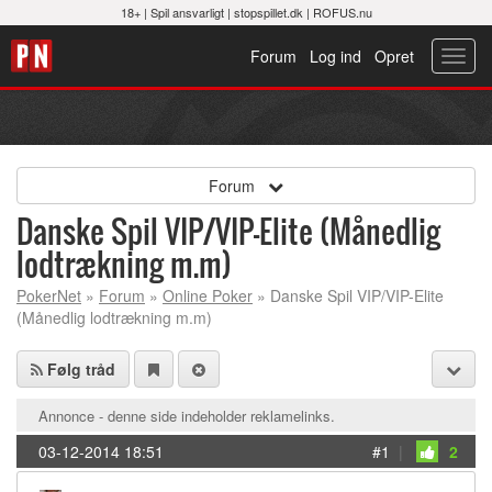
18+ |
Spil ansvarligt
|
stopspillet.dk
|
ROFUS.nu
Forum
Log ind
Opret
Toggl
navig
Forum
Danske Spil VIP/VIP-Elite (Månedlig
lodtrækning m.m)
PokerNet
»
Forum
»
Online Poker
» Danske Spil VIP/VIP-Elite
(Månedlig lodtrækning m.m)
Følg tråd
Annonce - denne side indeholder reklamelinks.
03-12-2014 18:51
#1
|
2