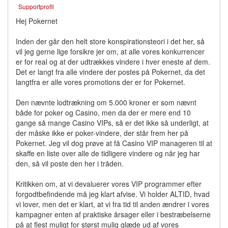
Supportprofil
Hej Pokernet
Inden der går den helt store konspirationsteori i det her, så
vil jeg gerne lige forsikre jer om, at alle vores konkurrencer
er for real og at der udtrækkes vindere i hver eneste af dem.
Det er langt fra alle vindere der postes på Pokernet, da det
langtfra er alle vores promotions der er for Pokernet.
Den nævnte lodtrækning om 5.000 kroner er som nævnt
både for poker og Casino, men da der er mere end 10
gange så mange Casino VIPs, så er det ikke så underligt, at
der måske ikke er poker-vindere, der står frem her på
Pokernet. Jeg vil dog prøve at få Casino VIP manageren til at
skaffe en liste over alle de tidligere vindere og når jeg har
den, så vil poste den her i tråden.
Kritikken om, at vi devaluerer vores VIP programmer efter
forgodtbefindende må jeg klart afvise. Vi holder ALTID, hvad
vi lover, men det er klart, at vi fra tid til anden ændrer i vores
kampagner enten af praktiske årsager eller i bestræbelserne
på at flest muligt for størst mulig glæde ud af vores