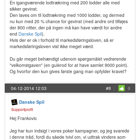
En igangværende lodtrækning med 200 lodder alle med
sikker gevinst.
Den laves om til lodtrækning med 1000 lodder, og dermed
nu kun med 20 % chance for gevinst (med andre ord tilføjes
der 800 nitter, der på ingen må kan have værdi for andre
end
Danske Spil
).
Hvis der er ok i forhold til markedsføringsloven, så er
markedsføringsloven vist ikke meget værd.
Du går meget behændigt udenom spørgsmålet vedrørende
"velkomstgaven" (en gulerod for at have samlet 9000 point).
Og hvorfor den kun gives første gang man opfylder kravet?
04-12-2014 12:03
#8
|
0
Danske Spil
Supportprofil
Hej Frankovic
Jeg har kun indsigt i vores poker kampagner, og jeg svarede
i denne tråd, fordi du såede tvivl om, vi udtrak vindere som